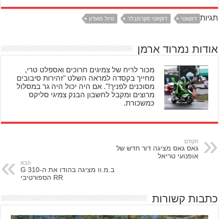
תגיות
דוקאטי
דוקאטי סקרמבלר
טיול מועדון
אודות נמרוד ארמן
מכור לריח של צמיגים חרוכים ואספלט טרי,
מחייך בקסדה למראה השלט "זהירות סיבובים
מסוכנים לפניך!". אם היה יכול היה גר במסלול
מרוצים ומקבל לחשבון הבנק צמיגי סליקס
כמשכורת.
הקודם
גאס גאס מציגה דור חדש של
אופנועי טריאל
הבא
ב.מ.וו מציגה בהודו את ה-G 310
RR הספורטיבי
כתבות קשורות