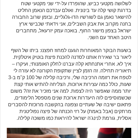
לשלושה מקטעי כביש, שהופרדו על-ידי שני מקטעי שטח
בדרגת קושי קלה עד בינונית. ואולם עבדכם הנאמן החליט
להישאר נאמן גם לשורשיו הדו-גלגליים, ובזמן שרוב החבורה
בחנה מקרוב את אבק השבילים, אני וידאתי שכבישי ארץ
ישראל בצפון מישור החוף, בואכה עמק יזרעאל, מתחברים
היטב האחד עם השני.
בשעות הבוקר המאוחרות הגענו למחוז חפצנו: ביתו של השף
ליאור בר שאירח אותנו לסדנה להכנת פיצת בוטיק איטלקית.
איך לא. אחרי אתנחתא קלה עברנו לחלק האומנותי, ועיקרו –
תיאוריה תחילה. זה הזמן לציין שתקופת הקורונה לא עזרה לי
לטפח את רזומה הרכיבה שלי, ורכיבה קלילה של 100 ק"מ ב-3
שעות, כולל כמה עצירות ארוכות, הצליחה להתיש אותי קצת
יותר ממה שאפשר היה לצפות. למה אני מזכיר את זה? משום
שכשמוסיפים לזה היעדרות ארוכת שנים מספסל הלימודים,
פתאום ישיבה של שעתיים וצפונה בהקשבה מרוכזת להסברים
מרתקים (אבל באמת) על רזי הכנתה של פיצה נפוליטנית
אסלית, גורמת לנינג'ה ישראל להיראות כמו משוכה קלילה.