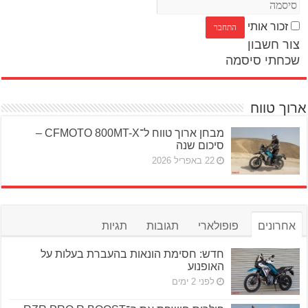
זכור אותי
צור חשבון
שכחתי סיסמה
ארוך טווח
מבחן ארוך טווח ל־CFMOTO 800MT-X –
סיכום שנה
22 באפריל 2026
אחרונים
פופולארי
תגובות
תגיות
חדש: חסימת הונאות בהעברת בעלות על
האופנוע
לפני 2 ימים