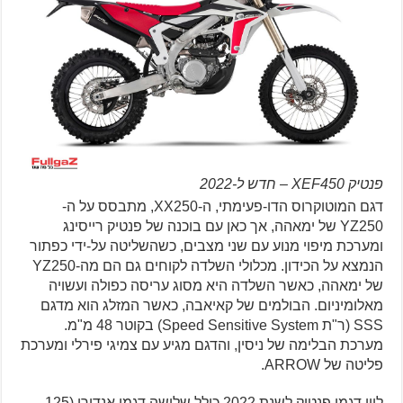
פנטיק XEF450 – חדש ל-2022
דגם המוטוקרוס הדו-פעימתי, ה-XX250, מתבסס על ה-
YZ250 של ימאהה, אך כאן עם בוכנה של פנטיק רייסינג
ומערכת מיפוי מנוע עם שני מצבים, כשהשליטה על-ידי כפתור
הנמצא על הכידון. מכלולי השלדה לקוחים גם הם מה-YZ250
של ימאהה, כאשר השלדה היא מסוג עריסה כפולה ועשויה
מאלומיניום. הבולמים של קאיאבה, כאשר המזלג הוא מדגם
SSS (ר"ת Speed Sensitive System) בקוטר 48 מ"מ.
מערכת הבלימה של ניסין, והדגם מגיע עם צמיגי פירלי ומערכת
פליטה של ARROW.
ליין דגמי פנטיק לשנת 2022 כולל שלושה דגמי אנדורו (125