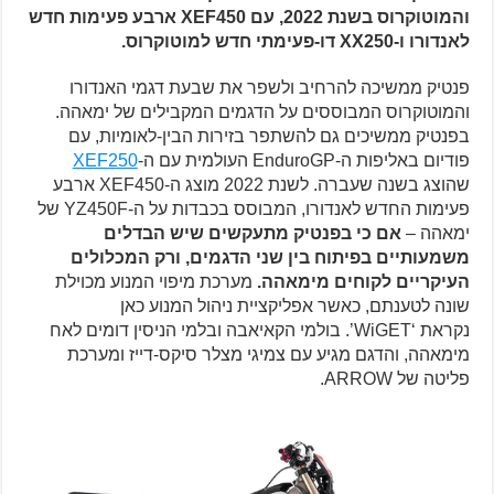
והמוטוקרוס בשנת 2022, עם XEF450 ארבע פעימות חדש
לאנדורו ו-XX250 דו-פעימתי חדש למוטוקרוס.
פנטיק ממשיכה להרחיב ולשפר את שבעת דגמי האנדורו
והמוטוקרוס המבוססים על הדגמים המקבילים של ימאהה.
בפנטיק ממשיכים גם להשתפר בזירות הבין-לאומיות, עם
פודיום באליפות ה-EnduroGP העולמית עם ה-
XEF250
שהוצג בשנה שעברה. לשנת 2022 מוצג ה-XEF450 ארבע
פעימות החדש לאנדורו, המבוסס בכבדות על ה-YZ450F של
ימאהה –
אם כי בפנטיק מתעקשים שיש הבדלים
משמעותיים בפיתוח בין שני הדגמים, ורק המכלולים
העיקריים לקוחים מימאהה.
מערכת מיפוי המנוע מכוילת
שונה לטענתם, כאשר אפליקציית ניהול המנוע כאן
נקראת ‘WiGET’. בולמי הקאיאבה ובלמי הניסין דומים לאח
מימאהה, והדגם מגיע עם צמיגי מצלר סיקס-דייז ומערכת
פליטה של ARROW.