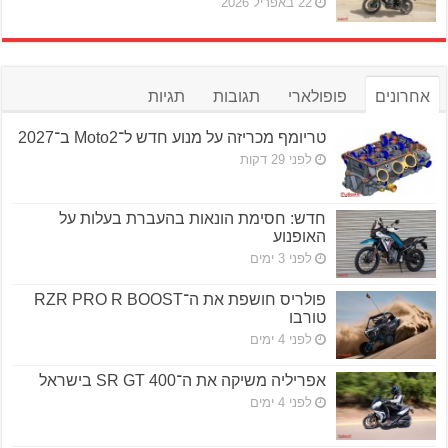
22 באפריל 2026
אחרונים
פופולארי
תגובות
תגיות
טריומף מכריזה על מנוע חדש ל־Moto2 ב־2027
לפני 29 דקות
חדש: חסימת הונאות בהעברת בעלות על
האופנוע
לפני 3 ימים
פולריס חושפת את ה־RZR PRO R BOOST
טורבו
לפני 4 ימים
אפריליה משיקה את ה־SR GT 400 בישראל
לפני 4 ימים