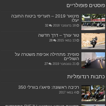
פוסטים פופולריים
מינואר 2019 – תעריפי ביטוח החובה
יעלו
18 בדצמבר 2018
32
טור עורך – דרך חדשה
13 במאי 2015
28
סופית: מתחילה אכיפת משטרה על
השוליים
21 בנובמבר 2019
27
כתבות רנדומליות
רכיבה ראשונה: פיאג'ו בוורלי 350
4 במאי 2017