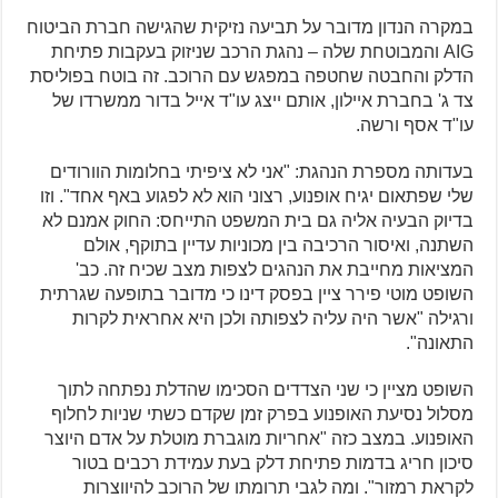
במקרה הנדון מדובר על תביעה נזיקית שהגישה חברת הביטוח
AIG והמבוטחת שלה – נהגת הרכב שניזוק בעקבות פתיחת
הדלק והחבטה שחטפה במפגש עם הרוכב. זה בוטח בפוליסת
צד ג' בחברת איילון, אותם ייצג עו"ד אייל בדור ממשרדו של
עו"ד אסף ורשה.
בעדותה מספרת הנהגת: "אני לא ציפיתי בחלומות הוורודים
שלי שפתאום יגיח אופנוע, רצוני הוא לא לפגוע באף אחד". וזו
בדיוק הבעיה אליה גם בית המשפט התייחס: החוק אמנם לא
השתנה, ואיסור הרכיבה בין מכוניות עדיין בתוקף, אולם
המציאות מחייבת את הנהגים לצפות מצב שכיח זה. כב'
השופט מוטי פירר ציין בפסק דינו כי מדובר בתופעה שגרתית
ורגילה "אשר היה עליה לצפותה ולכן היא אחראית לקרות
התאונה".
השופט מציין כי שני הצדדים הסכימו שהדלת נפתחה לתוך
מסלול נסיעת האופנוע בפרק זמן שקדם כשתי שניות לחלוף
האופנוע. במצב כזה "אחריות מוגברת מוטלת על אדם היוצר
סיכון חריג בדמות פתיחת דלק בעת עמידת רכבים בטור
לקראת רמזור". ומה לגבי תרומתו של הרוכב להיווצרות