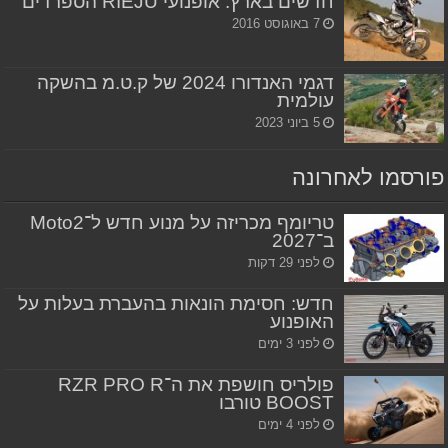
חדשים בארץ: אופנועי RIEJU הספרדים
7 באוגוסט 2016
דגמי האנדורו 2024 של ק.ט.מ בהשקה
עולמית
5 ביוני 2023
פורסמו לאחרונה
טריומף מכריזה על מנוע חדש ל־Moto2
ב־2027
לפני 29 דקות
חדש: חסימת הונאות בהעברת בעלות על
האופנוע
לפני 3 ימים
פולריס חושפת את ה־RZR PRO R
BOOST טורבו
לפני 4 ימים