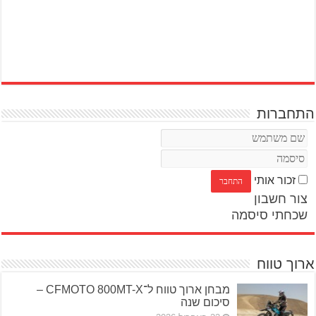
התחברות
זכור אותי
צור חשבון
שכחתי סיסמה
ארוך טווח
מבחן ארוך טווח ל־CFMOTO 800MT-X –
סיכום שנה