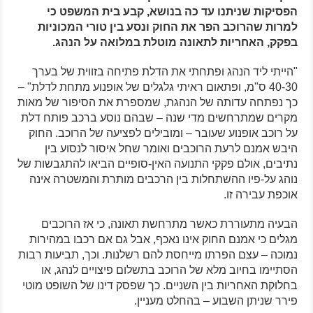
הפסיקות שניתנו עד כה בנושא, קבע בית המשפט כי
למרות שהרוכב הפר את החוק ונסע בין טורי המכוניות
בפקק, האחריות לתאונה מוטלת במלואה על הנהג.
"הייתי ליד הנהג ופתחתי את הדלת פתיחה בזווית של בערך
40-30 ס"מ, ופתאום ראיתי גלגלים של אופנוע מתחת לדלת" –
כך נפתחה עדותה של הנהגת, שמספרת את הסיפור של מאות
מקרים שמתרחשים מדי שנה – שבהם נוסע ברכב פותח דלת
על רוכב אופנוע שעובר – ומובילים לפציעה של הרוכב. החוק
היבש אמנם לרעת הרוכבים ואומר שחל איסור לנסוע בין
נתיבים, אולם פקקי התנועה האין-סופיים הביאו להתגבשות של
נוהג על-פיו ההשתחלות בין הרכבים מותרת והמשטרה אינה
אוכפת עבירה זו.
הבעיה מתעוררת כאשר מתרחשת תאונה, כי אז הרוכבים
מגלים כי אמנם החוק אינו נאכף, אבל גם אם רכבו במהירות
נמוכה – עצם הפרתו מייחסת להם רשלנות. וכך, תביעות רבות
הסתיימו בחיוב מלא של הרוכב בתשלום פיצויים לנהג, או
בחלוקת האחריות בין השניים. כך שפסק דינו של השופט מוטי
פירר שניתן השבוע – בהחלט מעניין.