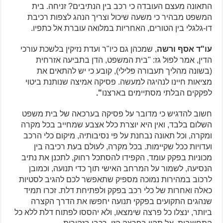
התאונה מעצם העובדה כי רכב בין הנתיבים? זניחה. בית
המשפט מבהיר כי משעה שיכול וצריך הנהג לצפות רכיבת
דו-גלגלי בין הטורים, האחריות במלואה עוברת אל כתפיו.
עו"ד אסף ורשה
, שמכהן גם כיו"ר ועדת נזיקין בלשכת עורכי
הדין, אמר לפול גז: "בית המשפט, הדן בתביעה אזרחית
(בשונה מהליך תעבורה פלילי), קובע כי יש להתאים את
מציאות חיינו לנהיגה למעשה. פסיקה אמיצה שנותנת ביטוי
לפקקים הבלתי מסתיימים בארצנו
".
חשוב להדגיש כי מדובר על פסיקה בערכאה של בית משפט
השלום בלבד, ואין היא יוצרת כלל אצבע שמחייב בכל מקרה
ומקרה, וכל תאונה נבחנת על פי נסיבותיה, מיקום כלי הרכב
ועדויות ככל שקיימות. בכל מקרה, לעולם בעת רכיבה בין
מכוניות בפקק עומד, הקפידו להסתכל רחוק, לתכנן את נתיב
הנסיעה, לשמור על המרחב האישי תוך כדי תנועה, וכמובן
לרכוב במהירות נמוכה מספיק שתאפשר לכם להגיב לסטיות
כאלה ואחרות של כלי רכב בפקק ולפתיחת דלת. זכרו תמיד
שנהגים התקועים בפקקי תנועה יחפשו את הדרך הקצרה
ביותר, ינצלו כל פרצה שימצאו, ולא יהססו לפתוח דלת ללא כל