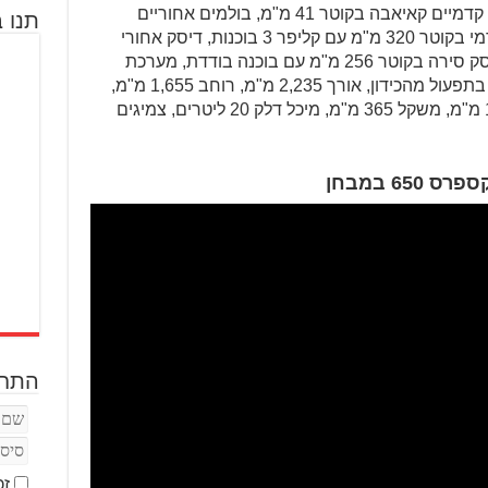
בתפעול מכאני, שלדת פלדה, בולמים קדמיים קאיאבה בקוטר 41 מ"מ, בולמים אחוריים
תנו ב
קאיאבה עם כיוון עומס קפיץ, דיסק קדמי בקוטר 320 מ"מ עם קליפר 3 בוכנות, דיסק אחורי
256 מ"מ עם קליפר בוכנה בודדת, דיסק סירה בקוטר 256 מ"מ עם בוכנה בודדת, מערכת
בלימה משולבת CBS, בלם יד מכאני בתפעול מהכידון, אורך 2,235 מ"מ, רוחב 1,655 מ"מ,
גובה מושב 780 מ"מ, מרווח גחון 167 מ"מ, משקל 365 מ"מ, מיכל דלק 20 ליטרים, צמיגים
65 במבחן
התחב
זכ