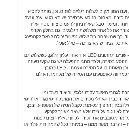
ם המון מקום לשלוח רגליים לפנים. וכן, מותר להסיע
עם סירה. מאחורי הנוסע שבסירה יש תא מטען ענק וננעל
ותר, ומעליו סבל שעליו ניתן להעמיס ציוד נוסף ועליו
צורך את כל אחד משלושת הגלגלים. גם בחלק הקדמי
וד, כך שמשפחה בת שלוש נפשות יכולה לצאת לקמפינג
את כל הציוד שהיא צריכה – כולל אוכל.
פרט לכל אלו יש פנסי ערפל על הסירה – שניים תחתונים LED ועוד אחד עליון הלוגן, כששלושתם
נוסע בסירה, ולצד מתגי ההפעלה יש גם שקעי טעינה
12V ו-USB. יש גם פנסים קדמי ואחורי, וכן מאותתים, על הסירה עצמה – LED כמובן –
 כמחווה לאופנועים עם הסירה של מלחמת העולם
רת לגמרי מאשר על דו-גלגלי, והיא דורשת זמן
 רוכבי דו-גלגלי מכירים את המושג 'היגוי נגדי' או 'היגוי
לו בכיוון ההפוך על-מנת לקבל הטיה של האופנוע. ובכן,
ירה לא נוטה על צידו אלא נשאר מאונך לקרקע.
ומר מסובבים את הכידון לכיוון שאליו רוצים לפנות,
ח – והרבה מאוד ממנו – במיוחד ככל שהמהירות עולה או