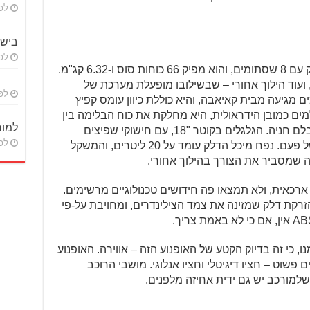
לפ
ביש
לפני 
המנוע הוא טווין מקבילי בנפח 650 סמ"ק עם 8 שסתומים, והוא מפיק 66 כוחות סוס ו-6.32 קג"מ.
ועוד הילוך אחורי – שבשילובו מופעלת מערכת של
לפני 
 מגיעה מבית קאיאבה, והיא כוללת כיוון עומס קפיץ
ם כמובן הידראולית, היא מחלקת את כוח הבלימה בין
למוח
שלושת הגלגלים באופן משולב, ויש גם בלם חניה. הגלגלים בקוטר "18, עם חישוקי שפיצים
לפני 
וצמיגים בעלי אוריינטציית שטח – כמו של פעם. נפח מיכל הדלק עומד על 20 ליטרים, והמשקל
רכאית, ולא תמצאו פה חידושים טכנולוגיים מרשימים.
רקת דלק שמזינה את צמד הצילינדרים, ומחויבת על-פי
, כי זה בדיוק הקטע של האופנוע הזה – אווירה. האופנוע
ם פשוט – חציו דיגיטלי וחציו אנלוגי. מושבי הרוכב
שלמורכב יש גם ידית אחיזה מלפנים.