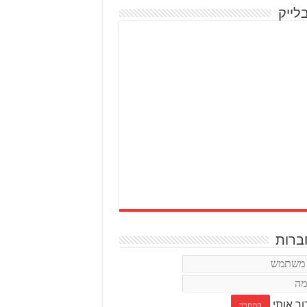
לייק
רות
ור אותי