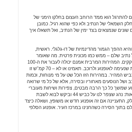
כים להתרגל הוא ממד הרוחב העצום בחלקו הימני של
לק השמאלי של הנתיב ולא כפי שהוא רגיל. כמובן
שונים שנמצאים בצד ימין של הנתיב, ואל תשאלו איך
היא ההפך הגמור מהדינמיות של דו-גלגלי. ראשית,
 נתיב שלם – ממש כמו מכונית פרטית. מה שאומר
שנוסעים עם התנועה ונעמדים איתה בפקקים. המהירות המרבית אמנם יכולה לעבור את ה-100
קמ"ש בהילוך הרביעי, אבל זו לא מהירות שנעימה לאופנוע ולרוכב. תאמינו או לא – 70 קמ"ש זו
ביש המהיר. במהירות הזו הכל שט על מי מנוחות, וכמות
 ושל הנוסעים מאחוריו ובסירה, אלא של כל מי שרואה
נוע שמשך כל כך הרבה מבטים, צפירות ושיחות מעוברי
אורח וממשתמשי הדרך האחרים. דוגמאות: נהג שצפר לנו על כביש 44 וביקש לבוא לשבת
, התעניינה אם זה אופנוע חדש או משופץ, ושאלה כיצד
טלם בתוך הסירה כשהחנינו במרכז העיר. אופנוע הסלפי