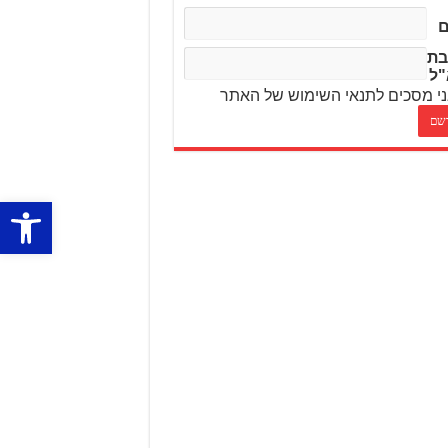
בת
"ל
י מסכים לתנאי השימוש של האתר
פתח סרגל