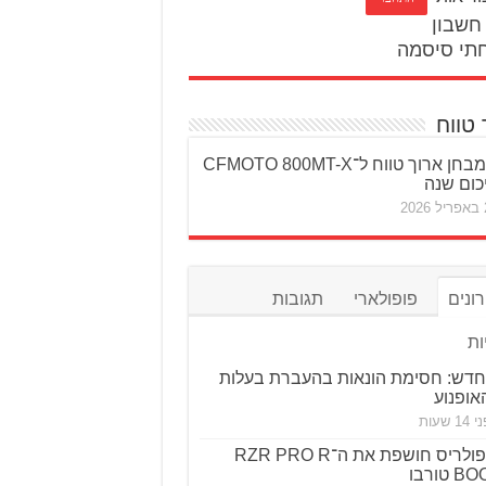
חשבון
תי סיסמה
 טווח
מבחן ארוך טווח ל־CFMOTO 800MT-X
כום שנה
20
ונים
פופולארי
תגובות
ות
חדש: חסימת הונאות בהעברת בעלות
אופנוע
1 שעות
פולריס חושפת את ה־RZR PRO R
טורבו