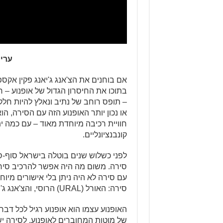
ערי
בתוכו את החיסרון הגדול של אופנוע – ח
– תופס רוחב של נתיב ונאלץ להיות חלק
או נכון יותר האופנוע הזה עם הסירה, ה
חוויית רכיבה מיוחדת מאוד – עם כמה י
קונבנציונליים.
לפני כשלוש שנים בוטלה בישראל סוף-ס
סירה. משום מה היה אפשר להרכיב סירה 
עם סירה לא היה ניתן בלי אישורים מיוח
סירה: האורל (URAL) הרוסי, והצ'אנג ג'יאנג הסיני – זה שפה במבחן.
של מוטות המחוברים לאופנוע. לסירה י