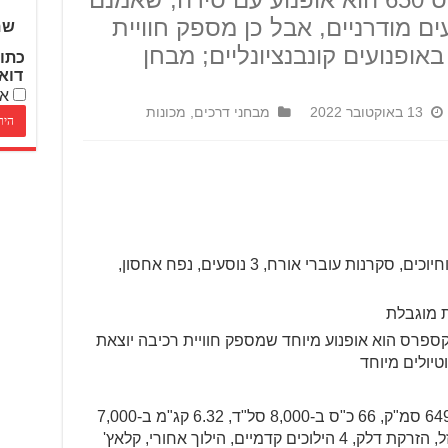
ים מודרניים, אבל כן מספק חוויית
שם
אופנועים קונבנציונליים; מבחן
כתו
דוא
אנ
13 באוקטובר 2022
מבחני דרכים
,
מכונות
חוויית רכיבה, כמויות הנאה וחיוכים, סקרנות עוברי אורח, 3 נוסעים, נפח אחסון,
ת מוגבלת
אקספרס הוא אופנוע מיוחד שמספק חוויית רכיבה יוצאת
וטיולים מיוחד
מנוע טווין מקבילי 649.3 סמ"ק, 66 כ"ס ב-8,000 סל"ד, 6.32 קג"מ ב-7,000
סל"ד, 4 שסתומים לצילינדר, קירור נוזל, הזרקת דלק, 4 הילוכים קדמיים, הילוך אחורי, קלאץ'