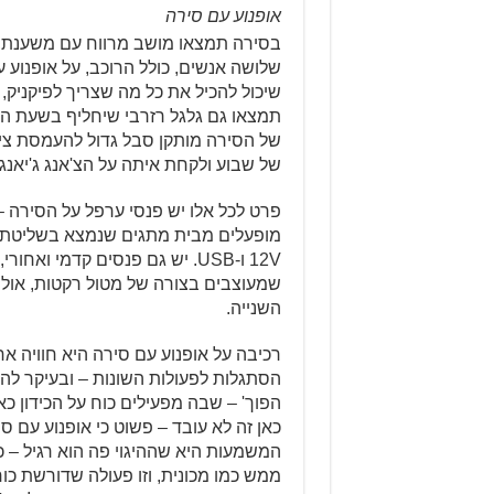
אופנוע עם סירה
בסירה תמצאו מושב מרווח עם משענת, וע
שלושה אנשים, כולל הרוכב, על אופנוע 
שיכול להכיל את כל מה שצריך לפיקניק, וי
תמצאו גם גלגל רזרבי שיחליף בשעת ה
של הסירה מותקן סבל גדול להעמסת צי
של שבוע ולקחת איתה על הצ'אנג ג'יאנג 
מופעלים מבית מתגים שנמצא בשליטת ה
שמעוצבים בצורה של מטול רקטות, אולי
השנייה.
רכיבה על אופנוע עם סירה היא חוויה אח
הסתגלות לפעולות השונות – ובעיקר להיגוי.
הפוך' – שבה מפעילים כוח על הכידון כאי
כאן זה לא עובד – פשוט כי אופנוע עם ס
המשמעות היא שההיגוי פה הוא רגיל – כל
ממש כמו מכונית, וזו פעולה שדורשת כו