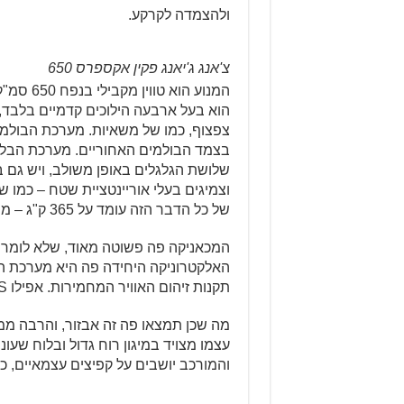
ולהצמדה לקרקע.
צ'אנג ג'יאנג פקין אקספרס 650
הוא בעל ארבעה הילוכים קדמיים בלבד, 
צפצוף, כמו של משאיות. מערכת הבולמים
בצמד הבולמים האחוריים. מערכת הבלמי
של כל הדבר הזה עומד על 365 ק"ג – מה שמסביר את הצורך בהילוך אחורי.
המכאניקה פה פשוטה מאוד, שלא לומר א
האלקטרוניקה היחידה פה היא מערכת הז
תקנות זיהום האוויר המחמירות. אפילו ABS אין, אם כי לא באמת צריך.
מה שכן תמצאו פה זה אבזור, והרבה ממנו
עצמו מצויד במיגון רוח גדול ובלוח שעוני
והמורכב יושבים על קפיצים עצמאיים, כ