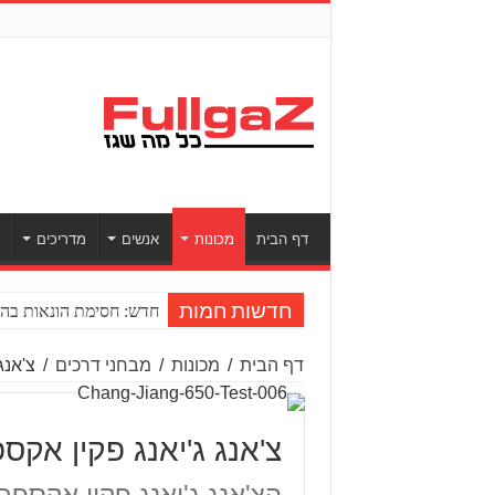
דף הבית
מכונות
אנשים
מדריכים
ס
חדש: חסימת הונאות בהע
חדשות חמות
דף הבית
/
מכונות
/
מבחני דרכים
/
צ'אנג ג'
צ'אנג ג'יאנג פקין אקספרס 650 עם סיר