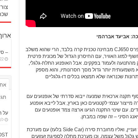
צור 
שכח
ארוך
כה: אביעד אברהמי
אם בוחנים את הצ'אנג ג'יאנג פקין אקספרס CJ650 מבחינה טכנית קרה בלבד, הרי שהוא משלב
– סי
שוף למזג האוויר, עם החיסרון הגדול של מכונית פרטית
22 באפריל 26
 מהתנועה ולעמוד בפקקים. אבל האופנוע התלת-גלגלי,
וא משמעותית יותר גדול מסך חסרונותיו, והוא מספק
תרונות שכנראה שלא תמצאו בכלים דו-גלגליים
אחר
וף תקנה ארכאית שמנעה ייבוא סדרתי של אופנועים עם
תגי
מייצור עצמי לקטנועים כאן בארץ, אבל לייבא אופנוע
דים. עם שינוי התקנה הגיעו ארצה צמד אופנועים עם
על ה
לפני 4
האופנוע עצמו הוא אופנוע רגיל לכל דבר ועניין, ואליו מחוברת סירה (Side Car בלעז) עם מערכת
BOOST 
ש גלגל משל עצמה, וכן מערכת מתלה לספיגת זעזועים