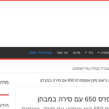
[ULWPQSF id=93187]
פורט
ציוד
פורום
צור קשר
מחירון לוי יצחק
ברת בעלות על האופנוע
יאנג פקין אקספרס 650 עם סירה במבחן
מחיר
ה במבחן
הירש
הצ'אנג ג'יאנג פקין אקספרס 650 הוא אופנוע עם סירה, שאמנם