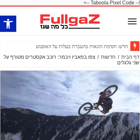
!-- Taboola Pixel Code -->
פתח סרגל
חדש: חסימת הונאות בהעברת בעלות על האופנוע
דף הבית
/
חדשות
/
צפו בפאביו ויבמר: רוכב אקסטרים מטורף על
שני גלגלים