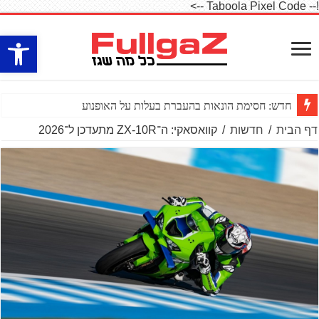
!-- Taboola Pixel Code -->
פתח סרגל
חדש: חסימת הונאות בהעברת בעלות על האופנוע
דף הבית
/
חדשות
/
קוואסאקי: ה־ZX-10R מתעדכן ל־2026