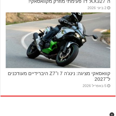
ה־KX327: דו־פעימתי מוזרק מקוואסאקי!
2 ביוני 2026
קוואסאקי מציגה: נינג'ה 7 ו־Z7 היברידיים מעודכנים
ל־2027
5 באפריל 2026