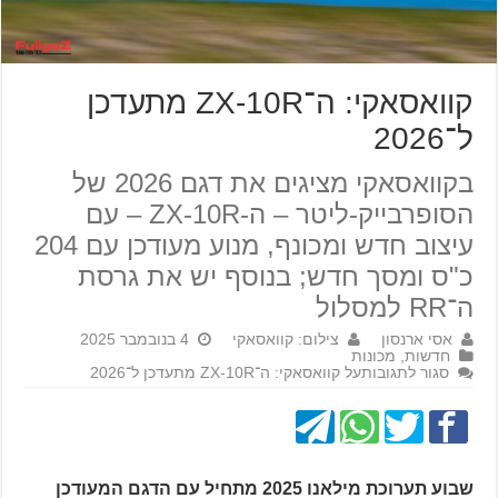
קוואסאקי: ה־ZX-10R מתעדכן
ל־2026
בקוואסאקי מציגים את דגם 2026 של
הסופרבייק-ליטר – ה-ZX-10R – עם
עיצוב חדש ומכונף, מנוע מעודכן עם 204
כ"ס ומסך חדש; בנוסף יש את גרסת
ה־RR למסלול
אסי ארנסון
צילום: קוואסאקי
4 בנובמבר 2025
חדשות
,
מכונות
סגור לתגובות
על קוואסאקי: ה־ZX-10R מתעדכן ל־2026
שבוע תערוכת מילאנו 2025 מתחיל עם הדגם המעודכן