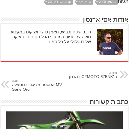
תגיות
מילאנו 2025
קוואסאקי
קוואסאקי ZX10R
אודות אסי ארנסון
רוכב שטח וכביש, מאמן כושר ושיקום במקצועו,
חולה על ספורט מוטורי מכל הסוגים - בעיקר
של דו-גלגלי על כל סוגיו
הקודם
ה־CFMOTO 675NK במבחן
הבא
MV אגוסטה מציגה: ברוטאלה
Serie Oro
כתבות קשורות