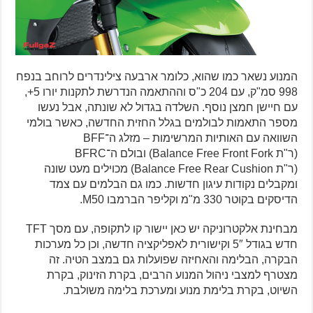
המנוע נשאר כמו שהוא, כלומר ארבעה צילינדרים לרוחב בנפח
998 סמ"ק, עם 204 כ"ס וההתאמה הנדרשת לתקנות יורו 5+,
עם חיישן חמצן נוסף. השלדה בגדול לא שונתה, אבל נעשו
מספר התאמות לבולמים בגלל החזית החדשה, כאשר בולמי
השוואה עם האותיות המרשימות – מזלג ה־BFF
(ר"ת Balance Free Front Fork) ובולם ה־BFRC
(ר"ת Balance Free Rear Cushion) מכוילים מעט שונה
ומקבלים נקודות עיגון חדשות. כמו גם הבלמים עם צמד
הדיסקים בקוטר 330 מ"מ וקליפר הברמבו M50.
מבחינת אלקטרוניקה יש כאן יישור קו לתקופה, עם מסך TFT
חדש בגודל 5″ וקישורית לאפליקציה חדשה, וכן כל מערכות
הבקרה, הבלימה והאחיזה שפועלות גם במצב הטיה. זה
מצטרף למצבי ניהול המנוע הרבים, בקרת הזינוק, בקרת
השיוט, בקרת בלימת מנוע ומערכת בלימה משולבת.