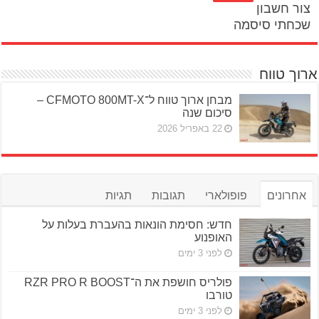
צור חשבון
שכחתי סיסמה
ארוך טווח
מבחן ארוך טווח ל־CFMOTO 800MT-X –
סיכום שנה
22 באפריל 2026
אחרונים
פופולארי
תגובות
תגיות
חדש: חסימת הונאות בהעברת בעלות על
האופנוע
לפני 3 ימים
פולריס חושפת את ה־RZR PRO R BOOST
טורבו
לפני 3 ימים