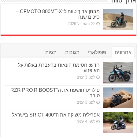
ארוך טווח
מבחן ארוך טווח ל־CFMOTO 800MT-X –
סיכום שנה
22 באפריל 2026
אחרונים
פופולארי
תגובות
תגיות
חדש: חסימת הונאות בהעברת בעלות על
האופנוע
לפני 3 ימים
פולריס חושפת את ה־RZR PRO R BOOST
טורבו
לפני 3 ימים
אפריליה משיקה את ה־SR GT 400 בישראל
לפני 4 ימים