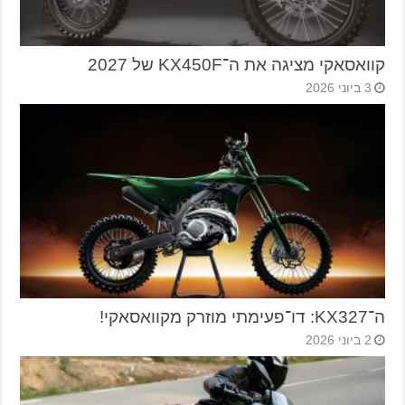
קוואסאקי מציגה את ה־KX450F של 2027
3 ביוני 2026
ה־KX327: דו־פעימתי מוזרק מקוואסאקי!
2 ביוני 2026