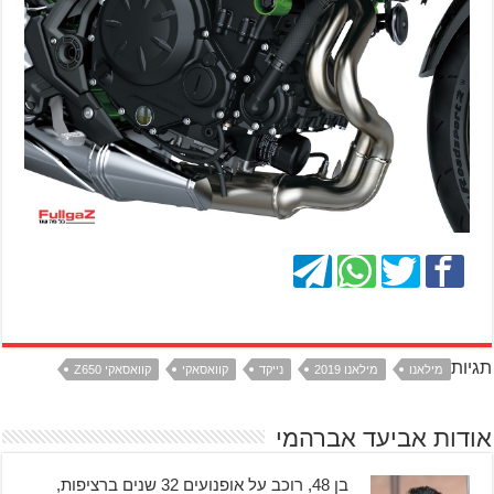
תגיות
מילאנו
מילאנו 2019
נייקד
קוואסאקי
קוואסאקי Z650
אודות אביעד אברהמי
בן 48, רוכב על אופנועים 32 שנים ברציפות,