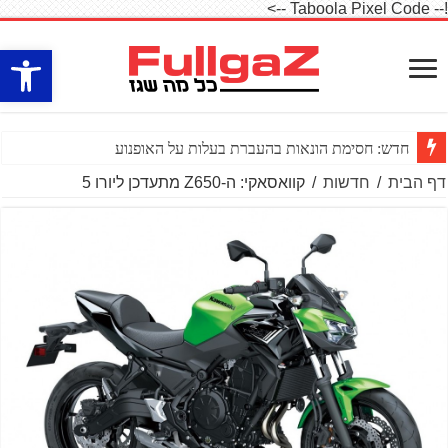
!-- Taboola Pixel Code -->
פתח סרגל
חדש: חסימת הונאות בהעברת בעלות על האופנוע
דף הבית
/
חדשות
/
קוואסאקי: ה-Z650 מתעדכן ליורו 5