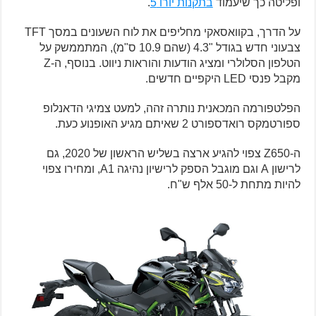
ופליטה כך שיעמוד
בתקנות יורו 5
.
על הדרך, בקוואסאקי מחליפים את לוח השעונים במסך TFT
צבעוני חדש בגודל "4.3 (שהם 10.9 ס"מ), המתממשק על
הטלפון הסלולרי ומציג הודעות והוראות ניווט. בנוסף, ה-Z
מקבל פנסי LED היקפיים חדשים.
הפלטפורמה המכאנית נותרה זהה, למעט צמיגי הדאנלופ
ספורטמקס רואדספורט 2 שאיתם מגיע האופנוע כעת.
ה-Z650 צפוי להגיע ארצה בשליש הראשון של 2020, גם
לרישון A וגם מוגבל הספק לרישיון נהיגה A1, ומחירו צפוי
להיות מתחת ל-50 אלף ש"ח.