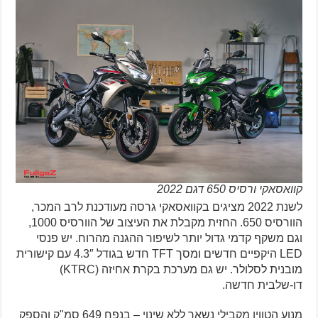
קוואסאקי ורסיס 650 דגם 2022
לשנת 2022 מציגים בקוואסאקי גרסה מעודכנת לרב המכר,
הוורסיס 650. החזית מקבלת את העיצוב של הוורסיס 1000,
וגם משקף קדמי גדול יותר לשיפור ההגנה מהרוח. יש פנסי
LED היקפיים חדשים ומסך TFT חדש בגודל 4.3″ עם קישורית
מובנית לסלולר. יש גם מערכת בקרת אחיזה (KTRC)
דו-שלבית חדשה.
מנוע הטווין מקבילי נשאר ללא שינוי – בנפח 649 סמ"ק והספק