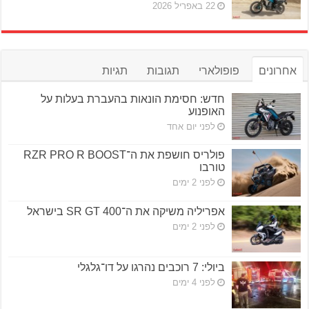
22 באפריל 2026
אחרונים
פופולארי
תגובות
תגיות
חדש: חסימת הונאות בהעברת בעלות על
האופנוע
לפני יום אחד
פולריס חושפת את ה־RZR PRO R BOOST
טורבו
לפני 2 ימים
אפריליה משיקה את ה־SR GT 400 בישראל
לפני 2 ימים
ביולי: 7 רוכבים נהרגו על דו־גלגלי
לפני 4 ימים