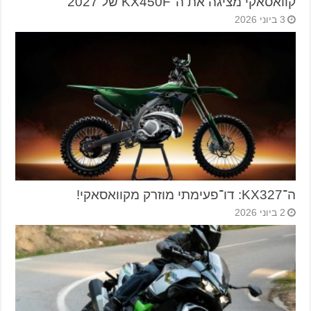
קוואסאקי מציגה את ה־KX450F של 2027
3 ביוני 2026
ה־KX327: דו־פעימתי מוזרק מקוואסאקי!
2 ביוני 2026