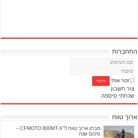
התחברות
זכור אותי
צור חשבון
שכחתי סיסמה
ארוך טווח
מבחן ארוך טווח ל־CFMOTO 800MT-X –
סיכום שנה