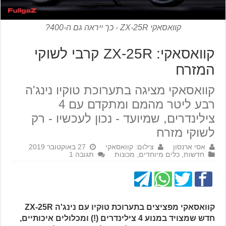
קוואסאקי ZX-25R - כך ייראה גם ה-400?
קוואסאקי: ZX-25R קרבי לשוקי
המזרח
קוואסאקי מציגה בתערוכת טוקיו נינג'ה
רבע ליטר מהמם ומתקדם עם 4
צילינדרים, שמיועד - נכון לעכשיו - רק
לשוקי מזרח
אסי ארנסון
צילום: קוואסאקי
27 באוקטובר 2019
חדשות
,
כלים מיוחדים
,
מכונות
תגובה 1
קוואסאקי מפציצים בתערוכת טוקיו עם נינג'ה ZX-25R
חדש שמצויד במנוע 4 צילינדרים (!) ומכלולים איכותיים,