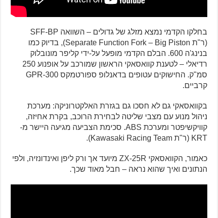
בחלקו הקדמי נמצא מזלג של גדולים – השוואה SFF-BP
(ר"ת Separate Function Fork – Big Piston), בדיוק כמו
בנינג'ה 600. הבלם הקדמי מופעל על-ידי קליפר מונובלוק
רדיאלי – לטענת קוואסאקי הראשון שמורכב על אופנוע 250
סמ"ק. החישוקים עטופים בדאנלופ ספורטמקס GPR-300
קרביים.
בקוואסאקי גם לא חסכו גם בגזרת האלקטרוניקה: מערכת
ניהול מנוע עם מצבי שליטה לבחירת הרוכב, בקרת אחיזה,
קוויקשיפטר ומערכת ABS. סכימת הצביעה מגיעה היישר מ-
KRT (ר"ת Kawasaki Racing Team).
כאמור, הקוואסאקי ZX-25R מיועד אך ורק ליפן ואינדונזיה, ולפי
הנתונים ואיך שהוא נראה – חבל מאוד שכך.