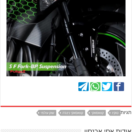
תגיות
טוקיו
קוואסאקי
קוואסאקי נינג'ה
שוק עולמי
אודות אסי ארנסון