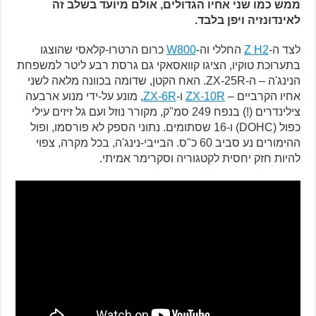
ממש כמו שני אחיו הגדולים, אולם מיועד בשלב זה
לאינדונזיה ויפן בלבד.
לצד ה-
Z H2
החללי וה-
W800
כרום הרטרו-קלאסי שהוצגו
בתערוכת טוקיו, הציגו קוואסאקי גם גרסת רבע ליטר למשפחת
הנינג'ה – ה-ZX-25R. האח הקטן, שדומה בכוונה מלאה לשני
אחיו הקרביים –
ZX-10R
ו-
ZX-6R
, מונע על-ידי מנוע ארבעה
צילינדרים (!) בנפח 249 סמ"ק, מקורר נוזל ועם גל זיזים עילי
כפול (DOHC) ו-16 שסתומים. נתוני הספק לא פורסמו, ופול
ההימורים נע סביב 60 כ"ס. הבייבי-נינג'ה, בכל מקרה, צפוי
להיות חזק יחסית לקטגוריה וסקרימר אמיתי.