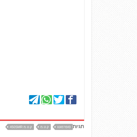
תגיות
סופרמוטו
ק.ט.מ
ק.ט.מ 450SMR