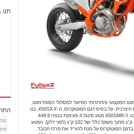
תנו ב
ו המקצועי והתחרותי המיועד למסלולי הסופרמוטו,
וזאת לאחר שבע שנות היעדרות משורות היצרנית. על-בסיס דגם המוטוקרוס, ה-450SX-F, בנו
התחב
האוסטרים את גרסת המסלול לסופרמוטו. ל-450SMR מנוע סינגל 4 פעימות בנפח 449.9
סמ"ק, אשר מספק 63 כ"ס ושוקל רק 27 ק"ג מתוך משקל כללי של 102 ק"ג (לפני דלק). המנוע
דגם המוטוקרוס על-מנת להוריד את מרכז הכובד.