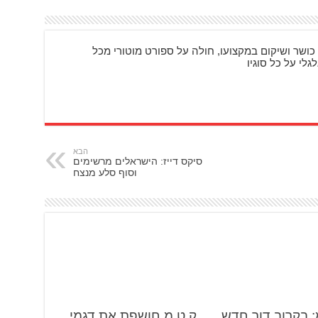
כושר ושיקום במקצועו, חולה על ספורט מוטורי מכל
גלי על כל סוגיו
הבא
סיקס דייז: הישראלים מרשימים
וסוף סלע מנצח
: בקרוב דור חדש
ק.ט.מ חושפת את דגמי