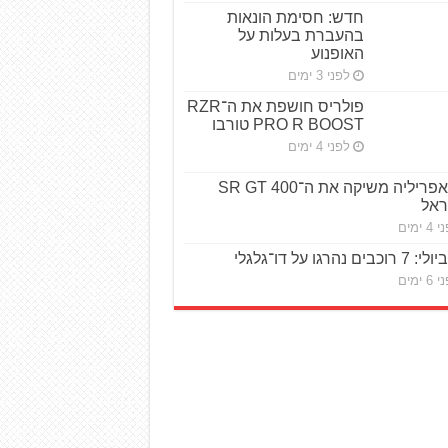
חדש: חסימת הונאות
בהעברת בעלות על
האופנוע
לפני 3 ימים
פולריס חושפת את ה־RZR
PRO R BOOST טורבו
לפני 4 ימים
אפריליה משיקה את ה־SR GT 400
ראל
4 ימים
ביולי: 7 רוכבים נהרגו על דו־גלגלי
6 ימים