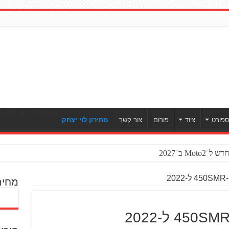
[ULWPQSF id=93187]
פורט
ציוד
פורום
צור קשר
מחירון לוי יצחק
Mo ב־2027
2
מחיר