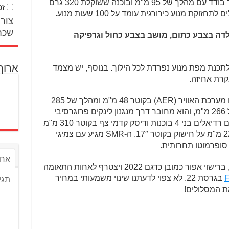
מתחת לגל-זיזים עילי יחיד נמצא צילינדר בודד עם מהלך של 95 מ"מ ובוכנה ששוקלת 320 גרם
זכ
ת מנוע כירורגית עומד על 100 שעות מנוע.
צור 
שכח
ם הם שלדה בצבע כתום, מושב בצבע כחול וגרפיקה
ארוך
ם אפשרות לתכנת מפת מנוע נפרדת לכל הילוך. בנוסף, יש מצמד
קרת אחיזה.
מלפנים מורכב מזלג של WP XACT עם מערכת האוויר (AER) בקוטר 48 מ"מ ומהלך של 285
מ"מ. ל-WP XACT מאחור יש מהלך של 266 מ"מ, והוא מחובר דרך מנגנון לינקים פרוגרסיבי
לשלדה. בלמי הברמבו מספקים קליפרים רדיאלים בני 4 בוכנות ודיסק קדמי צף בקוטר 310 מ"מ
על חישוק 16.5″, ודיסק אחורי בקוטר 220 מ"מ על חישוק בקוטר 17″. ה-SMR מגיע עם צמיגי
 סופרמוטו תחרותית.
אחר
נשק המסלול המטורף הזה יגיע לישראל, ברישוי אפור כמובן כדגם 2022 ויצטרף לאחות התאומה
בגרסת 22. לא צפוי לדעתנו שינוי משמעותי במחיר
תגי