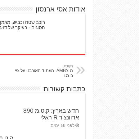
אודות אסי ארנסון
רוכב שטח וכביש, מאמן 
הסוגים - בעיקר של דו-גל
הקודם
ה-AMBY: העתיד האורבני על-פי
ב.מ.וו
כתבות קשורות
חדש בארץ: ק.ט.מ 890
אדוונצ'ר R ראלי
לפני 18 ימים
ק.ט.מ