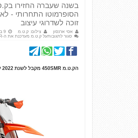
הסופרמוטו התחרותי - לא
זוכה לשדרוגי עיצוב
אסי ארנסון
צילום: ק.ט.מ
9 בספטמבר 2021
סגור לתגובות
על ק.ט.מ מעדכנת את ה-450SMR ל-2022
הק.ט.מ 450SMR מקבל לשנת 2022 עדכוני גרפיקה וצבעים חדשים למושב ולשלדה.