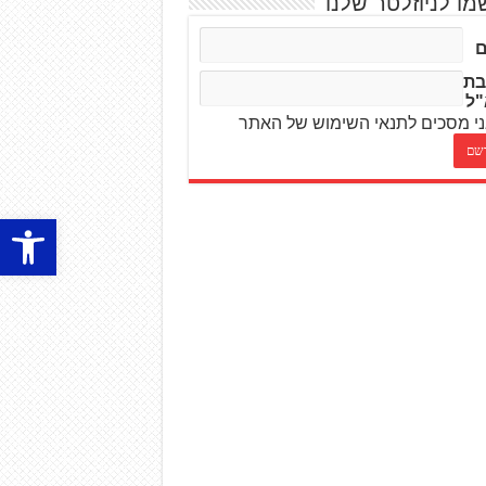
מו לניוזלטר שלנו
בת
"ל
י מסכים לתנאי השימוש של האתר
פתח סרגל