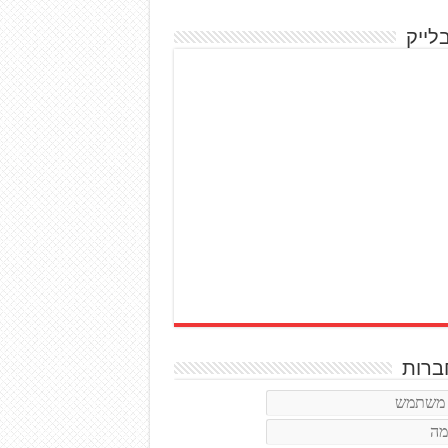
לייק
רות