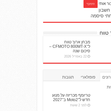
ור אותי
חשבון
תי סיסמה
 טווח
מבחן ארוך טווח
ל־CFMOTO 800MT-X –
סיכום שנה
22 באפריל 2026
ונים
פופולארי
תגובות
ות
טריומף מכריזה על מנוע
חדש ל־Moto2 ב־2027
לפני 2 שעות