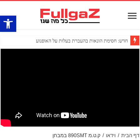
פתח סרגל
חדש: חסימת הונאות בהעברת בעלות על האופנוע
דף הבית
/
וידאו
/
ק.ט.מ 890SMT במבחן