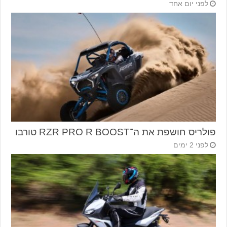
לפני יום אחד
פולריס חושפת את ה־RZR PRO R BOOST טורבו
לפני 2 ימים