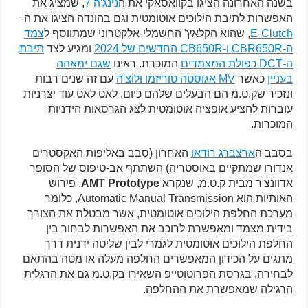
בשנה האחרונה הציגו בקוואסאקי את ה
נינג'ה 7
, שמציג את
האפשרות לתיבת הילוכים אוטומטית וגם בהונדה הציגו את ה-
E-Clutch
, שהוא הקלאץ' החשמלי-אלקטרוני שמתווסף ל
צמד
ה-CBR650R ו-CB650R החדשים של 2024
ומגיע לצד
תיבת
ה-DCT כפולת המצמדים
המוכרת. ראינו
שגם ימאהה
בעניין
כאשר
MV אגוסטה טוריזמו ולוצ'ה
עם זה שנים רבות
ונזכיר שק.ט.מ הם הבעלים שלהם כיום. לאט לאט עוד יצרניות
עוברות להציע אופציה אוטומטית לצג הגרסאות הידניות
המוכרות.
בסבב ה
ארצברג רודאו
האחרון (סבב באליפות האקסטרים
אנדורו שמתקיים באוסטריה) השתתף אב-טיפוס של הסופר
אדוונצ'ר מבית ק.ט.מ, שנקרא
AMT Prototype
. פירוש
האותיות הוא Automatic Manual Transmission, כלומר
מערכת החלפת הילוכים אוטומטית, אשר מבטלת את הצורך
בידית מצמד ומאפשרת לרוכב את האפשרות לבחור בין
החלפת הילוכים אוטומטית לגמרי לבין שליטה ידנית דרך
מתגים על הכידון המאפשרים החלפה מעלה או מטה בהתאם
לבחירה. בגרסת הפרוטוטייפ השאירו בק.ט.מ גם את הרגלית
הרגילה שמאפשרת את ההחלפה.