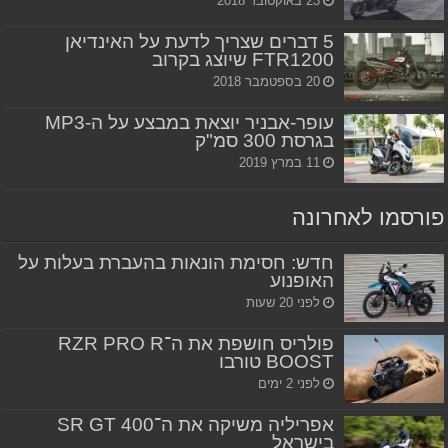
23 באוקטובר 2018
5 דברים שצריך לדעת על האינדיאן
FTR1200 שיוצג בקרוב
20 בספטמבר 2018
עופר-אבניר יוצאת במבצע על ה-MP3
בגרסת 300 סמ"ק
11 במרץ 2019
פורסמו לאחרונה
חדש: חסימת הונאות בהעברת בעלות על
האופנוע
לפני 20 שעות
פולריס חושפת את ה־RZR PRO R
BOOST טורבו
לפני 2 ימים
אפריליה משיקה את ה־SR GT 400
בישראל