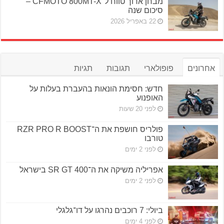
מבחן ארוך טווח ל־CFMOTO 800MT-X –
סיכום שנה
22 באפריל 2026
אחרונים
פופולארי
תגובות
תגיות
חדש: חסימת הונאות בהעברת בעלות על
האופנוע
לפני 20 שעות
פולריס חושפת את ה־RZR PRO R BOOST
טורבו
לפני 2 ימים
אפריליה משיקה את ה־SR GT 400 בישראל
לפני 2 ימים
ביולי: 7 רוכבים נהרגו על דו־גלגלי
לפני 4 ימים