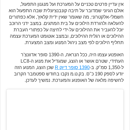
אין עדיין פרטים טכניים על המערכת ועל מנגנון התפעול,
אולם הגיוני שמדובר על תיבה קונבנציונלית שבה התפעול הוא
חשמלי-אלקטרוני, מה שאומר שאין ידית קלאץ', אלא כפתורים
להעלאה ולהורדת הילוכים על בית המתגים. במצב ידני הרוכב
יוכל להעביר את ההילוכים על-ידי לחיצה על כפתורי העברת
ההילוכים או רגלית ההילוכים, ובמצב אוטומט המערכת עצמה
תחליף הילוכים לפי מצב ניהול המנוע ומצב המצערת.
האופנוע עצמו היה, ככל הנראה, ה-1390 סופר אדוונצ'ר
העתידי, שטרם אושר או הוצג, שמגדיל את מנוע ה-LC8
ל-1,350 סמ"ק. ב-
1390 סופר דיוק R
שכן הוצג, המנוע הזה
יודע לספק 190 כ"ס. בק.ט.מ נקבו בחודש ספטמבר הקרוב
לחשיפה מלאה של האופנוע והמערכת. נמשיך לעדכן.