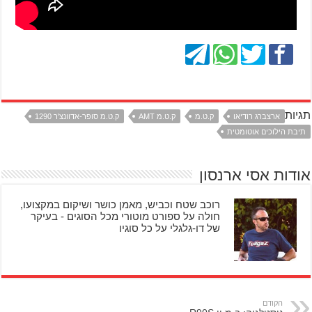
תגיות
ארצברג רודיאו
ק.ט.מ
ק.ט.מ AMT
ק.ט.מ סופר-אדוונצ'ר 1290
תיבת הילוכים אוטומטית
אודות אסי ארנסון
רוכב שטח וכביש, מאמן כושר ושיקום במקצועו,
חולה על ספורט מוטורי מכל הסוגים - בעיקר
של דו-גלגלי על כל סוגיו
הקודם