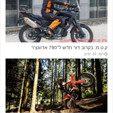
ק.ט.מ: בקרוב דור חדש ל־790 אדוונצ'ר
לפני 24 ימים