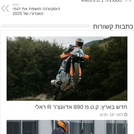
נוסטלגיה: ב.מ.וו R90S
הבא
הוסקוורנה חושפת את דגמי
האנדורו של 2025
כתבות קשורות
חדש בארץ: ק.ט.מ 890 אדוונצ'ר R ראלי
לפני 16 ימים