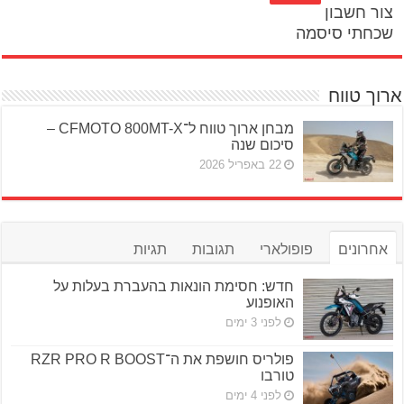
צור חשבון
שכחתי סיסמה
ארוך טווח
מבחן ארוך טווח ל־CFMOTO 800MT-X –
סיכום שנה
22 באפריל 2026
אחרונים
פופולארי
תגובות
תגיות
חדש: חסימת הונאות בהעברת בעלות על
האופנוע
לפני 3 ימים
פולריס חושפת את ה־RZR PRO R BOOST
טורבו
לפני 4 ימים