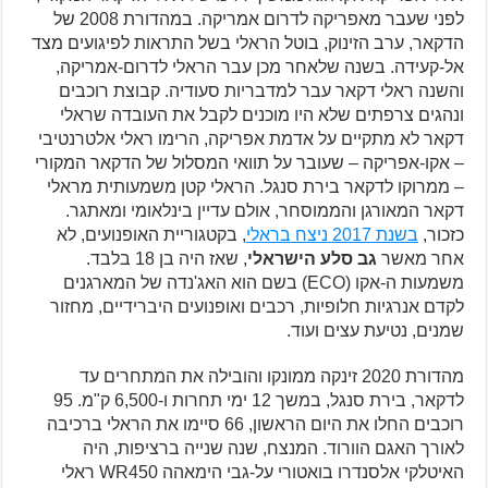
לפני שעבר מאפריקה לדרום אמריקה. במהדורת 2008 של
הדקאר, ערב הזינוק, בוטל הראלי בשל התראות לפיגועים מצד
אל-קעידה. בשנה שלאחר מכן עבר הראלי לדרום-אמריקה,
והשנה ראלי דקאר עבר למדבריות סעודיה. קבוצת רוכבים
ונהגים צרפתים שלא היו מוכנים לקבל את העובדה שראלי
דקאר לא מתקיים על אדמת אפריקה, הרימו ראלי אלטרנטיבי
– אקו-אפריקה – שעובר על תוואי המסלול של הדקאר המקורי
– ממרוקו לדקאר בירת סנגל. הראלי קטן משמעותית מראלי
דקאר המאורגן והממוסחר, אולם עדיין בינלאומי ומאתגר.
כזכור,
בשנת 2017 ניצח בראלי
, בקטגוריית האופנועים, לא
אחר מאשר
גב סלע הישראלי
, שאז היה בן 18 בלבד.
משמעות ה-אקו (ECO) בשם הוא האג'נדה של המארגנים
לקדם אנרגיות חלופיות, רכבים ואופנועים היברידיים, מחזור
שמנים, נטיעת עצים ועוד.
מהדורת 2020 זינקה ממונקו והובילה את המתחרים עד
לדקאר, בירת סנגל, במשך 12 ימי תחרות ו-6,500 ק"מ. 95
רוכבים החלו את היום הראשון, 66 סיימו את הראלי ברכיבה
לאורך האגם הוורוד. המנצח, שנה שנייה ברציפות, היה
האיטלקי אלסנדרו בואטורי על-גבי הימאהה WR450 ראלי