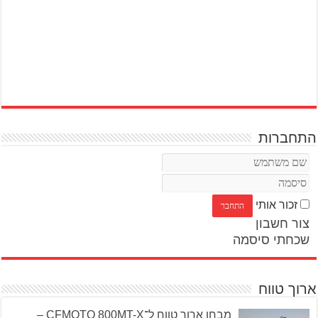
התחברות
זכור אותי
צור חשבון
שכחתי סיסמה
ארוך טווח
מבחן ארוך טווח ל־CFMOTO 800MT-X –