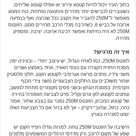
בתוך העיר ויכול להיות קטנוע עירוני או אפילו קטנוע שליחים.
כשעוברים לכבישים יותר מהירים והתנועה נפתחת, כוח המנוע
מאפשר ל־250M להגביר את הקצב ככל שנרצה, ואף בנסיעה
ארוכה על כביש 6, כשהרבה מכלי הרכב מהירים ממנו, הזונטס
250M לא היה נחיתות ואפשר רכיבה ארוכה, יציבה, ומספיק
מהירה.
איך זה מרגיש?
לזונטס 250M, כמו לאחיו הגדול, יש עיצוב יחודי – ובעינינו יפה.
מסכת החזית הקצרה עם כונסי האוויר, אחד באמצע ושניים
משני צידיו, נותנים מראה אגרסיבי לקטנוע הקטן. חלקי פלסטיק
שחור משולבים עם החלקים הצבעוניים משני צידי הכנף
הקדמית, במסכת הגחון ובשני פסים מקומרים מתחת למושב,
ונותנים לקטנוע לוק זורם וקליל. פרט לצביעה האפורה־בהירה
של קטנוע המבחן, הזונטס 250M נמכר גם בצבע שחור, אפור
כהה, כחול, וצהוב־ירקרק – אך לא ברור אם כל הצביעות האלו
יוצעו למכירה בארץ.
הישיבה על הזונטס 250M נוחה. למרות גודלו הפיזי הקטן יש
שפע של מקום לרוכב ורק מדרסי הרגליים המשופעים מלפנים