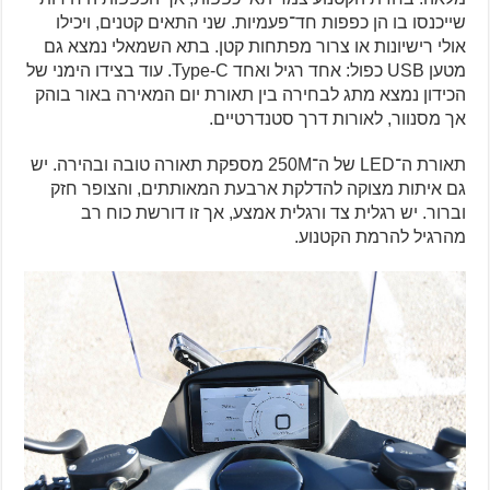
שייכנסו בו הן כפפות חד־פעמיות. שני התאים קטנים, ויכילו
אולי רישיונות או צרור מפתחות קטן. בתא השמאלי נמצא גם
מטען USB כפול: אחד רגיל ואחד Type-C. עוד בצידו הימני של
הכידון נמצא מתג לבחירה בין תאורת יום המאירה באור בוהק
אך מסנוור, לאורות דרך סטנדרטיים.
תאורת ה־LED של ה־250M מספקת תאורה טובה ובהירה. יש
גם איתות מצוקה להדלקת ארבעת המאותתים, והצופר חזק
וברור. יש רגלית צד ורגלית אמצע, אך זו דורשת כוח רב
מהרגיל להרמת הקטנוע.