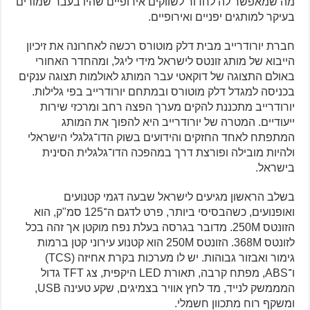
מה שמאפשר לה לחדור לשווקים אירופיים שהיו בעבר שמורים
בעיקר למותגים יפניים ואירופיים.
חברת יורודרייב מבית דלק מוטורס רכשה לאחרונה את זיכיון
הייבוא של מותג זונטס לישראל מידי ליגל, ומהחדר האחורי
באולם התצוגה של דוקאטי עבר המותג לאולמות תצוגה ענקים
בכניסה למגדל דלק מוטורס ובמתחם יורודרייב בפי גלילות.
יורודרייב מתכננת להקים מערך הפצה רחב ומרכזי שירות
ייעודיים. המטרה של יורודרייב היא להפוך את המותג
המתפתח לאחד החזקים והידועים בשוק הדו־גלגלי הישראלי
ולהיות מובילה ופורצת דרך במהפכה הדו־גלגלית הסינית
בישראל.
בשלב הראשון מגיעים לישראל שבעה דגמי קטנועים
ואופנועים, כשהבסיסי ביותר, פרט לדגם ה־125 סמ"ק, הוא
הזונטס 250M. מדובר בגרסה בעלת נפח מוקטן אך זהה בכל
לזונטס 368M. הזונטס 250M הוא קטנוע עירוני קטן ברמות
גימור ואבזור גבוהות. יש לו מערכות בקרת אחיזה (TCS)
ו־ABS, מפתח קרבה, תאורת LED היקפית, צג TFT גדול
המממשק לנייד, מד לחץ אוויר בצמיגים, שקע טעינה USB,
ומשקף רוח מתכוון חשמלי.