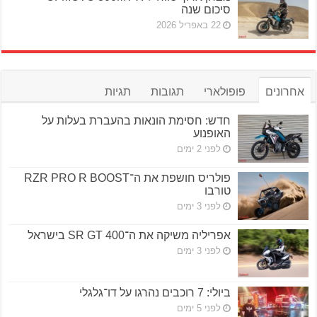
סיכום שנה
22 באפריל 2026
אחרונים
פופולארי
תגובות
תגיות
חדש: חסימת הונאות בהעברת בעלות על
האופנוע
לפני 2 ימים
פולריס חושפת את ה־RZR PRO R BOOST
טורבו
לפני 3 ימים
אפריליה משיקה את ה־SR GT 400 בישראל
לפני 3 ימים
ביולי: 7 רוכבים נהרגו על דו־גלגלי
לפני 5 ימים