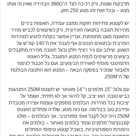
מדבקות שונות, ורק רכיבה לצד ה־386G הבהירה שאין זה אותו
מנוע – ובכל זאת זהו מנוע 250 חזק.
יש לקטנוע פתיחות חזקות ממצב עמידה, תאוצות ביניים
מהירות תגובה בתנועה העירונית, ורק כשיוצאים לכביש מהיר
התאוצה מעט מתמתנת, ועדיין אפשר בקלות להגיע למהירות
המרבית ובתנאים הנכונים אף לעבור את ה־140 קמ"ש על
השעון. שילוב עם גיר רציף חלק ובעל תגובה מהירה מתקבלים
ביצועים מרשימים לנפח המנוע המוגבל. צליל האגזוז
הדומיננטי מוסיף לאווירת הביצועים, ועם כל הכבוד לגימור
ולאבזור שנזכיר בפסקה הבאה – המנוע הוא התכונה הבולטת
של ה־250M.
עם גלגל "15 מלפנים ו־"14 מאחור יש לזונטס 250M התנהגות
כביש טובה. הוא יציב, קל להיגוי אך לא תזזיתי, ושומר על
יציבות בכל מהירות. הבלמים מספקים עוצמת עצירה מכובדת
ופידבק טוב בבלימה. עם כזה מנוע, שלדה ומתלים הזונטס
250M היה יכול לקבל אופי ספורטיבי, אך הבולמים – מזלג
קונבנציונלי מלפנים וצמד בולמים מאחור – בולמים את
היומרות הספורטיביות. בשביל קטנוע טיפוסי המתלים