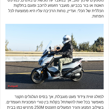
מספקים שיכוך טוב, אך במעבר על מכשולים בולטים, כמו פס
האטה או בור בכביש, מועבר הזעזוע לרוכב ופוגם בחלקות
הכללית של הכלי. ועדיין, נוחות הרכיבה עליו היא ממוצעת לכל
הפחות.
למזלג זווית צידוד מעט מוגבלת, אך בסיס הגלגלים הקצר
מאפשר בכל זאת להשתחל בקלות בין טורי המכוניות העומדים.
בשילוב המנוע והגיר המעולים הזונטס 250M מרגיש כמו בבית