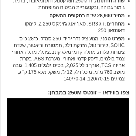
שורה תחתונה:
ה־250M הוא קטנוע חזק ומאובזר, ברמת
גימור גבוהה, ובקטגוריית הביטוח המופחתת
מחיר:28,900 ש"ח בתקופת ההשקה
מתחרים:
ווג SR3, סאן־יאנג ג'וימקס Z 250, קימקו
דאונטאון 250
מפרט טכני:
מנוע צילינדר יחיד, 250 סמ"ק, כ־28 כ"ס,
SOHC, קירור נוזל, הזרקת דלק, תמסורת וריאטור, שלדת
צינורות פלדה, מתלה קדמי מזלג קונבנציונלי, מתלה אחורי
צמד בולמים, דיסק קדמי ואחורי, מערכת ABS, בקרת
אחיזה TCS, אורך כולל 2,025, בסיס גלגלים 1,405, גובה
מושב 760 מ"מ, מיכל דלק 12 ל', משקל מלא 175 ק״ג,
צמיגים 120/70-15, 140/70-14
צפו בווידאו – זונטס 250M במבחן: