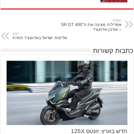
הקודם
אפריליה מציגה את ה־SR GT 400
– אורבן אדוונצ'ר
הבא
אליפות ישראל באדוונצ'ר חוזרת
כתבות קשורות
חדש בארץ: זונטס 125X