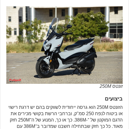
זונטס 250M
ביצועים
הזונטס 250M הוא גרסה ייחודית לשווקים בהם יש דרגת רישוי
או ביטוח לנפח 250 סמ"ק, וברחבי הרשת בקושי מכירים את
הדגם המוקטן של ־-386M. כך או כך, המנוע של ה־250M חזק
מאוד. כל כך חזק שבתחילה חשבנו שמדובר ב־386M עם