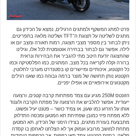
פרט למתג המשקף ולמתגים הרגילים, נמצא על הכידון גם
מתגים לשליטה על תצוגת ה־TFT ושליטה מלאה בתפריטים.
ניתן לבחור בין מספר מצבי תצוגה, רמות תאורה ומצב יום או
לילה. אפשר גם לבחור בבחירה אוטומטית לכל אלו, וגילינו
שהתצוגה יודעת היטב מתי להגביר את הבהירות ונראית
ברורה וקלה לקריאה בכל מצב. המתגים, כמו הפלסטיקה וכמו
כל הקטנוע, איכותיים ומיישרים קו בסטנדרט מערבי לחלוטין.
הקטנוע נותן תחושה של מוצר ברמה גבוהה כמו שאנו רגילים
מקטנועים אירופאיים או אפילו יפניים.
הזונטס 250M מגיע עם צמד מפתחות קרבה קטנים, ורצועה
ייעודית. אפשר להלביש את הרצועה על מפתח הקרבה ולענוד
אותו על הזרוע כמו שעון, או צמיד כושר – פטנט יעיל ופשוט.
ללא מפתח פיזי כמובן שפתיחת תא המטען ומכסה התדלוק
מתבצעת בעזרת מתגים, בצידו הימני של הכידון. תא המטען
מתחת למושב מרובע ועמוק אך לא הצלחנו לאחסן בו קסדה
מלאה. בחזית הקטנוע צמד תאי כפפות, אך הכפפות היחידות