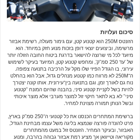
סיכום ועלויות
הזונטס 250M הוא קטנוע קטן, עם גימור מעולה, רשימת אבזור
מרשימה, וביצועים יוצאי דופן בזכות מנוע חזק במיוחד. הוא
מיועד לכל מי שרוצה להישאר בדרגת ביטוח החובה הזולה יותר
של 'עד 250 סמ"ק', ומחפש קטנוע קטן, המיועד בעיקר לשימוש
עירוני, בו הגודל הפיזי שלו מקל על הרכיבה בתנועה צפופה.
ה־250M לא מרווח כמו קטנוע מנהלים גדול, אבל הוא בהחלט
נוח גם לאורך זמן, וגם בתנועה בין־עירונית. אותו קונה יצטרך
להיות בשל לקניית קטנוע סיני, בהבנה שהיום המונח "קטנוע
סיני" לא בא לתאר חיקוי זול למוצר מערבי אלא מוצר איכותי
ובשל הנותן תמורה מצוינת למחיר.
ברשימת המתחרים הכנסנו את כל קטנועי ה־250 סמ"ק בארץ,
פרט להונדה פורצה שנמצא בליגה משל עצמו מבחינת הגודל,
האבזור, ובעיקר המחיר. הזונטס זול במעט מהמתחרים
מקוריאה וטייוואן אך מציע רמת אבזור גבוהה בהרבה, ומנוע