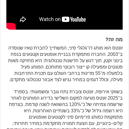
מה זה?
זונטס הוא מותג דו־גלגלי סיני, המשתייך לחברת טאיו שנוסדה
ב־2003. החברה מתמקדת בבניית אופנועים וקטנועים בנפח
בינוני וקטן, תוך דגש על חדשנות טכנולוגית: היא מחזיקה מאות
פטנטים ומפעילה קו ייצור רובוטי מתוחכם. המותג פעיל
בלמעלה מ־55 מדינות ברחבי העולם עם תכנית התרחבות
פעילה, וכולל דגמים במחיר נגיש לצד אבזור טכנולוגי מתקדם.
בשווקי אירופה, זונטס צוברת נתח גובר ומשמעותי. בספרד
ב־2025 זונטס מגיעה למקום השלישי בדירוג המותגים לאחר
שרשמה צמיחה של כ־120% בהשוואה לשנה קודמת. בצרפת
היא רשמה גידול של כ־33% בשנתיים האחרונות. היא
מתמקמת כמותג פרימיום סיני לקטנועים ואופנועים
קלים–בינוניים, עם הצעת תמורה מתקדמת במחיר תחרותי,