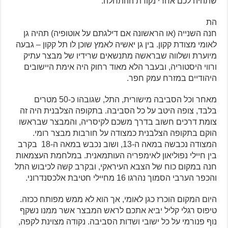
שתהיה לכם אחרי נקודת ההתחלה.
הת
חנה השנייה (או הראשונה אם דילגתם על אוטופיה) תהיה גן
לאומי מצודת קקון.
בין גן יאשיה לאמץ שוכן לו תל קקון – גבעה
מיוערת ושלווה שבראשה מתנשאים שרידיו של מבצר עתיק
ורווי היסטוריה, ובעבר הלא מאוד רחוק היה אימת היישובים
היהודיים במזרח עמק חפר.
מאחר וכל הסביבה מישורית, התל, שגובהו כ-50 מטרים
בלבד, צופה היטב על כל הסביבה. בתקופה הצלבנית היה זה
צומת דרכים חשוב בדרך משכם לקיסריה, והמבצר שבראשו
הוקם בתקופה הצלבנית כמצודה על חורבות מבצר רומי.
המצודה נכבשה במאה ה-13, ושוב נכבש במאה ה-18
בקרב
בין חיילי נפוליאון לאימפריה העותמאנית. במלחמת העצמאות
חנה במקום כוח של הצבא העיראקי, ובקרב קשה לכיבוש התל
והכפר הערבי הסמוך נהרגו 16 מחיילי חטיבת אלכסנדרוני.
היום המקום הוכרז כגן לאומי, אך הוא לא ממש מפותח ככזה.
טיפוס רגלי קליל יביא אתכם לראש המבצר אשר ממנו נשקף
נוף פנורמי על כל ישובי ושדות הסביבה. נקודה מצוינת לקפה,