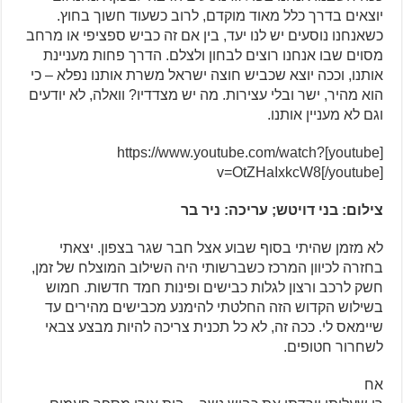
יוצאים בדרך כלל מאוד מוקדם, לרוב כשעוד חשוך בחוץ.
כשאנחנו נוסעים יש לנו יעד, בין אם זה כביש ספציפי או מרחב
מסוים שבו אנחנו רוצים לבחון ולצלם. הדרך פחות מעניינת
אותנו, וככה יוצא שכביש חוצה ישראל משרת אותנו נפלא – כי
הוא מהיר, ישר ובלי עצירות. מה יש מצדדיו? וואלה, לא יודעים
וגם לא מעניין אותנו.
[youtube]https://www.youtube.com/watch?
v=OtZHaIxkcW8[/youtube]
צילום: בני דויטש; עריכה: ניר בר
לא מזמן שהיתי בסוף שבוע אצל חבר שגר בצפון. יצאתי
בחזרה לכיוון המרכז כשברשותי היה השילוב המוצלח של זמן,
חשק לרכב ורצון לגלות כבישים ופינות חמד חדשות. חמוש
בשילוש הקדוש הזה החלטתי להימנע מכבישים מהירים עד
שיימאס לי. ככה זה, לא כל תכנית צריכה להיות מבצע צבאי
לשחרור חטופים.
אח