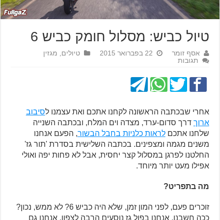
טיול כביש: מסלול חומק כביש 6
אסף זומר
22 בפברואר 2015
טיולים
,
מגזין
תגובות
אחרי שבכתבה הראשונה לקחנו אתכם ואת עצמנו ל
סיבוב
ארוך
דרך סדום-ערד, מצדה וים המלח, ובכתבה השנייה
שלחנו אתכם
לראות כלניות בחבל הבשור
, הפעם אנחנו
משנים מגמה ומצפינים. בכתבה השלישית בסדרת 'תור גז'
החלטנו לפרגן במסלול קצר יחסית, אבל לא פחות יפה ואולי
אפילו מעט יותר מיוחד.
מה בתפריט?
זוכרים פעם, לפני המון זמן, שלא היה כביש 6? לא ממש, נכון?
ככה חשבנו. אנחנו בפול גז נוסעים הרבה לצפון. אנחנו גם