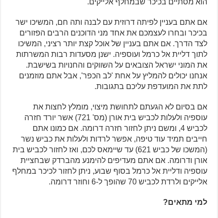
הוא מסתיים בכיכר שבמחלף אלייקים.
אם אתם בעניין לפיתה דרוזית עם לבנה ותה חם, המשיכו ישר
בכיכר ובחרו לעצמכם את אחד מני הדוכנים הרבים הפזורים
לצד הדרך. אם אתם בעניין של אוכל קצת יותר רציני, המשיכו
לתוך דליית אל כרמל ועוספיה. ישנן מסעדות רבות המשרתות
את המוני ישראל הצובאים על השווקים והחנויות בשישבת.
אנחנו יכולים להמליץ על אחת 'לב הכפר', אבל אתם מוזמנים
לתת את המועדפת עליכם בתגובות.
אם בסיום לא הגעתם לתחושת מיצוי, מומלץ לחצות את
עוספיה ולעלות לכביש בית אורן (מס' 721) אשר יורד חזרה
לכביש 4, ומשם ניתן לחזור חזרה דרומה. אם כמונו אתם
חייבים תמיד עוד טיפה, אפשר לרדות ולעלות את כביש נשר
(המשכו של כביש 621) עד שיימאס לכם, ואז לחזור לכביש בית
אורן ודרומה. אם אתם מעדיפים להימנע מהברדק שבחציית
עוספיה ודליית אל כרמל בסוף שבוע, ניתן לחזור לכיכר במחלף
אלייקים ולרדת לכביש 70 שהופך ל-6 וחוזר דרומה.
למי מתאים?