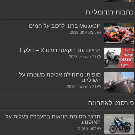
כתבות רנדומליות
MotoGP ברנו: לרכוב על המים
5 באוגוסט 2019
החיים עם דוקאטי דזרט X – חלק 1
27 באפריל 2023
סופית: מתחילה אכיפת משטרה על
השוליים
21 בנובמבר 2019
פורסמו לאחרונה
חדש: חסימת הונאות בהעברת בעלות על
האופנוע
לפני 2 ימים