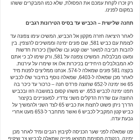
רק זכרו לקחת עמכם את הפסולת, שלא כמו המבקרים ששהו
במקום לפנינו.
תחנה שלישית – הכביש עד בסיס הטירונות רגבים
לאחר היציאה חזרה מקקון אל הכביש, המשיכו עימו צפונה עד
לצומת עם כביש 581, שם פונים ימינה וממשיכים להצפין. בין
להבות חביבה למאור ישנו קטע ובו שלוש(!) כיכרות חדשות
ומעט מבלבלות. המשיכו צפונה על 581, ורק שימו לב כי אתם
לא המבולבלים היחידים בכיכרות אלו אז שימרו על עירנות.
בקצה 581 פונים שמאלה ל-574. אנחנו ממליצים לפנות מיד
לאחר מכן שמאלה ל-6403, שמאלה נוסף בחיבור שלו לכביש
65 ואז ימינה ל-652 שחוצה פרדס חנה – כרכור עד כיכר בה
תפנו ימינה לכביש 653. יש משהו קסום במושבה הזו ובכביש
החוצה עם שדרת הדקלים משני צדדיו. למעוניינים בקיצור
הדרך ניתן פשוט לחצות את כביש 65 לצד השני ולהמשיך על
כביש קטן המקביל לכביש 6 ואשר מתחבר ל-653 מעט אחרי
גבעת עדה.
פנו שמאלה לפני שער הכניסה לקיבוץ רגבים ומיד לאחר מכן
ימינה. בנקודה מסוימת תמצאו פנייה שמאלה לכביש צר שיקיף