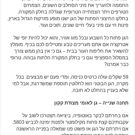
החממה ולהעריך את מיני הסחלבים השונים, הצמחים
הטורפים ויתר הצמחייה הטרופית שגדלה בחלק המקורה.
בחלקו החיצוני הפתוח של הגן ישנו מופע מזרקות הגדול בארץ,
פינות חי עם מיני בעלי חיים שונים, תוכים ועוד.
הגן פתוח כל השבוע ובכל מזג אוויר, והוא יכול להיות יופי של
אטרקציה אם אתם מעריכים טבע ומטיילים לכם בכיף. מומלץ
להשאיר את חליפות העור בבית – גם כי אין בהן ממש צורך
במסלול הספציפי וגם כי בחלק המקורה הלחות גבוהה. טרופי
כבר אמרנו?
59 שקלים עולה כרטיס כניסה, ומדי פעם יש מבצעים. בכל
מקרה, הגן הבוטני הוא לחלוטין תוספת שמשדרגת, אבל למי
שלא בעניין בהחלט לא חובה.
תחנה שנייה – גן לאומי מצודת קקון
אם בחרתם לבקר באוטופיה, ביציאה תצטרכו לשוב על
עקבותיכם קצת פחות מקילומטר ולפנות ימינה לכביש 5803.
אם ויתרתם על הגן אז פשוט פנו שמאלה בפנייה הראשונה