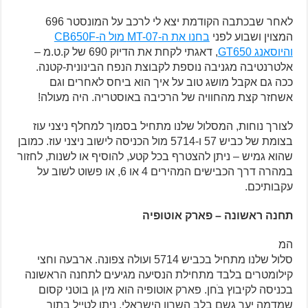
לאחר שבכתבה הקודמת יצא לי לרכב על המונסטר 696
המצוין ושבוע לפני
בחנו את ה-
MT-07
מול ה-
CB650F
והיוסאנג
GT650
, דאגתי לקחת את הדיוק 690 של ק.ט.מ –
אלטרנטיבה מגניבה נוספת לקבוצת הנפח הבינונית-קטנה.
ככה גם אקבל מושג טוב על איך הוא ביחס לאחרים וגם
אשחזר קצת מהחוויה של הרכיבה באוסטריה. היה מעולה!
לצורך נוחות, המסלול שלנו מתחיל בסמוך למחלף ניצני עוז
בצומת של כביש 57 ו-5714 מול הכניסה לישוב ניצני עוז. כמובן
שהוא גמיש – ניתן להצטרף בכל קטע, להוסיף או לשנות, לחזור
במהרה דרך הכבישים המהירים 4 או 6, או פשוט לשוב על
עקבותיכם.
תחנה ראשונה – פארק אוטופיה
המ
סלול שלנו מתחיל בכביש 5714 ועולה צפונה. ארבעה וחצי
קילומטרים בלבד מתחילת הנסיעה מגיעים לתחנה הראשונה
בכניסה לקיבוץ בֹּחן. פארק אוטופיה הוא מין גן בוטני קסום
שמדמה יער גשם בלב השרון הישראלי. ניתן לטייל בתוך