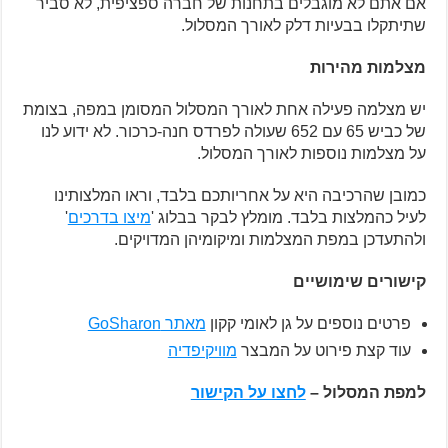
אם אתם לא מוגבלים בתחנות של חברה ספציפית, לא סביר
שתיתקלו בבעיות דלק לאורך המסלול.
מצלמות מהירות
יש מצלמה פעילה אחת לאורך המסלול המסומן במפה, בצומת
של כביש 65 עם 652 שעולה לפרדס חנה-כרכור. לא ידוע לנו
על מצלמות נוספות לאורך המסלול.
כמובן שהרכיבה היא על אחריותכם בלבד, וראו המלצותינו
לעיל כהמלצות בלבד. מומלץ לבקר בבלוג '
מיצו בדרכים
'
ולהתעדכן במפת המצלמות ומיקומיהן המדויקים.
קישורים שימושיים
פרטים נוספים על גן לאומי קקון
מאתר
GoSharon
עוד קצת פירוט על המבצר
מוויקיפדיה
למפת המסלול –
לחצו על הקישור