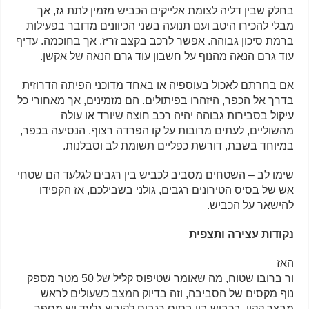
בחלק שבין דליה לצומת אלייקים הכביש מזמין לתת גז, אך
מבלי להכירו היטב ועם תנועה בשני הכיוונים מדובר בפעילות
ברמת סיכון גבוהה. אפשר לרכב בקצב זריז, אך בחוכמה. עדיף
עוד גרם הנאה מהנוף על חשבון עוד גרם הנאה של אקשן.
אם בחרתם לאכול בעוספיה או באחד מדוכני הפיתה הדרוזית
בדרך אל הכפר, היזהרו בפיתולים. הם מזמינים, אך מאחורי כל
עיקול בסבירות גבוהה יהיה רכב חוצה שיורד או עולה
מהשוליים, לעתים מרובות על קו הפרדה רצוף. הנסיעה בכפר,
במיוחד בשבת, דורשת כפליים תשומת לב וסבלנות.
שימו לב – השטחים מסביב לכביש בין רגבים לגלעד הם שטחי
אש של בסיס הטירונים רגבים, גולני בשבילכם, אז הקפידו
להישאר על הכביש.
נקודות עצירה ותצפית
האז
ור ברובו שטוח, מה שאומר שטיפוס קליל של 50 מטר מספק
נוף מקסים של הסביבה, וזה בדיוק המצב כשעולים לראש
מבצר קקון. בכביש בין בסיס רגבים לקיבוץ גלעד יש מספר