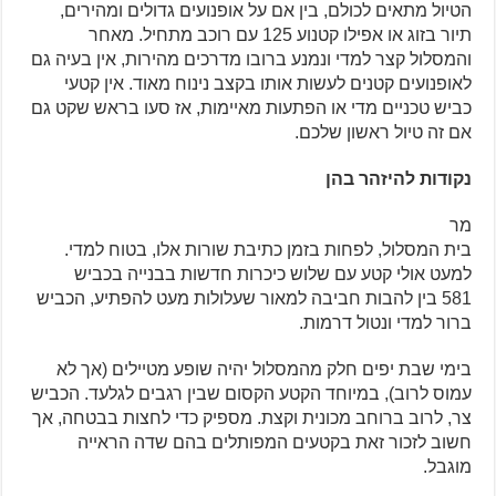
הטיול מתאים לכולם, בין אם על אופנועים גדולים ומהירים,
תיור בזוג או אפילו קטנוע 125 עם רוכב מתחיל. מאחר
והמסלול קצר למדי ונמנע ברובו מדרכים מהירות, אין בעיה גם
לאופנועים קטנים לעשות אותו בקצב נינוח מאוד. אין קטעי
כביש טכניים מדי או הפתעות מאיימות, אז סעו בראש שקט גם
אם זה טיול ראשון שלכם.
נקודות להיזהר בהן
מר
בית המסלול, לפחות בזמן כתיבת שורות אלו, בטוח למדי.
למעט אולי קטע עם שלוש כיכרות חדשות בבנייה בכביש
581
בין להבות חביבה למאור שעלולות מעט להפתיע, הכביש
ברור למדי ונטול דרמות.
בימי שבת יפים חלק מהמסלול יהיה שופע מטיילים (אך לא
עמוס לרוב), במיוחד הקטע הקסום שבין רגבים לגלעד. הכביש
צר, לרוב ברוחב מכונית וקצת. מספיק כדי לחצות בבטחה, אך
חשוב לזכור זאת בקטעים המפותלים בהם שדה הראייה
מוגבל.