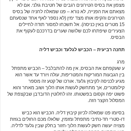
מצפון את בסיס הטירונים רגבים של חטיבת גולני. אם לא
מצאתם את הפנייה, לא נורא – פנו שמאלה לחניה של בסיס
הטירונים והקיפו אותו מצד ימין (לא נספר לאף אחד שנסעתם
15 מטרים באין כניסה). אל תשכחו למסור תודה לחיילים
הצעירים שיפתחו לכם שלושה שערים בדרככם לעקוף את
הבסיס.
תחנה רביעית – הכביש לגלעד וכביש דליה
מרג
ע שעקפתם את הבסיס, אין מה להתבלבל – הכביש מתפתל
בין הגבעות המוריקות והמטריפות, עולה ויורד עד אשר הוא
מגיע לכניסה לקיבוץ גלעד. אורכו של קטע זה מספר
קילומטרים, אך מתחשק לעשות אותו הלוך ושוב מאחר והוא
פשוט יפה וקסום בפשטותו. זהו לחלוטין הדובדבן שבקצפת של
המסלול הקצר הזה.
בסיומו פנו שמאלה לכיוון קיבוץ דליה. הכביש הוא כביש
דו-סטרי חד-נתיבי מתפתל ומזמין, שלאלו מכם החולים בגזזת
מצויה יעשה חשק לעשות הלוך-חזור בחלק שבין גלעד לדליה.