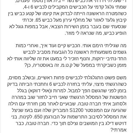
רי שעליתי וירדתי את כביש נשר – בית אורן מספר פעמים,
שמתי גלגל קדמי על הכבישים המקבילים לכביש 6 ו-4,
כשהמטרה הראשונה הייתה לבדוק את קיומו של קטע כביש בין
קיבוץ גלעד לאזור של מחלף עירון מעל כביש 65. זכרתי
שנסעתי שם בעבר בזמן השירות הצבאי, אבל במפות גוגל לא
הופיע כביש, מה שנראה לי מוזר.
מה שגיליתי הימם אותי. הכביש קיים ועוד איך, ואחרי כמות
גשמים משמעותית ראשונה כל הגבעות מסביב לכביש
החד-נתיבי ירוקות, והנוף הזכיר לי במעט את זה שליווה אותי לא
מזמן כשביקרתי במפעל של ק.ט.מ. זה באוסטריה, כן?
משם פשוט התגלגלתי לכבישים פחות ראשיים, ובשלב מסוים,
כשהרגשתי מיצוי, עליתי בחזרה לכביש 6 וחתכתי הביתה בדיוק
בזמן לפני שהגשם הפך למבול. למרות ו(אולי דווקא) בגלל
הפשטות של המסלול הרגשתי שאני חייב לחזור שוב במהרה
ולסחוב איתי חברה טובה. שבועיים לאחר מכן חזרתי עם הילה
שהגיעה עם המונסטר 1200
S
המבריק שלה ועם בועז שניצל
את המסלול לסיבוב התרשמות על הבורגמן 650. לקינוח, בני
דויטש דילג בין המושבים וצילם תוך כדי. חברה טובה, כבר
אמרתי?