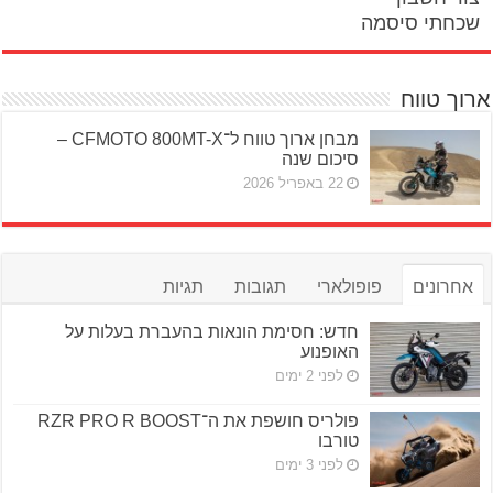
שכחתי סיסמה
ארוך טווח
מבחן ארוך טווח ל־CFMOTO 800MT-X –
סיכום שנה
22 באפריל 2026
אחרונים
פופולארי
תגובות
תגיות
חדש: חסימת הונאות בהעברת בעלות על
האופנוע
לפני 2 ימים
פולריס חושפת את ה־RZR PRO R BOOST
טורבו
לפני 3 ימים