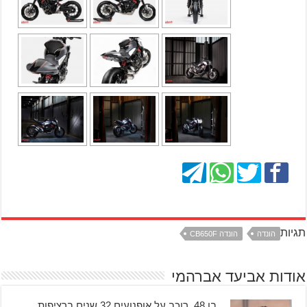
תגיות
הונדה
הונדה CB650F
אודות אביעד אברהמי
בן 48, רוכב על אופנועים 32 שנים ברציפות,