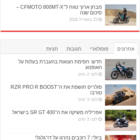
מבחן ארוך טווח ל־CFMOTO 800MT-X –
סיכום שנה
22 באפריל 2026
אחרונים
פופולארי
תגובות
תגיות
חדש: חסימת הונאות בהעברת בעלות על
האופנוע
לפני 2 ימים
פולריס חושפת את ה־RZR PRO R BOOST
טורבו
לפני 3 ימים
אפריליה משיקה את ה־SR GT 400 בישראל
לפני 3 ימים
ביולי: 7 רוכבים נהרגו על דו־גלגלי