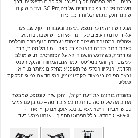
רבים – החל מפרונט הפוך ובשרני וקליפרים רדיאליים, דרך
מערכת פליטה כפולת דודים של SC Project, ועד חישוקים
שונים וחלקים כמו רגליות רוכב וכידון.
אבל השינוי המרכזי נמצא בעיצוב ובעבודת הגוף, שבוצעו
על-ידי סדנת העיצוב של הונדה-אירופה שיושבת ברומא,
איטליה. במסגרת העיצוב המחודש עבודת הגוף כולה הוחלפה
לאחת ברוח סדרת הנאו ספורט קפה – מינימליסטית, חדה
ומודרנית, כשהדגש הושם דווקא על הספורטיביות. שימו לב
לעיצוב הנקי והמינימליסטי, כמו הזנב המחודד והנקי, הפנס
הקדמי, והניקיון הכללי של האופנוע מחלקים מיותרים. הוא
נראה ספורטיבי מאוד, סקסי ומזמין, במיוחד עם צמיגי הסליקס
שעליו.
בהונדה בוחנים את דעת הקהל, וייתכן שזהו קונספט שמבשר
את בואה של גרסה סדרתית בעיצוב דומה – כמובן עם צמיגי
כביש ואביזרי רישוי מלאים. בכל אופן, אם כך ייראה ה-
CB650F החדש, כולל הפרונט ההפוך – אנחנו ממש בעד!