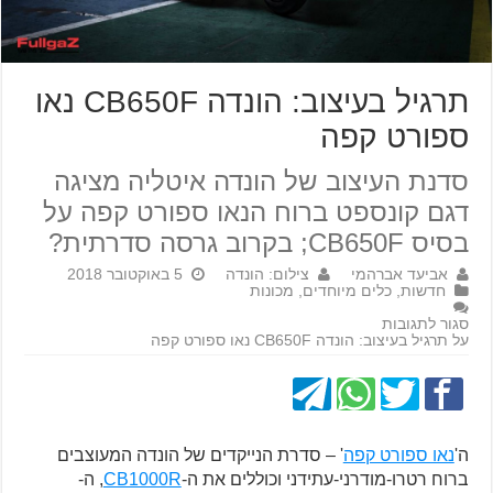
תרגיל בעיצוב: הונדה CB650F נאו
ספורט קפה
סדנת העיצוב של הונדה איטליה מציגה
דגם קונספט ברוח הנאו ספורט קפה על
בסיס CB650F; בקרוב גרסה סדרתית?
אביעד אברהמי
צילום: הונדה
5 באוקטובר 2018
חדשות
,
כלים מיוחדים
,
מכונות
סגור לתגובות
על תרגיל בעיצוב: הונדה CB650F נאו ספורט קפה
ה'
נאו ספורט קפה
' – סדרת הנייקדים של הונדה המעוצבים
ברוח רטרו-מודרני-עתידני וכוללים את ה-
CB1000R
, ה-