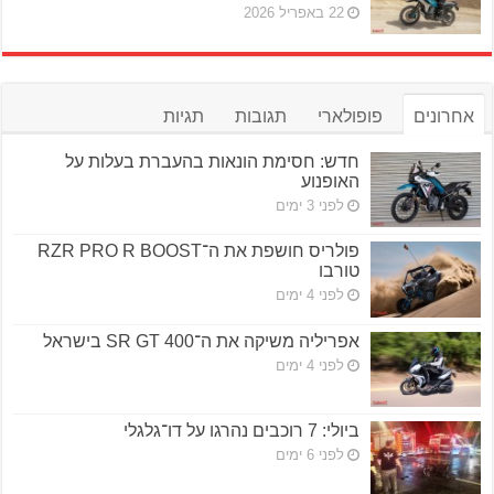
22 באפריל 2026
אחרונים
פופולארי
תגובות
תגיות
חדש: חסימת הונאות בהעברת בעלות על
האופנוע
לפני 3 ימים
פולריס חושפת את ה־RZR PRO R BOOST
טורבו
לפני 4 ימים
אפריליה משיקה את ה־SR GT 400 בישראל
לפני 4 ימים
ביולי: 7 רוכבים נהרגו על דו־גלגלי
לפני 6 ימים