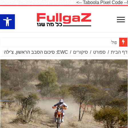
!-- Taboola Pixel Code -->
פתח סרגל
פולריס חושפת את ה־RZR PRO R
דף הבית
/
ספורט
/
סיקורים
/
EWC: סיכום הסבב הראשון, צ'ילה