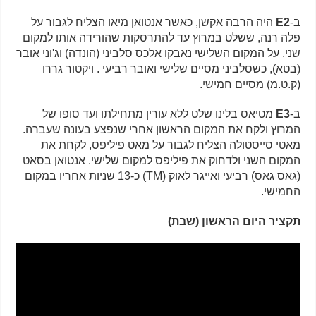
ב-
E2
היה הרבה אקשן, כאשר אנטואן מיאו הצליח לגבור על
פלה רנה, ששלט במרוץ עד להתרסקות שהורידה אותו למקום
שני. על המקום השלישי נאבקו אלכס סלביני (הונדה) וג'וני אובר
(בטא), כשסלביני מסיים שלישי ואובר רביעי . ויקטור גררו
(ק.ט.מ) מסיים חמישי.
ב-
E3
מטיאס בלינו שלט ללא עורין מתחילתו ועד סופו של
המרוץ ולקח את המקום הראשון אחרי שנפצע בעונה שעברה.
מאטי סייסטולה הצליח לגבור על מאט פיליפס, לקחת את
המקום השני ולדחוק את פיליפס למקום שלישי. אנטואן בסאט
(גאס גאס) רביעי ואייגר לאוק (TM) כ-13 שניות אחריו במקום
החמישי.
תקציר היום הראשון (שבת)