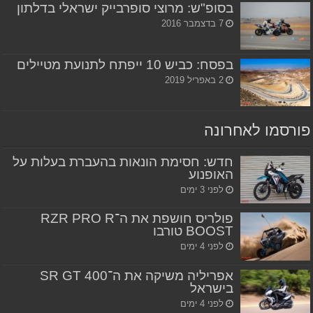
בסופ"ש: מרוצי סופרבייק ישראלי בדלתון
7 בדצמבר 2016
בפסח: כביש 10 ייפתח לתנועת מטיילים
2 באפריל 2019
פורסמו לאחרונה
חדש: חסימת הונאות בהעברת בעלות על
האופנוע
לפני 3 ימים
פולריס חושפת את ה־RZR PRO R
BOOST טורבו
לפני 4 ימים
אפריליה משיקה את ה־SR GT 400
בישראל
לפני 4 ימים