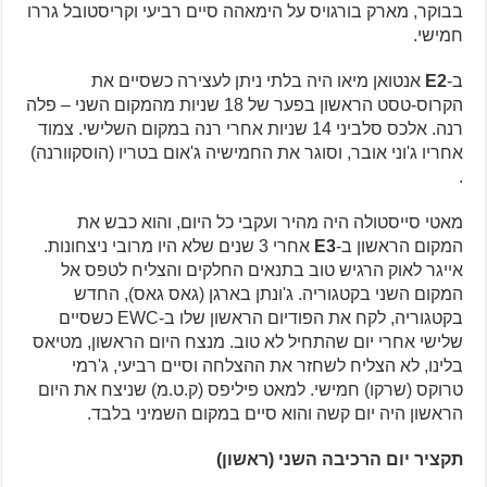
בבוקר, מארק בורגויס על הימאהה סיים רביעי וקריסטובל גררו
חמישי.
ב-
E2
אנטואן מיאו היה בלתי ניתן לעצירה כשסיים את
הקרוס-טסט הראשון בפער של 18 שניות מהמקום השני – פלה
רנה. אלכס סלביני 14 שניות אחרי רנה במקום השלישי. צמוד
אחריו ג'וני אובר, וסוגר את החמישיה ג'אום בטריו (הוסקוורנה)
.
מאטי סייסטולה היה מהיר ועקבי כל היום, והוא כבש את
המקום הראשון ב-
E3
אחרי 3 שנים שלא היו מרובי ניצחונות.
אייגר לאוק הרגיש טוב בתנאים החלקים והצליח לטפס אל
המקום השני בקטגוריה. ג'ונתן בארגן (גאס גאס), החדש
בקטגוריה, לקח את הפודיום הראשון שלו ב-EWC כשסיים
שלישי אחרי יום שהתחיל לא טוב. מנצח היום הראשון, מטיאס
בלינו, לא הצליח לשחזר את ההצלחה וסיים רביעי, ג'רמי
טרוקס (שרקו) חמישי. למאט פיליפס (ק.ט.מ) שניצח את היום
הראשון היה יום קשה והוא סיים במקום השמיני בלבד.
תקציר יום הרכיבה השני (ראשון)