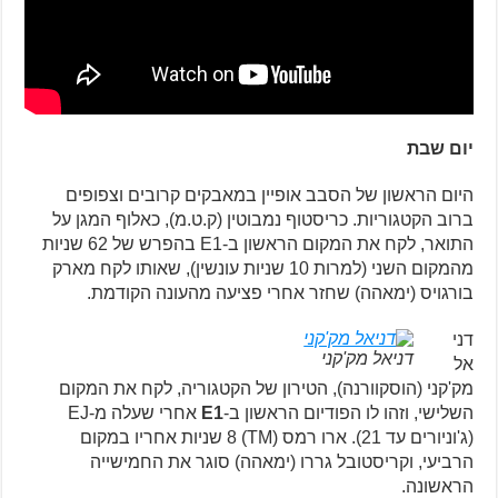
יום שבת
היום הראשון של הסבב אופיין במאבקים קרובים וצפופים
ברוב הקטגוריות. כריסטוף נמבוטין (ק.ט.מ), כאלוף המגן על
התואר, לקח את המקום הראשון ב-E1 בהפרש של 62 שניות
מהמקום השני (למרות 10 שניות עונשין), שאותו לקח מארק
בורגויס (ימאהה) שחזר אחרי פציעה מהעונה הקודמת.
דני
דניאל מק'קני
אל
מק'קני (הוסקוורנה), הטירון של הקטגוריה, לקח את המקום
השלישי, וזהו לו הפודיום הראשון ב-
E1
אחרי שעלה מ-EJ
(ג'וניורים עד 21). ארו רמס (TM) 8 שניות אחריו במקום
הרביעי, וקריסטובל גררו (ימאהה) סוגר את החמישייה
הראשונה.