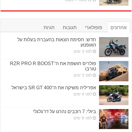
אחרונים
פופולארי
תגובות
תגיות
חדש: חסימת הונאות בהעברת בעלות על
האופנוע
לפני 3 ימים
פולריס חושפת את ה־RZR PRO R BOOST
טורבו
לפני 3 ימים
אפריליה משיקה את ה־SR GT 400 בישראל
לפני 4 ימים
ביולי: 7 רוכבים נהרגו על דו־גלגלי
לפני 6 ימים