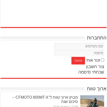
התחברות
זכור אותי
צור חשבון
שכחתי סיסמה
ארוך טווח
מבחן ארוך טווח ל־CFMOTO 800MT-X –
סיכום שנה
22 באפריל 2026