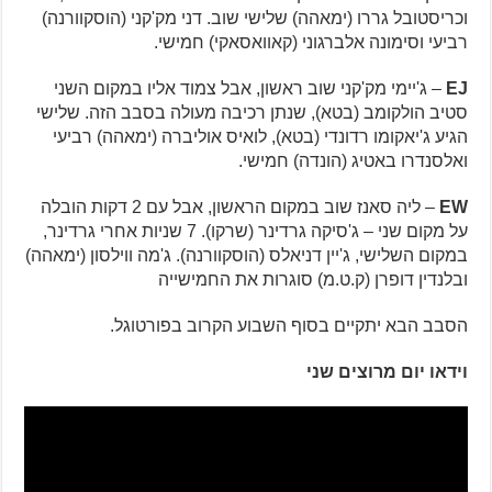
וכריסטובל גררו (ימאהה) שלישי שוב. דני מק'קני (הוסקוורנה)
רביעי וסימונה אלברגוני (קאוואסאקי) חמישי.
EJ
– ג'יימי מק'קני שוב ראשון, אבל צמוד אליו במקום השני
סטיב הולקומב (בטא), שנתן רכיבה מעולה בסבב הזה. שלישי
הגיע ג'יאקומו רדונדי (בטא), לואיס אוליברה (ימאהה) רביעי
ואלסנדרו באטיג (הונדה) חמישי.
EW
– ליה סאנז שוב במקום הראשון, אבל עם 2 דקות הובלה
על מקום שני – ג'סיקה גרדינר (שרקו). 7 שניות אחרי גרדינר,
במקום השלישי, ג'יין דניאלס (הוסקוורנה). ג'מה ווילסון (ימאהה)
ובלנדין דופרן (ק.ט.מ) סוגרות את החמישייה
הסבב הבא יתקיים בסוף השבוע הקרוב בפורטוגל.
וידאו יום מרוצים שני