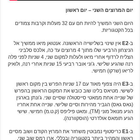
יום המרוצים השני – יום ראשון
היום השני המשיך להיות חם עם 32 מעלות וקרבות צמודים
בכל הקטגוריות.
ב-
E2
אין שינוי בשלישייה הראשונה. אנטואן מיאו ממשיך אל
הניצחון הרביעי שלו מתוך 4 מרוצים עד כה, אלכס סלביני
הצליח לרדוף אחרי מיאו ולעלות למקום שני, 4 שניות לפני פלה
רנה שהגיע שלישי. ג'וני אובר רביעי 15 שניות אחרי רנה, ולואיק
לריאו (שרקו) חמישי.
ב-
E3
היה צפוף מאוד עם 17 שניות הפרש בין מקום ראשון
לשישי. מטיאס בלינו שוב כובש את המקום הראשון בהפרש
של שנייה אחת ממאטי סייסטולה שסיים שני. ג'ונתן בארגין
(גאס גאס) הגביר מהירות וסיים שלישי. שנייה אחת אחריו
הגיע מנואל מוני (TM), ומאט פיליפס (ק.ט.מ) חמישי. שישי
הגיע תומאס אולדרטי (הוסקוורנה).
ב-
E1
כריסטוף נמבוטין משחזר את המרוץ הקודם ושוב מסיים
ראשון והמהיר ביותר בקטגוריה ובכללי. ארו רמס שוב שני,