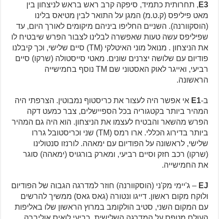
E3
, תחרותית כתמיד, סיפקה קרב ראש בראש לניצחון בין
מאט פיליפס (ק.ט.מ) המגן על התואר לבין מטיאס בלינו
(הוסקוורנה). השניים החליפו ביניהם מיקומים לאורך היום, עד
שפיליפס עשה טעות שאפשרה לבלינו לצבור הפרש שיבטיח לו
את הניצחון . מנואל מוני האיטלקי (TM) סיים שלישי, וכך קיבלנו
פודיום עם שלושה יצרנים שונים. מאטי סייסטולה (שרקו) סיים
רביעי, ואייגר לאוק האסטוני שם TM נוסף בחמישייה
הראשונה.
ב-
E1
אי אפשר היה לעצור את כריסטוף נמבוטין. הצרפתי היה
המהיר ביותר בקטגוריה בכל הספיישלים, צבר כמעט דקה
הפרש מהשאר והבטיח לעצמו את הניצחון. הוא היה גם המהיר
ביותר בדירוג הכללי. ארו רמס (TM) שני וכריסטובל גררו
שלישי, לראשונה על הפודיום עם ימאהה. לורנזו סנטולינו
(שרקו) רכב חזק וסיים רביעי, ומארק בורגויס (ימאהה) סוגר
את החמישייה.
EJ
– ג'יימי מק'ני (הוסקוורנה) חוזר למדרגה הגבוה של הפודיום
ולוקח מקום ראשון. דייגו ונטורה (גאס גאס) ממשיך להרשים
עם המקום השני, סטיב הולקומב במרוץ הראשון שלו באליפות
העולם מטפס על המדרגה השלישית. רביעי לואיס אוליברה