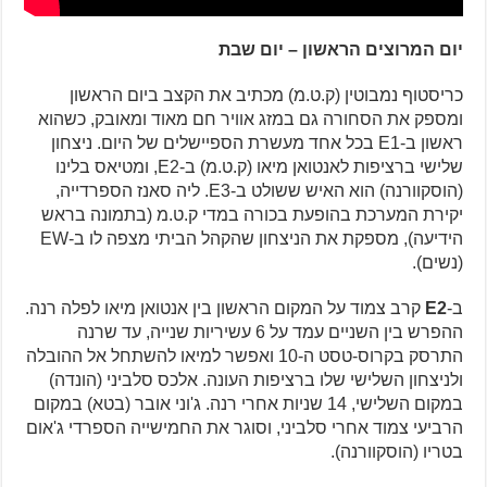
יום המרוצים הראשון – יום שבת
כריסטוף נמבוטין (ק.ט.מ) מכתיב את הקצב ביום הראשון
ומספק את הסחורה גם במזג אוויר חם מאוד ומאובק, כשהוא
ראשון ב-E1 בכל אחד מעשרת הספיישלים של היום. ניצחון
שלישי ברציפות לאנטואן מיאו (ק.ט.מ) ב-E2, ומטיאס בלינו
(הוסקוורנה) הוא האיש ששולט ב-E3. ליה סאנז הספרדייה,
יקירת המערכת בהופעת בכורה במדי ק.ט.מ (בתמונה בראש
הידיעה), מספקת את הניצחון שהקהל הביתי מצפה לו ב-EW
(נשים).
ב-
E2
קרב צמוד על המקום הראשון בין אנטואן מיאו לפלה רנה.
ההפרש בין השניים עמד על 6 עשיריות שנייה, עד שרנה
התרסק בקרוס-טסט ה-10 ואפשר למיאו להשתחל אל ההובלה
ולניצחון השלישי שלו ברציפות העונה. אלכס סלביני (הונדה)
במקום השלישי, 14 שניות אחרי רנה. ג'וני אובר (בטא) במקום
הרביעי צמוד אחרי סלביני, וסוגר את החמישייה הספרדי ג'אום
בטריו (הוסקוורנה).