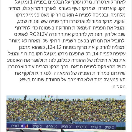
לאחר קוארטררו. מרקז עוקף על הבלמים בפנייה 1 ומגן על
הקו. קוארטררו, שמרקז נשף בעורפו לאורך המרוץ כולו, מחזיר
מלחמה, ובכניסה לפנייה 4 הוא בוחר קו מעט פנימי למרקז
ועוקף. מרקז צמוד לקוארטררו דרך פנייה שש ופנייה שבע,
ומנצל את הפנייה השמאלית ההדוקה בשמונה כדי להידחף
שוב אל הקו הפנימי, להדביק את ההונדה RC213V לאפקס
ולהוביל את המרוץ בפעם השנייה. הרוקי של ימאהה לא מוותר
ומצליח להדביק את מרקז בפניות 12 ו-13, כשהוא מתכנן
עקיפה לפנייה 14, רק שהפעם מרקז מגן על הקו בחירוף ומנצל
את מלוא היכולת של ההונדה לבלום, לפנות ולשגר את האופנוע
כטיל מהאפקס לפנייה הבאה. בכך מרקז מכריח את קוארטררו,
שיתרונו במהירות הפנייה של הימאהה, לסגור גז ולזקוף את
האופנוע על מנת שלא להימרח על ההונדה שחונה בשיא
הפנייה.