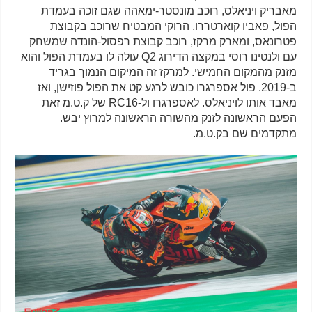
מאבריק ויניאלס, רוכב מונסטר-ימאהה שגם זוכה בעמדת
הפול, פאביו קוארטררו, הרוקי המבטיח שרוכב בקבוצת
פטרונאס, ומארק מרקז, רוכב קבוצת רפסול-הונדה שמשחק
עם ולנטינו רוסי במקצה הדירוג Q2 עולה לו בעמדת הפול והוא
מזנק מהמקום החמישי. למרקז זה המיקום הנמוך בגריד
ב-2019. פול אספרגרו כובש לרגע קט את הפול פוזישן, ואז
מאבד אותו לויניאלס. לאספרגרו ול-RC16 של ק.ט.מ זאת
הפעם הראשונה לזנק מהשורה הראשונה למרוץ יבש.
מתקדמים שם בק.ט.מ.