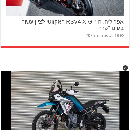
אפריליה: ה־RSV4 X-GP האקזוטי לציון עשור
בגרנד־פרי
16 בספטמבר 2025