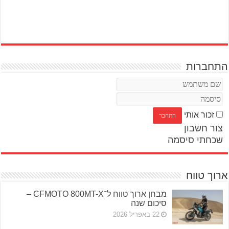
התחברות
זכור אותי
צור חשבון
שכחתי סיסמה
ארוך טווח
מבחן ארוך טווח ל־CFMOTO 800MT-X –
סיכום שנה
22 באפריל 2026