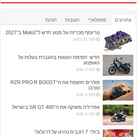
אחרונים
פופולארי
תגובות
תגיות
טריומף מכריזה על מנוע חדש ל־Moto2 ב־2027
לפני 31 דקות
חדש: חסימת הונאות בהעברת בעלות על
האופנוע
לפני 3 ימים
פולריס חושפת את ה־RZR PRO R BOOST
טורבו
לפני 4 ימים
אפריליה משיקה את ה־SR GT 400 בישראל
לפני 4 ימים
ביולי: 7 רוכבים נהרגו על דו־גלגלי