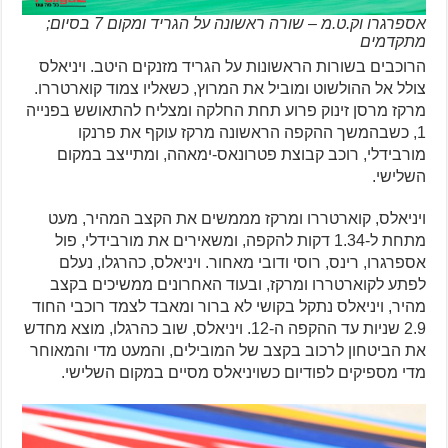
אספרגרו וק.ט.מ – שורה ראשונה על הגריד ומקום 7 בסיום;
מתקדמים
הרוכבים בשורות הראשונות על הגריד מזנקים היטב. ויניאלס
צולל אל ההולשוט ומוביל את המרוץ, כשאליו צמוד קוארטררו.
מרקז מרסן זינוק פרוע תחת החלקה ומצליח להתאושש בפנייה
1, כשבהמשך ההקפה הראשונה מרקז עוקף את פרנקו
מורבידלי, רוכב קבוצת פטרונאס-ימאהה, ומתייצב במקום
השלישי.
ויניאלס, קוארטררו ומרקז מממשים את הקצב המהיר, מעט
מתחת ל-1.34 דקות להקפה, ומשאירים את מורבידלי, פול
אספרגרו, רינס, רוסי ודובי מאחור. ויניאלס, כהרגלו, נעלם
לפתע לקוארטררו ומרקז, ובעוד האחרונים ממשיכים בקצב
מהיר, ויניאלס נתקל בקושי לא ברור ומאבד לצמד רוכבי החוד
2.9 שניות עד ההקפה ה-12. ויניאלס, שוב כהרגלו, מוצא מחדש
את הביטחון לרכוב בקצב של המובילים, והמעט מדי והמאוחר
מדי מספיקים לפודיום כשויניאלס מסיים במקום השלישי.