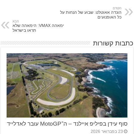
הקודם
הונדה אאוטלט: שבוע של הנחות על
כל האופנועים
הבא
ימאהה VMAX: הימאהה שלא
תראו בישראל
כתבות קשורות
סוף עידן בפיליפ איילנד – ה־MotoGP עובר לאדלייד
23 בפברואר 2026