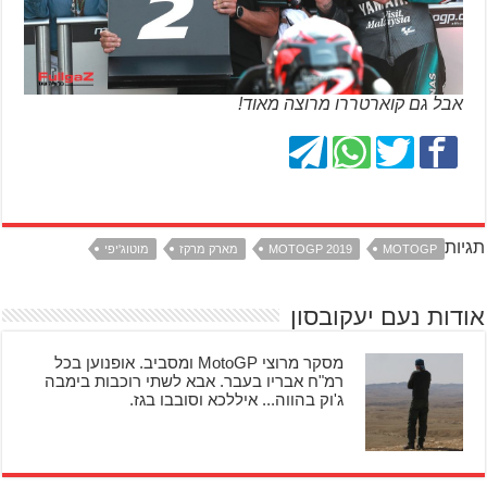
אבל גם קוארטררו מרוצה מאוד!
תגיות
MOTOGP
MOTOGP 2019
מארק מרקז
מוטוג'יפי
אודות נעם יעקובסון
מסקר מרוצי MotoGP ומסביב. אופנוען בכל
רמ"ח אבריו בעבר. אבא לשתי רוכבות בימבה
ג'וק בהווה... איללכא וסובבו בגז.