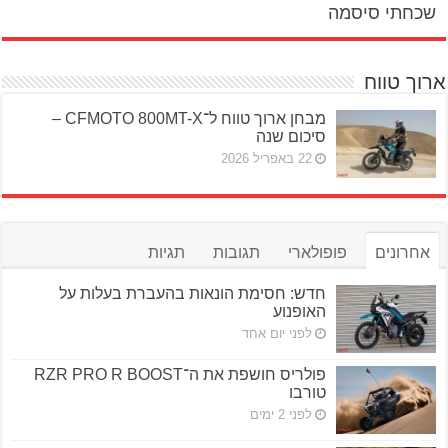
שכחתי סיסמה
ארוך טווח
מבחן ארוך טווח ל־CFMOTO 800MT-X –
סיכום שנה
22 באפריל 2026
אחרונים
פופולארי
תגובות
תגיות
חדש: חסימת הונאות בהעברת בעלות על
האופנוע
לפני יום אחד
פולריס חושפת את ה־RZR PRO R BOOST
טורבו
לפני 2 ימים