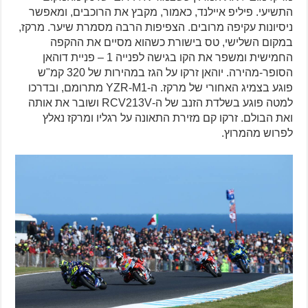
התשיעי. פיליפ איילנד, כאמור, מקבץ את הרוכבים, ומאפשר
ניסיונות עקיפה מרובים. הצפיפות הרבה מסמרת שיער. מרקז,
במקום השלישי, טס בישורת כשהוא מסיים את ההקפה
החמישית ומשפר את הקו בגישה לפנייה 1 – פניית דוהאן
הסופר-מהירה. יוהאן זרקו על הגז במהירות של 320 קמ"ש
פוגע בצמיג האחורי של מרקז. ה-YZR-M1 מתרומם, ובדרכו
למטה פוגע בשלדת הזנב של ה-RCV213V ושובר את אותה
ואת הבולם. זרקו קם מזירת התאונה על רגליו ומרקז נאלץ
לפרוש מהמרוץ.