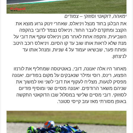
ימאהה, דוקאטי וסוזוקי – צמודים
את הבלגן בחוד מנצל ויניאלס, שאחרי זינוק גרוע מוצא את
הקצב ומתקדם לעבר החוד. ויניאלס נצמד לדובי בהקפה
השביעית, והקפה אחת לאחר מכן ויניאלס עוקף את דובי על
מנת שלא לראות אותו שוב עד קו הסיום. ויניאלס רוכב היטב
ופותח פער, שבשיאו יעמוד על 4 שניות, ומנהל אותו עד
לניצחון.
מאחור היו אלה יאנונה, דובי, באוטיטסה שמחליף את לורנזו
הפצוע, רינס, רוסי ומילר שנאבקים על מקום בפודיום. יאנונה
מפסיק לטעות, מצליח לעקוף את דובי לשני ואז למשוך את
שניהם משאר הרודפים. יאנונה מסיים שני ומוסיף פודיום
לסוזוקי. דובי מסיים שלישי במסלול שבו הדוקאטי התקשה
באופן מסורתי מאז עזב קייסי סטונר.