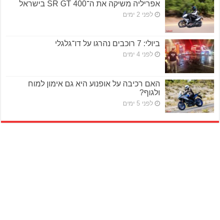
אפריליה משיקה את ה־SR GT 400 בישראל
לפני 2 ימים
ביולי: 7 רוכבים נהרגו על דו־גלגלי
לפני 4 ימים
האם רכיבה על אופנוע היא גם אימון למוח
ולגוף?
לפני 5 ימים