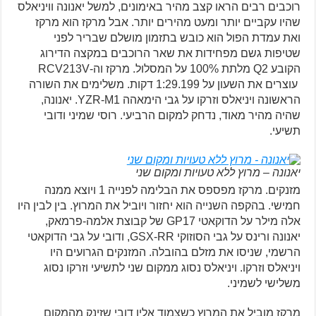
רוכבים רבים הראו קצב מהיר באימונים, למשל יאנונה וויניאלס
שהיו עקביים יותר ומעט מהירים יותר. אבל מרקז הוא מרקז
ואת עמדת הפול הוא כובש בתזמון מושלם שבריר לפני
שטיפות גשם מפחידות את שאר הרוכבים במקצה הדירוג
הקובע Q2 מלתת 100% על המסלול. מרקז וה-RCV213V
עוצרים את השעון על 1:29.199 דקות. משלימים את השורה
הראשונה ויניאלס וזרקו על גבי הימאהה YZR-M1. יאנונה,
שהיה מהיר מאוד, נדחק למקום הרביעי. רוסי שמיני ודובי
תשיעי.
יאנונה – מרוץ ללא טעויות ומקום שני
מזנקים. מרקז מפספס את הבלימה לפנייה 1 ויוצא ממנה
חמישי. בהקפה השנייה הוא יחזור ויוביל את המרוץ. בין לבין היו
אלה מילר על הדוקאטי GP17 של קבוצת אלמה-פרמאק,
יאנונה ורינס על גבי הסוזוקי GSX-RR, ודובי על גבי הדוקאטי
הרשמי, שניסו את מזלם בהובלה. המזנקים הגרועים היו
ויניאלס וזרקו. ויניאלס נסוג ממקום שני לתשיעי וזרקו נסוג
משלישי לשמיני.
מרקז מוביל את המרוץ כשצמוד אליו דובי שזינק מהמקום