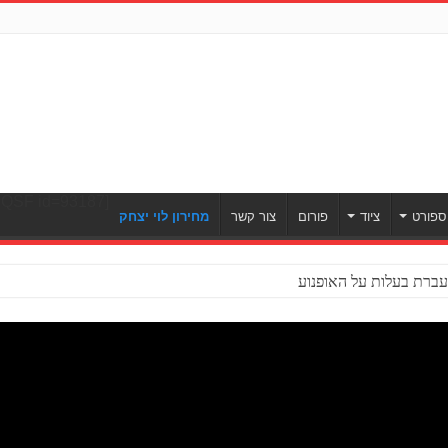
[ULWPQSF id=93187]
ספורט
ציוד
פורום
צור קשר
מחירון לוי יצחק
ברת בעלות על האופנוע