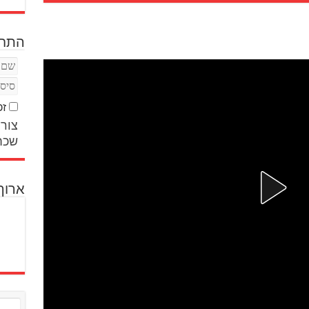
התחב
זכ
צור 
שכח
ארוך