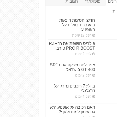
ונים
פופולארי
תגובות
ות
חדש: חסימת הונאות
בהעברת בעלות על
האופנוע
לפני 19 שעות
פולריס חושפת את ה־RZR
PRO R BOOST טורבו
לפני 2 ימים
אפריליה משיקה את ה־SR
GT 400 בישראל
לפני 2 ימים
ביולי: 7 רוכבים נהרגו על
דו־גלגלי
לפני 4 ימים
האם רכיבה על אופנוע היא
גם אימון למוח ולגוף?