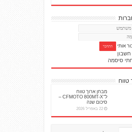
רות
ור אותי
חשבון
תי סיסמה
 טווח
מבחן ארוך טווח
ל־CFMOTO 800MT-X –
סיכום שנה
22 באפריל 2026