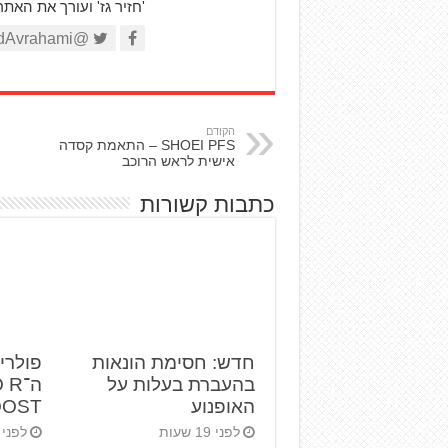
'חזיר גז' ועורך את האת
@AviadAvrahami
הקודם
SHOEI PFS – התאמת קסדה
אישית לראש הרוכב
כתבות קשורות
חדש: חסימת הונאות
פולרי
בהעברת בעלות על
ה־R
האופנוע
BOOST ט
לפני 19 שעות
לפני 2 ימים