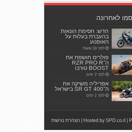
סמו לאחרונה
חדש: חסימת הונאות
בהעברת בעלות על
האופנוע
לפני 19 שעות
פולריס חושפת את
ה־RZR PRO R
BOOST טורבו
לפני 2 ימים
אפריליה משיקה את
ה־SR GT 400 בישראל
לפני 2 ימים
P
|
Hosted by SPD.co.il
|
הצהרת נגישות