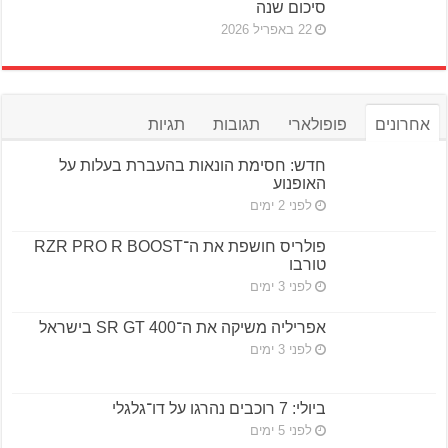
סיכום שנה
22 באפריל 2026
אחרונים
פופולארי
תגובות
תגיות
חדש: חסימת הונאות בהעברת בעלות על
האופנוע
לפני 2 ימים
פולריס חושפת את ה־RZR PRO R BOOST
טורבו
לפני 3 ימים
אפריליה משיקה את ה־SR GT 400 בישראל
לפני 3 ימים
ביולי: 7 רוכבים נהרגו על דו־גלגלי
לפני 5 ימים