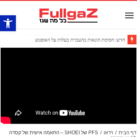
פתח סרגל
חדש: חסימת הונאות בהעברת בעלות על האופנוע
דף הבית
/
וידאו
/
PFS של SHOEI – התאמה אישית של קסדה