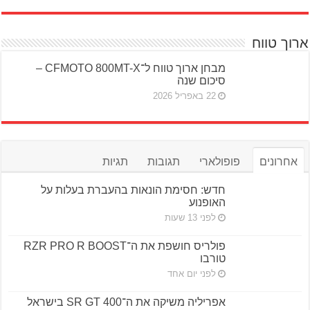
ארוך טווח
מבחן ארוך טווח ל־CFMOTO 800MT-X –
סיכום שנה
22 באפריל 2026
אחרונים
פופולארי
תגובות
תגיות
חדש: חסימת הונאות בהעברת בעלות על
האופנוע
לפני 13 שעות
פולריס חושפת את ה־RZR PRO R BOOST
טורבו
לפני יום אחד
אפריליה משיקה את ה־SR GT 400 בישראל