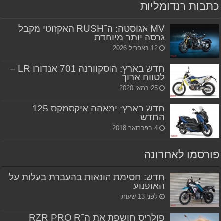
כתבות רנדומליות
MV אגוסטה: ה־RUSH האקזוטי מקבל
גרסה יותר מיוחדת
12 באפריל 2026
חדש בארץ: הוסקוורנה 701 אנדורו LR –
לטווח ארוך
25 במאי 2020
חדש בארץ: ימאהה איקסמקס 125
החדש
4 בפברואר 2018
פורסמו לאחרונה
חדש: חסימת הונאות בהעברת בעלות על
האופנוע
לפני 13 שעות
פולריס חושפת את ה־RZR PRO R