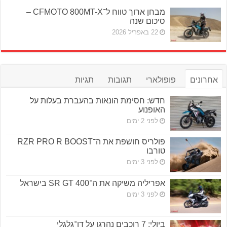
מבחן ארוך טווח ל־CFMOTO 800MT-X –
סיכום שנה
22 באפריל 2026
אחרונים
פופולארי
תגובות
תגיות
חדש: חסימת הונאות בהעברת בעלות על
האופנוע
לפני 2 ימים
פולריס חושפת את ה־RZR PRO R BOOST
טורבו
לפני 3 ימים
אפריליה משיקה את ה־SR GT 400 בישראל
לפני 3 ימים
ביולי: 7 רוכבים נהרגו על דו־גלגלי