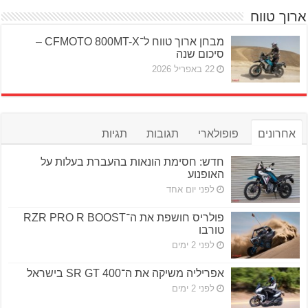
ארוך טווח
מבחן ארוך טווח ל־CFMOTO 800MT-X –
סיכום שנה
22 באפריל 2026
אחרונים
פופולארי
תגובות
תגיות
חדש: חסימת הונאות בהעברת בעלות על
האופנוע
לפני יום אחד
פולריס חושפת את ה־RZR PRO R BOOST
טורבו
לפני 2 ימים
אפריליה משיקה את ה־SR GT 400 בישראל
לפני 2 ימים