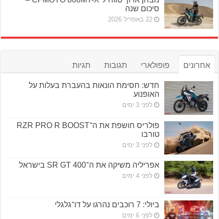
סיכום שנה
22 באפריל 2026
אחרונים
פופולארי
תגובות
תגיות
חדש: חסימת הונאות בהעברת בעלות על
האופנוע
לפני 3 ימים
פולריס חושפת את ה־RZR PRO R BOOST
טורבו
לפני 3 ימים
אפריליה משיקה את ה־SR GT 400 בישראל
לפני 4 ימים
ביולי: 7 רוכבים נהרגו על דו־גלגלי
לפני 6 ימים