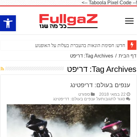
!-- Taboola Pixel Code -->
פתח סרגל
חדש: חסימת הונאות בהעברת בעלות על האופנוע
דף הבית
/
Tag Archives: דריפט
Tag Archives:
דריפט
ענפים בעולם: דריפטינג
22 במאי 2018
ספורט
סגור לתגובות
על ענפים בעולם: דריפטינג