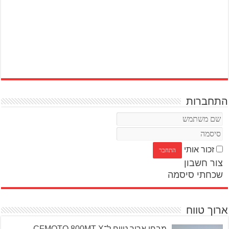
התחברות
זכור אותי
צור חשבון
שכחתי סיסמה
ארוך טווח
מבחן ארוך טווח ל־CFMOTO 800MT-X –