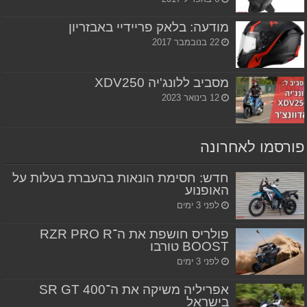
מודעה: בלאק פריידיי באבזריון
22 בנובמבר 2017
מסביב ללונג'יה XDV250
12 בינואר 2023
פורסמו לאחרונה
חדש: חסימת הונאות בהעברת בעלות על
האופנוע
לפני 3 ימים
פולריס חושפת את ה־RZR PRO R
BOOST טורבו
לפני 3 ימים
אפריליה משיקה את ה־SR GT 400
בישראל