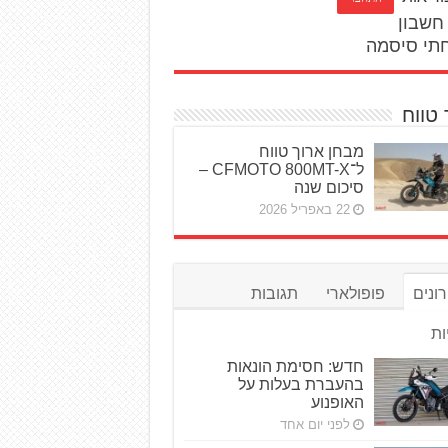
חשבון
תי סיסמה
 טווח
מבחן ארוך טווח
ל־CFMOTO 800MT-X –
סיכום שנה
22 באפריל 2026
ונים
פופולארי
תגובות
ות
חדש: חסימת הונאות
בהעברת בעלות על
האופנוע
לפני יום אחד