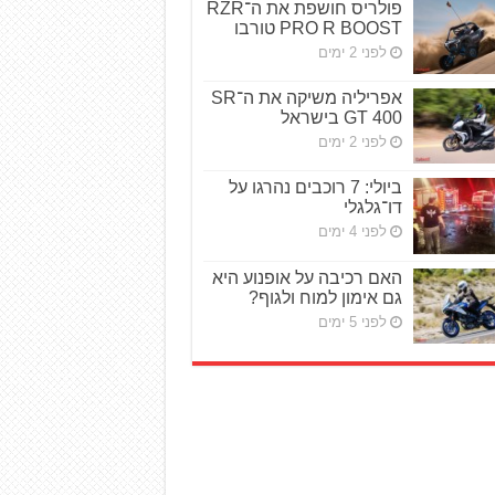
פולריס חושפת את ה־RZR
PRO R BOOST טורבו
לפני 2 ימים
אפריליה משיקה את ה־SR
GT 400 בישראל
לפני 2 ימים
ביולי: 7 רוכבים נהרגו על
דו־גלגלי
לפני 4 ימים
האם רכיבה על אופנוע היא
גם אימון למוח ולגוף?
לפני 5 ימים