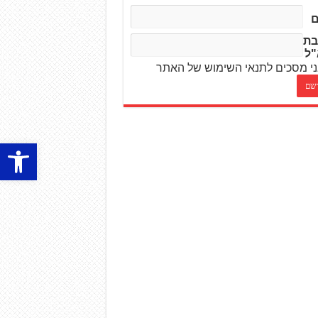
בת
"ל
י מסכים לתנאי השימוש של האתר
פתח סרגל