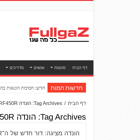
דף הבית
מכונות
אנשים
מדריכים
חדש: חסימת הונאות בהע
חדשות חמות
דף הבית
/
Tag Archives: הונדה CRF450R
Tag Archives:
הונדה CRF450R
הונדה מציגה: דור חדש של ה־CRF450R