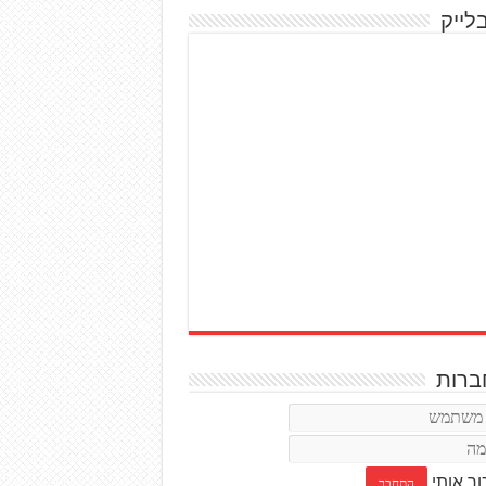
לייק
רות
ור אותי