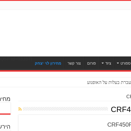
[ULWPQSF id=93187]
ספורט
ציוד
פורום
צור קשר
מחירון לוי יצחק
ברת בעלות על האופנוע
מחיר
הירש