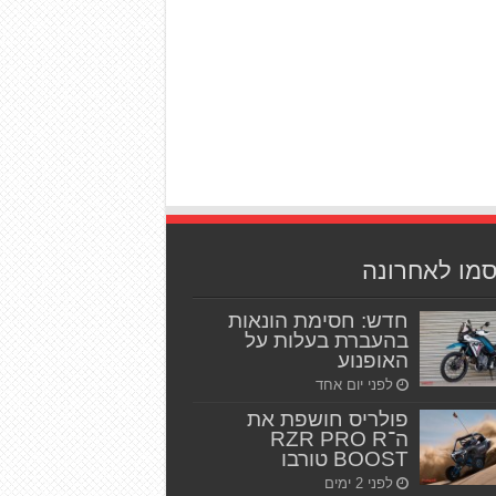
סמו לאחרונה
חדש: חסימת הונאות
בהעברת בעלות על
האופנוע
לפני יום אחד
פולריס חושפת את
ה־RZR PRO R
BOOST טורבו
לפני 2 ימים