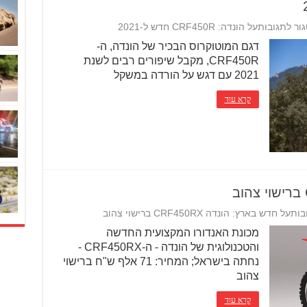
גור לתגובות
על הונדה: CRF450R חדש ל-2021
דגם המוטוקרוס הבכיר של הונדה, ה-
CRF450R, מקבל שיפורים רבים לשנת
2021 עם דגש על הורדה במשקל
קרא עוד
בות
על חדש בארץ: הונדה CRF450RX ברישוי צהוב
מכונת האנדורו המקצועית החדשה
והטכנולוגית של הונדה - ה-CRF450RX -
נחתה בישראל; המחיר: 71 אלף ש"ח ברישוי
צהוב
קרא עוד