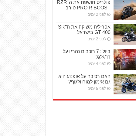
פולריס חושפת את ה־RZR
PRO R BOOST טורבו
לפני 2 ימים
אפריליה משיקה את ה־SR
GT 400 בישראל
לפני 2 ימים
ביולי: 7 רוכבים נהרגו על
דו־גלגלי
לפני 4 ימים
האם רכיבה על אופנוע היא
גם אימון למוח ולגוף?
לפני 5 ימים