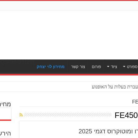
[ULWPQSF id=93187]
ספורט
ציוד
פורום
צור קשר
מחירון לוי יצחק
ברת בעלות על האופנוע
מחיר
וטוקרוס דגמי 2025
הירש