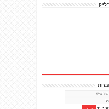
לייק
רות
ור אותי