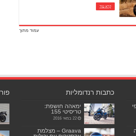
קרא עוד
עמוד מתוך
כתבות רנדומליות
פור
יפי
ימאהה חושפת:
טריסיטי 155
22 במאי 2016
Graava – מצלמת