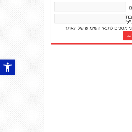
בת
"ל
י מסכים לתנאי השימוש של האתר
פתח סרגל