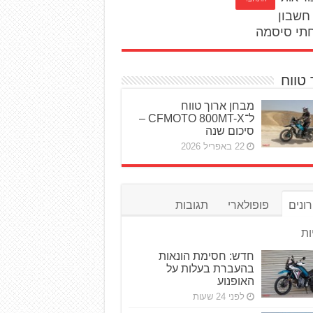
חשבון
תי סיסמה
 טווח
מבחן ארוך טווח
ל־CFMOTO 800MT-X –
סיכום שנה
22 באפריל 2026
ונים
פופולארי
תגובות
ות
חדש: חסימת הונאות
בהעברת בעלות על
האופנוע
לפני 24 שעות