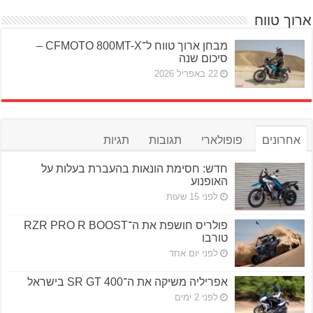
ארוך טווח
מבחן ארוך טווח ל־CFMOTO 800MT-X –
סיכום שנה
22 באפריל 2026
אחרונים
פופולארי
תגובות
תגיות
חדש: חסימת הונאות בהעברת בעלות על
האופנוע
לפני 15 שעות
פולריס חושפת את ה־RZR PRO R BOOST
טורבו
לפני יום אחד
אפריליה משיקה את ה־SR GT 400 בישראל
לפני 2 ימים