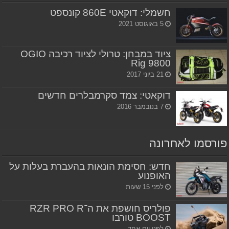
חשמלי: דוקאטי 860E קונספט
5 באוגוסט 2021
ציוד במבחן: טרולי לציוד רכיבה OGIO
Rig 9800
21 ביוני 2017
דוקאטי: צמד סקרמבלרים חדשים
7 בנובמבר 2016
פורסמו לאחרונה
חדש: חסימת הונאות בהעברת בעלות על
האופנוע
לפני 15 שעות
פולריס חושפת את ה־RZR PRO R
BOOST טורבו
לפני יום אחד