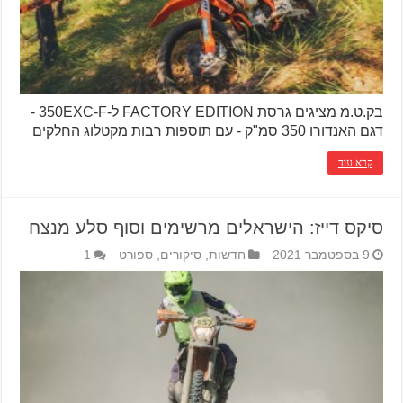
בק.ט.מ מציגים גרסת FACTORY EDITION ל-350EXC-F -
דגם האנדורו 350 סמ"ק - עם תוספות רבות מקטלוג החלקים
קרא עוד
סיקס דייז: הישראלים מרשימים וסוף סלע מנצח
9 בספטמבר 2021
חדשות
,
סיקורים
,
ספורט
1