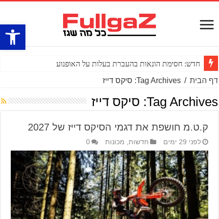
פתח סרגל
חדש: חסימת הונאות בהעברת בעלות על האופנוע
דף הבית
/
Tag Archives: סיקס דייז
Tag Archives:
סיקס דייז
ק.ט.מ חושפת את דגמי הסיקס דייז של 2027
לפני 29 ימים
חדשות
,
מכונות
0