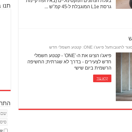
בעלת הנתונים המקסימליים (באירופה קיימת
תנו ב
גרסת L1e המוגבלת ל-45 קמ"ש ...
גור לתגובות
על פיאג'ו ONE: קטנוע חשמלי חדש
פיאג'ו הציגו את ה-'ONE' - קטנוע חשמלי
חדש לצעירים - בדרך לא שגרתית; החשיפה
הרשמית ביום שישי
קרא עוד
התחב
זכ