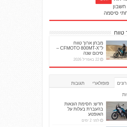
חשבון
תי סיסמה
 טווח
מבחן ארוך טווח
ל־CFMOTO 800MT-X –
סיכום שנה
22 באפריל 2026
ונים
פופולארי
תגובות
ות
חדש: חסימת הונאות
בהעברת בעלות על
האופנוע
לפני 2 ימים