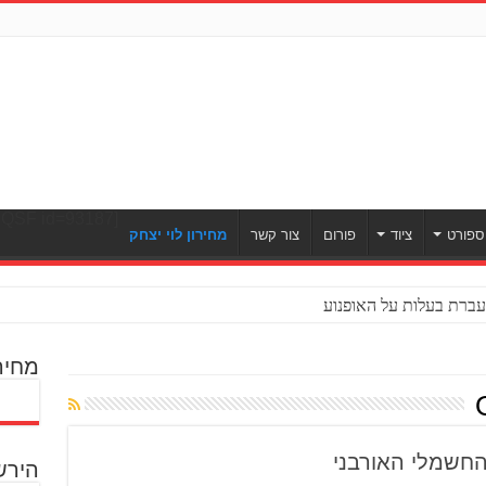
[ULWPQSF id=93187]
ספורט
ציוד
פורום
צור קשר
מחירון לוי יצחק
ברת בעלות על האופנוע
מחיר
הירש