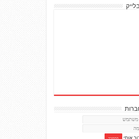
לייק
רות
ור אותי