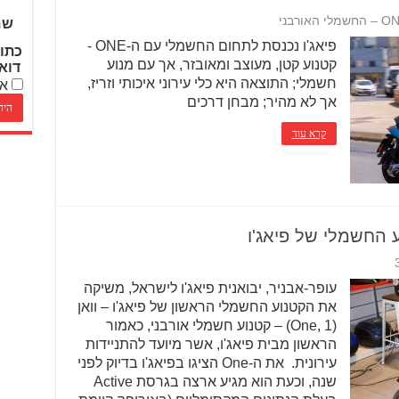
שם
פיאג'ו נכנסת לתחום החשמלי עם ה-ONE -
כתו
קטנוע קטן, מעוצב ומאובזר, אך עם מנוע
דוא
חשמלי; התוצאה היא כלי עירוני איכותי וזריז,
אנ
אך לא מהיר; מבחן דרכים
קרא עוד
 החשמלי של פיאג'ו
עופר-אבניר, יבואנית פיאג'ו לישראל, משיקה
את הקטנוע החשמלי הראשון של פיאג'ו – וואן
(One, 1) – קטנוע חשמלי אורבני, כאמור
הראשון מבית פיאג'ו, אשר מיועד להתניידות
עירונית. את ה-One הציגו בפיאג'ו בדיוק לפני
שנה, וכעת הוא מגיע ארצה בגרסת Active