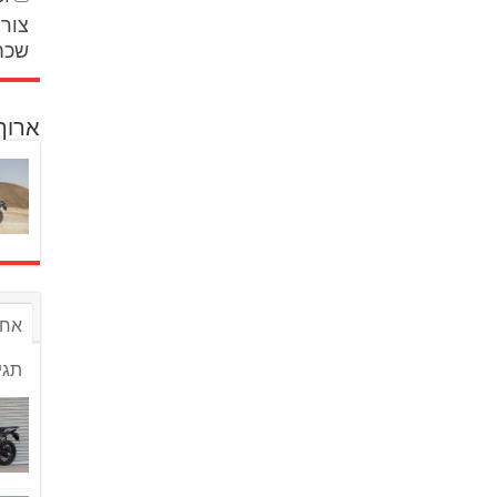
צור 
שכח
ארוך
אחר
תגי