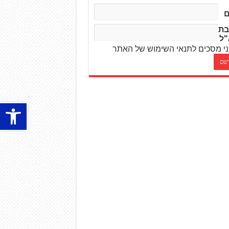
בת
"ל
י מסכים לתנאי השימוש של האתר
פתח סרגל