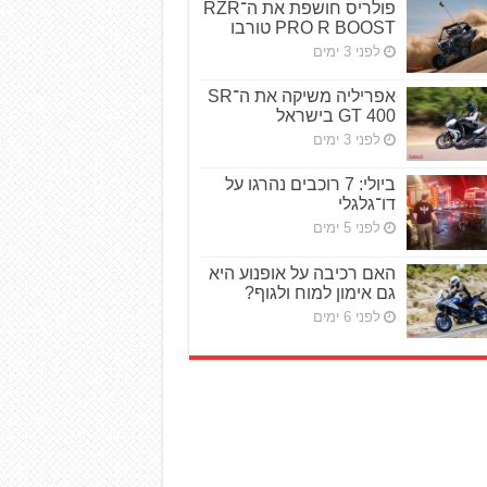
פולריס חושפת את ה־RZR
PRO R BOOST טורבו
לפני 3 ימים
אפריליה משיקה את ה־SR
GT 400 בישראל
לפני 3 ימים
ביולי: 7 רוכבים נהרגו על
דו־גלגלי
לפני 5 ימים
האם רכיבה על אופנוע היא
גם אימון למוח ולגוף?
לפני 6 ימים