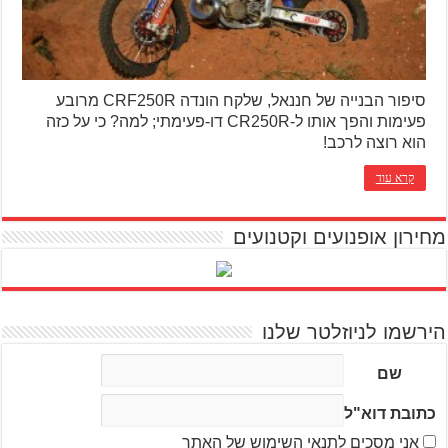
סיפור הבנייה של חננאל, שלקח הונדה CRF250R מרובע
פעימות והפך אותו ל-CR250R דו-פעימתי; למה? כי על כזה
הוא רוצה לרכב!
קרא עוד
מחירון אופנועים וקטנועים
הירשמו לניוזלטר שלנו
שם
כתובת דוא"ל
אני מסכים לתנאי השימוש של האתר