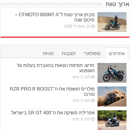
ארוך טווח
מבחן ארוך טווח ל־CFMOTO 800MT-X –
סיכום שנה
22 באפריל 2026
אחרונים
פופולארי
תגובות
תגיות
חדש: חסימת הונאות בהעברת בעלות על
האופנוע
לפני 2 ימים
פולריס חושפת את ה־RZR PRO R BOOST
טורבו
לפני 3 ימים
אפריליה משיקה את ה־SR GT 400 בישראל
לפני 3 ימים