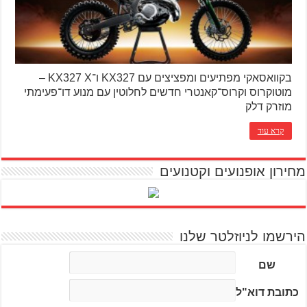
בקוואסאקי מפתיעים ומפציצים עם KX327 ו־KX327 X –
מוטוקרוס וקרוס־קאנטרי חדשים לחלוטין עם מנוע דו־פעימתי
מוזרק דלק
קרא עוד
מחירון אופנועים וקטנועים
הירשמו לניוזלטר שלנו
שם
כתובת דוא"ל