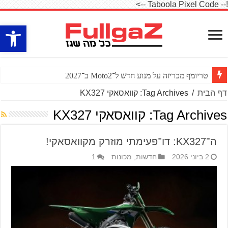
!-- Taboola Pixel Code -->
פתח סרגל
טריומף מכריזה על מנוע חדש ל־Moto2 ב־2027
דף הבית
/
Tag Archives: קוואסאקי KX327
Tag Archives:
קוואסאקי KX327
ה־KX327: דו־פעימתי מוזרק מקוואסאקי!
2 ביוני 2026
חדשות
,
מכונות
1