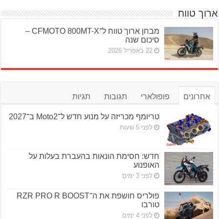
ארוך טווח
מבחן ארוך טווח ל־CFMOTO 800MT-X –
סיכום שנה
22 באפריל 2026
אחרונים
פופולארי
תגובות
תגיות
טריומף מכריזה על מנוע חדש ל־Moto2 ב־2027
לפני 5 שעות
חדש: חסימת הונאות בהעברת בעלות על
האופנוע
לפני 3 ימים
פולריס חושפת את ה־RZR PRO R BOOST
טורבו
לפני 4 ימים