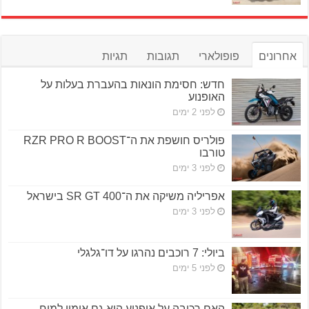
אחרונים
פופולארי
תגובות
תגיות
חדש: חסימת הונאות בהעברת בעלות על
האופנוע
לפני 2 ימים
פולריס חושפת את ה־RZR PRO R BOOST
טורבו
לפני 3 ימים
אפריליה משיקה את ה־SR GT 400 בישראל
לפני 3 ימים
ביולי: 7 רוכבים נהרגו על דו־גלגלי
לפני 5 ימים
האם רכיבה על אופנוע היא גם אימון למוח