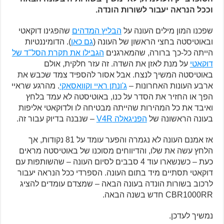
וככל הנראה יעבור לשורות הונדה.
שפכנו המון מילים העונה על
הבליץ המדהים
שהפגינו דוקאטי
ובאוטיסטה בחצי הראשון של העונה (
גם כאן
). הדומיננטיות
הייתה כל-כך ברורה, שהמארגנים
הגבילו את תקרת הסל"ד של
דוקאטי
על מנת לאזן את השדה. זה עזר חלקית, אולם
באוטיסטה המשיך לנצח. אבל אסור להספיד צמד שכבש את
ארבע העונות האחרונות –
ג'ונתן ראיי וקוואסאקי
. מהרגע שראיי
הפך או החזיר את הסדר על כנו, באוטיסטה לא עמד בלחץ
ואיבד את כל המהירות שהייתה מבטיחה לו ולדוקאטי אליפות
בעונה הראשונה של
הפניגאלה V4R
– שנבנה בדיוק עבור זה.
אז אמנם העונה לא נגמרה והפער עומד על 81 נקודות, אך
הלחץ עשה את שלו, והדיווחים מסוכנו של באוטיסטה מראים
כעת – כשנשארו עוד 4 סבבים לסיום העונה – שהשותפות עם
דוקאטי תסתיים מיד בתום העונה. הספרדי ככל הנראה יעבור
לרכוב בשורות הונדה בעונה הבאה – שמצדם עומדים להציג
CBR1000RR חדש בשנה הבאה.
נמשיך לעדכן.