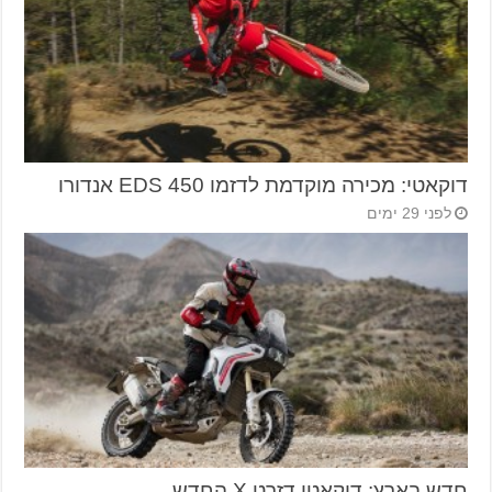
דוקאטי: מכירה מוקדמת לדזמו 450 EDS אנדורו
לפני 29 ימים
חדש בארץ: דוקאטי דזרט X החדש