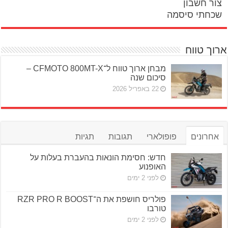
צור חשבון
שכחתי סיסמה
ארוך טווח
מבחן ארוך טווח ל־CFMOTO 800MT-X –
סיכום שנה
22 באפריל 2026
אחרונים
פופולארי
תגובות
תגיות
חדש: חסימת הונאות בהעברת בעלות על
האופנוע
לפני 2 ימים
פולריס חושפת את ה־RZR PRO R BOOST
טורבו
לפני 2 ימים