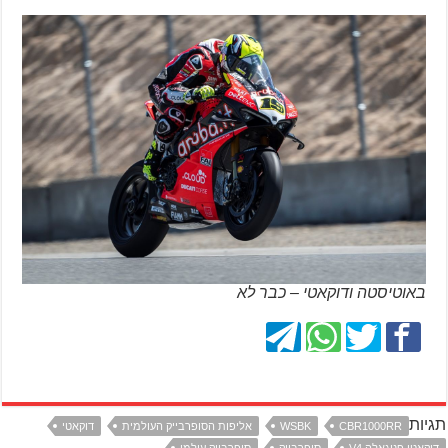
באוטיסטה ודוקאטי – כבר לא
תגיות
CBR1000RR
WSBK
אליפות הסופרבייק העולמית
דוקאטי
דוקאטי פניגאלה V4
סופרבייק
סופרבייק עולמי