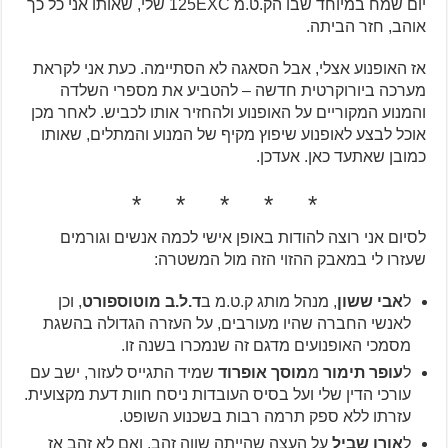
יום שמח במיוחד שבו הק.ט.מ 125EXC שלי, שאותו אני כל כך
אוהב, חזר הביתה.
אז האופנוע אצלי, אבל הסאגה לא הסתיימה. כעת אני לקראת
מערכה ביורוקרטית חדשה – להטביע את מספרי השלדה
והמנוע המקוריים על האופנוע ולהחזיר אותו לכביש. לאחר מכן
אוכל לבצע לאופנוע שיפוץ מקיף של המנוע והמתלים, שאותו
כמובן שאתעד כאן. אעדכן.
* * * * *
לסיום אני רוצה להודות באופן אישי לכמה אנשים וגורמים
שעזרו לי במאבק ההזוי הזה מול המשטרה:
ל
אבי ששון
, מנהל מותג ק.ט.מ ב
ד.ל.ב מוטוספורט
, וכן
לאנשי החברה שהיו מעורבים, על העזרה הגדולה בהשגת
מסמכי האופנועים מדגם זה שנמכרו בשנה זו.
ל
עופר תימור
מ
מוסך אופרוד
שמיד התגייס לעזור, ישב עם
עורכי הדין שלי ועל בסיס העובדות ניסח חוות דעת מקצועית.
עזרתו ללא ספק תרמה רבות בשכנוע השופט.
ל
אורן שביל
על העצה שהייתה שווה זהב, ואם לא זהב אז