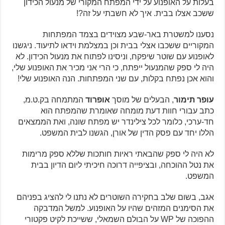
בעלות על האופנוע על ידי המפתח המקורי של מנעול הכידון
ששכב אצלו בבית. איך לא חשבתי על זה?!
נסענו למשטרת באר-שבע מצוידים בצמד המפתחות
המקוריים ששכבו אצלי בבית וכן במצלמת וידאו לתיעוד. ניגשנו
לאופנוע עם שוטר שיפקח, וניסינו לפתוח את מנעול הכידון. לא
היה לי ספק שהמנעול ייפתח, כי הרי אני מכיר את האופנוע שלי,
והוא אכן נפתח בקלות, עם שני המפתחות. הנה האופנוע שלי!
עופר תימור
, הבעלים של מוסך
אופרוד
המתמחה בק.ט.מ,
כתב עבורי חוות דעת מומחה שאומרת שהמפתח הוא
חד-ערכי, כלומר לכל צילינדר יש מפתח שונה, ואת הממצאים
הללו יחד עם פסק הדין של אורן, הגשנו לבית המשפט.
לא היה לי ספק שהבאתי ראיות חותכות שללא ספק מרימות
את נטל ההוכחה, ובציפייה דרוכה חיכיתי ליום הדיון בבית
המשפט.
אגב, בשום שלב בחקירה השוטרים לא נתנו לי להציג בפניהם
את הסימנים המזהים שהיו על האופנוע. למשל המדבקה
ההפוכה של WP על הבולם השמאלי, ששייכת לקיט פקטורי