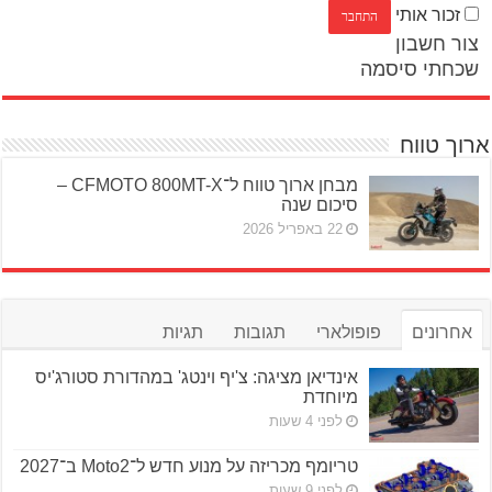
זכור אותי
צור חשבון
שכחתי סיסמה
ארוך טווח
מבחן ארוך טווח ל־CFMOTO 800MT-X –
סיכום שנה
22 באפריל 2026
אחרונים
פופולארי
תגובות
תגיות
אינדיאן מציגה: צ'יף וינטג' במהדורת סטורג'יס
מיוחדת
לפני 4 שעות
טריומף מכריזה על מנוע חדש ל־Moto2 ב־2027
לפני 9 שעות