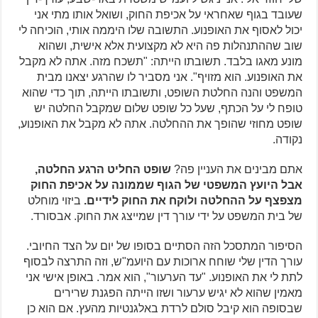
שעובד בגוף שאחראי על אכיפת החוק, ושואל אותו מתי אני
יכול לאסוף את האופנוע. התשובה שלו היממה אותי, הוכיחה לי
שוב שההתנהלות פה היא לא מקצועית אלא אישית, ושהוא
מונע מאגו בלבד. תשובתו הייתה: "תשכח מזה. אתה לא מקבל
את האופנוע. הוא מזויף". אני מסביר לו שהרגע יצאנו מבית
המשפט והנה החלטת השופט, ותשובתו הייתה, תוך כדי שהוא
טופח לי על הכתף, שעל כל שופט שלום שמקבל החלטה יש
שופט מחוזי שהופך את ההחלטה. אתה לא מקבל את האופנוע,
נקודה.
אתם מבינים את העניין פה?
שופט החליט הרגע החלטה,
אבל היועץ המשפטי של הגוף שממונה על אכיפת החוק
מצפצף על ההחלטה ולוקח את החוק לידיים.
ביזוי מוחלט
של בית המשפט על ידי עורך דין שמייצג את החוק. אבסורד.
הסיפור המתסכל הזה הסתיים בסופו של יום על הצד החיובי.
עורך הדין שלי שוחח ארוכות עם היועמ"ש, וזה התרצה לבסוף
לתת לי את האופנוע. "עד הערעור", הוא אמר. באופן אישי אני
מאמין שהוא לא יגיש ערעור ושזו הייתה הפגנת שרירים
שבסופה הוא קיבל סולם לרדת באלגנטיות מהעץ. אם הוא כן