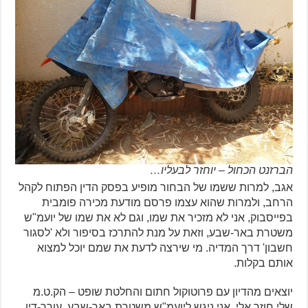
הברזנט הכחול – יוחזר לבעליו…
אגב, למרות ששמו של הבחור מופיע בפסק הדין הפתוח לקהל
הרחב, ולמרות שהוא עצמו פרסם מודעת מכירה פומבית
בפייסבוק, אני לא מזכיר את שמו, וגם לא את שמו של יועמ"ש
משטרת באר-שבע, וזאת על מנת להתרכז בסיפור ולא 'לסגור
חשבון' דרך המדיה. מי שירצה לדעת את שמם יוכל למצוא
אותם בקלות.
יוצאים מהדיון עם פרוטוקול חתום והחלטת שופט – הק.ט.מ
שלי חוזר אלי. אני ניגש ליועמ"ש משטרת באר-שבע, עורך-דין