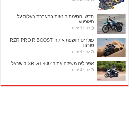
חדש: חסימת הונאות בהעברת בעלות על
האופנוע
לפני 3 ימים
פולריס חושפת את ה־RZR PRO R BOOST
טורבו
לפני 4 ימים
אפריליה משיקה את ה־SR GT 400 בישראל
לפני 4 ימים