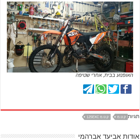
האופנוע בבית, אחרי שטיפה
תגיות
ק.ט.מ
ק.ט.מ 125EXC
אודות אביעד אברהמי