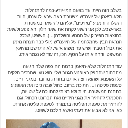
בשלב הזה הייתי עד בפעם המי-יודע-כמה להתנהלות
הלא-תיאמן של יועמ"ש משטרת באר-שבע. לטענתו, היות
והשלדה והמנוע "מזויפים", עליהם להישאר במשטרת
באר-שבע. לכן אני רשאי לקחת את שאר חלקי האופנוע ולשאת
בהוצאות הפירוק של המנוע והשלדה(…). השופט, שככל
הנראה הבין שהמלחמה של היועמ"ש מולי כבר חצתה מזמן
את גבול הסביר ושיש פה משהו אישי, לא התרשם מהיועץ
המשפטי ודחה אותו על הסף. חכו, זה עוד לא נגמר איתו.
עוד התנהלות שלא-תיאמן ברמת החוצפה שלה הגיעה
מהבחור שהחזיק באופנוע הגנוב שלי. הוא טען שהרכיב חלקים
על האופנוע ושהוא רוצה אותם בחזרה. מדובר במגני ידיים,
סעפת פליטה ו… חתיכת ברזנט כחול שבה כיסו את האופנוע
בתחנת המשטרה. היות ולא רציתי להתווכח על שטויות,
הסכמתי להחזיר את מגני הידיים ואת הברזנט הכחול, וגם
להחזיר את סעפת הפליטה בתמורה לסעפת פליטה אחרת.
כאן אני לא אביע את דעתי ואשאיר לכם לשפוט.