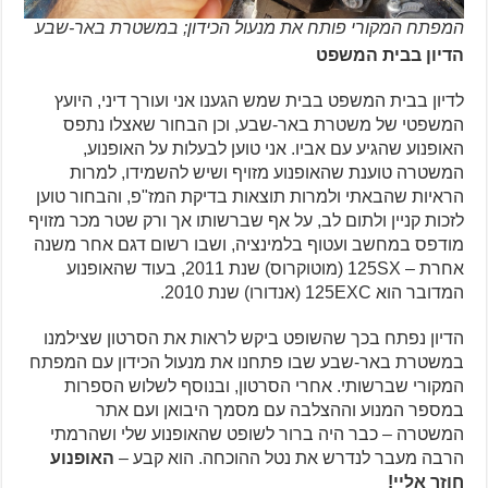
המפתח המקורי פותח את מנעול הכידון; במשטרת באר-שבע
הדיון בבית המשפט
לדיון בבית המשפט בבית שמש הגענו אני ועורך דיני, היועץ
המשפטי של משטרת באר-שבע, וכן הבחור שאצלו נתפס
האופנוע שהגיע עם אביו. אני טוען לבעלות על האופנוע,
המשטרה טוענת שהאופנוע מזויף ושיש להשמידו, למרות
הראיות שהבאתי ולמרות תוצאות בדיקת המז"פ, והבחור טוען
לזכות קניין ולתום לב, על אף שברשותו אך ורק שטר מכר מזויף
מודפס במחשב ועטוף בלמינציה, ושבו רשום דגם אחר משנה
אחרת – 125SX (מוטוקרוס) שנת 2011, בעוד שהאופנוע
המדובר הוא 125EXC (אנדורו) שנת 2010.
הדיון נפתח בכך שהשופט ביקש לראות את הסרטון שצילמנו
במשטרת באר-שבע שבו פתחנו את מנעול הכידון עם המפתח
המקורי שברשותי. אחרי הסרטון, ובנוסף לשלוש הספרות
במספר המנוע וההצלבה עם מסמך היבואן ועם אתר
המשטרה – כבר היה ברור לשופט שהאופנוע שלי ושהרמתי
הרבה מעבר לנדרש את נטל ההוכחה. הוא קבע –
האופנוע
חוזר אליי!