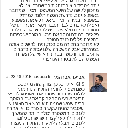
בכיר במשרד גדול שיכול לייצג אותו בחינם.
יותר מטריד היא התנהגות המשטרה ואני לא
מתכוון לגישה של היועץ המשפטי. מכיוון שמדובר
באופנוע גנוב, נדרשת הגשת תלונה למחזיק
באופנוע, ובמידה ויוכיח כי אכן רכש את האופנוע
(אפילו לא בתום לב), יתכבד ויסגיר את זהותו של
המוכר. במידה ולא עשה, יש להגיש נגדו קובלנה
פלילית. במידה ומסר את פרטי המוכר יש לפתוח
בחקירה פלילית כנגד המוכר.
לא מדובר בחקירה מסובכת, וניתן להשלים אותה
במהירות, אבל המשטרה שלנו עסוקה בדברים
גדולים יותר ורכושו ובטחונו האישי של האזרח
הפשוט הם לא בסדר העדיפות.
אביעד אברהמי
5 בנובמבר 2015 at 23:46
GilS, אתה כל כך צודק שזה מתסכל.
כשנחשפתי לחומר החקירה נדהמתי
לגלות שהבחור שמכר את האופנוע לכבאי
הבאר-שבעי מסר לחוקר את שם המוסך
בבית שמש שממנו הוא רכש את האופנוע
ושסביר להניח שקשור בצורה כזו או אחרת
לגנבים. המשטרה יכולה הייתה להמשיך
לחקור ולהגיע לקצה השרשרת, כלומר
לגנבים, אבל זה לא קרה. החקירה נעצרה
בשלב הזה. אם היו ממשיכים לחקור והיו