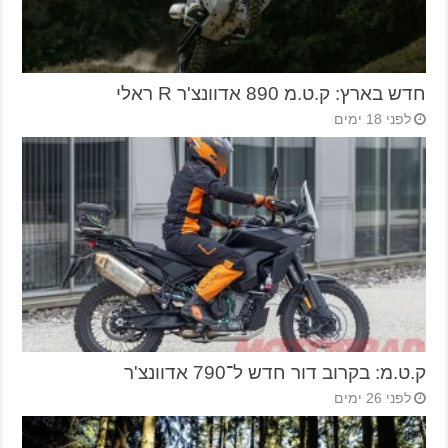
חדש בארץ: ק.ט.מ 890 אדוונצ'ר R ראלי
לפני 18 ימים
ק.ט.מ: בקרוב דור חדש ל־790 אדוונצ'ר
לפני 26 ימים