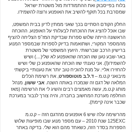
בלוח בפייסבוק ואת ההתמודדות מול משטרת ישראל
שמסרבת בכל תוקף להשיב את האופנוע ורוצה להשמידו.
החלק הקודם הסתיים בכך שאני ממתין לדיון בבית המשפט,
שבו אוכל להציג את ההוכחות לבעלותי על האופנוע. ההוכחה
הראשונה הייתה שלוש ספרות שבדיקת המז"פ הצליחה להציף
מהמספר המקורי, ושתואמות בדיוק לספרות שבמספר המנוע
ברישיון הרכב שברשותי. היועץ המשפטי של משטרת
באר-שבע טען שזו הוכחה שהאופנוע לא שלי(…) ושיש
להשמידו(!). אני טענתי שזו הוכחה שהאופנוע כן שלי ושיש
להחזירו אליי. על מנת להוכיח טוב יותר את טענותיי ביקשתי
מיבואני ק.ט.מ –
ד.ל.ב מוטוספורט
, את רשימת הכלים
המלאה של דגם זה שנמכרו באותה השנה.
אבי ששון
, מנהל
מותג ק.ט.מ, עשה מאמצים רבים והשיג לי את הרשימה (מאז
הוחלפה מערכת המחשוב בחברה, והיה צורך לנבור במערכת
שכבר אינה קיימת).
מהרשימה עלה שיש 6 אופנועים מהדגם הזה – ק.ט.מ
125EXC שנת 2010 – עם מספר מנוע שבו מופיעות שלוש
הספרות בסדר הזה, כשאחד מהם הוא שלי. בדיקה באתר