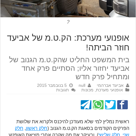
?
אופנועי מערכת: הק.ט.מ של אביעד
חוזר הביתה!
בית המשפט החליט שהק.ט.מ הגנוב של
אביעד יחזור אליו; הסתיים פרק אחד
ומתחיל פרק חדש
אביעד אברהמי
null
5 בנובמבר 2015
אופנועי מערכת
,
מכונות
תגובות
ראשית נמליץ למי שלא מעודכן להיכנס ולקרוא את שלושת
הפרקים הקודמים בסאגת הק.ט.מ הגנוב (
חלק ראשון
,
חלק
שני
,
חלק שלישי
), ובעיקר את מה שקרה אחרי מציאת האופנוע