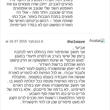
מגיעים לגנבים, ייתכן שהיו מוצאים גם את
האופנוע השני שלי שנגנב או אופנועים
אחרים שנגנבו, ויותר מזה – אולי היו
פוגעים במכת הגנבות באזור. אבל כמו
שאתה אומר – רכושו וביטחונו האישי של
האזרח הפשוט הם לא בסדר העדיפויות.
the1wave
6 בנובמבר 2015 at 16:37
אביעד ,
אני חושב שהסיפור הזה בהחלט ראוי לכתבה
ביומן של שישי בערב או לסרט תיעודי בסגנון
"מגש הכסף" או שיטת השקשוקה או הדון קישוט
ההוא שנלחם ברשות השידור .
זה לא ייאמן שהמשטרה במקום לעזור לאזרח
ולעבוד עבורו , או לכל הפחות לא להפריע לאזרח
שעשה את העבודה בעצמו במקומה , מתנכלת
אליו ברמה האישית ומנסה ככל יכולתה לפגוע בו .
אני חושב שהמשטרה ואותו יועץ בפרט ראויים
לשיימינג , לא ברמה של פייסבוק , אלא ברמה של
פריים טיים כמו חדשות סוף השבוע .
סיפור החלמאות \ רשעות הזה מכניס לכיס הקטן
לא מעט סיפורים שכן זכו להד תיקשורתי .