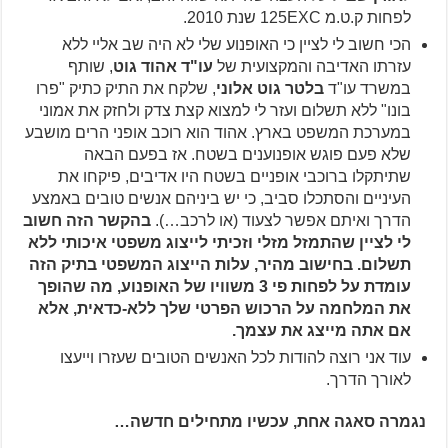
לפחות ק.ט.מ 125EXC שנת 2010.
הכי חשוב לי לציין כי האופנוע שלי לא היה שב אליי ללא
עזרתו האדיבה והמקצועית של
עו"ד אהוד גוט
, שותף
במשרד עו"ד
בלטר גוט אלוני
, שלקח את התיק כתיק "פרו
בונו" ללא תשלום ועזר לי למצוא קצת צדק ולחזק את אמוני
במערכת המשפט בארץ. אהוד הוא רוכב אופני הרים מושבע
שלא פעם פוגש אופנוענים בשטח. אז בפעם הבאה
שתיתקלו ברוכבי אופניים בשטח היו אדיבים, פיקחו את
העיניים והסתכלו סביב, כי יש ביניהם אנשים טובים באמצע
הדרך ואיתם אפשר לצעוד (או לרכב…).
בהקשר הזה חשוב
לי לציין שהתמזל מזלי וזכיתי לייצוג משפטי איכותי ללא
תשלום. בחישוב מהיר, עלות הייצוג המשפטי בתיק הזה
עומדת על לפחות פי 3 משוויו של האופנוע, מה שהופך
את המלחמה על הרכוש הפרטי שלך ללא-כדאית, אלא
אם אתה מייצג את עצמך.
עוד אני רוצה להודות לכל האנשים הטובים שעזרו וייעצו
לאורך הדרך.
נגמרה סאגה אחת, עכשיו מתחילים חדשה…