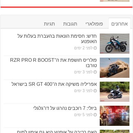
אחרונים
פופולארי
תגובות
תגיות
חדש: חסימת הונאות בהעברת בעלות על
האופנוע
לפני 2 ימים
פולריס חושפת את ה־RZR PRO R BOOST
טורבו
לפני 3 ימים
אפריליה משיקה את ה־SR GT 400 בישראל
לפני 3 ימים
ביולי: 7 רוכבים נהרגו על דו־גלגלי
לפני 5 ימים
האם רכיבה על אופנוע היא גם אימון למוח