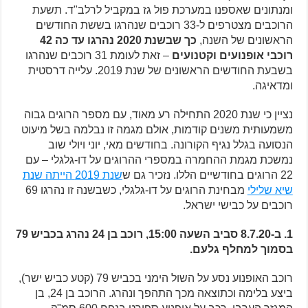
ומנתונים שאספנו במערכת פול גז במקביל לרלב"ד. תשעת
הרוכבים מצטרפים ל-33 רוכבים שנהרגו בששת החודשים
הראשונים של השנה,
כך שבשנת 2020 נהרגו עד כה 42
רוכבי אופנועים וקטנועים
– זאת לעומת 31 רוכבים שנהרגו
בשבעת החודשים הראשונים של שנת 2019. עלייה דרסטית
ומדאיגה.
נציין כי שנת 2020 התחילה רע מאוד, עם מספר הרוגים גבוה
משמעותית משנים קודמות, אולם מגמה זו נבלמה בשל מיעוט
הנסועה בגלל נגיף הקורונה. בחודשים מאי, יוני ויולי שוב
נמשכת מגמת ההחמרה במספרי ההרוגים על דו-גלגלי – עם
22 הרוגים בחודשיים הללו. נזכיר גם ש
שנת 2019 הייתה שנת
שיא שלילי
מבחינת הרוגים על דו-גלגלי, כשבשנה זו נהרגו 69
רוכבים על כבישי ישראל.
1. ב-8.7.20 סביב השעה 15:00, רוכב בן 24 נהרג בכביש 79
בסמוך למחלף גלעם.
רוכב האופנוע נסע על השול הימני בכביש 79 (קטע כביש ישר),
ביצע בלימה וכתוצאה מכך התהפך ונהרג. הרוכב בן 24, בן