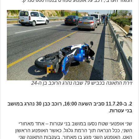
המגזר הערבי, רכב על אופנוע ספורט בנפח 600 סמ"ק.
זירת התאונה בכביש 79 שבה נהרג הרוכב בן ה-24
2. ב-11.7.20 סביב השעה 16:00, רוכב כבן 30 נהרג במושב
בני עטרות.
שני אופנועי שטח נסעו במושב בני עטרות – אחד מאחורי
השני, ככל הנראה תוך הרמת גלגל. כאשר האופנוע הראשון
האט, האופנוע השני פגע בו מאחור. בעקבות התאונה שני