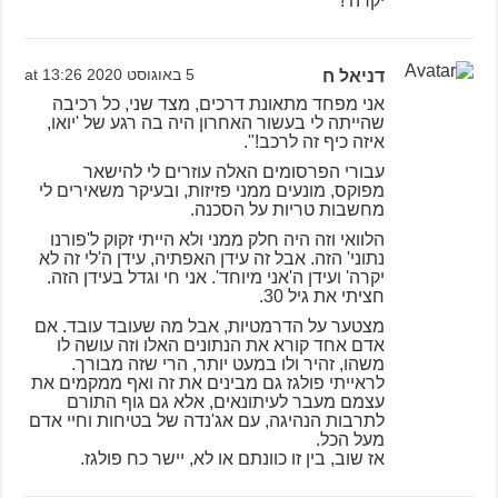
יקרה !
דניאל ח
5 באוגוסט 2020 at 13:26
אני מפחד מתאונת דרכים, מצד שני, כל רכיבה
שהייתה לי בעשור האחרון היה בה רגע של 'יואו,
איזה כיף זה לרכב!".
עבורי הפרסומים האלה עוזרים לי להישאר
מפוקס, מונעים ממני פזיזות, ובעיקר משאירים לי
מחשבות טריות על הסכנה.
הלוואי וזה היה חלק ממני ולא הייתי זקוק ל'פורנו
נתוני' הזה. אבל זה עידן האפתיה, עידן ה'לי זה לא
יקרה' ועידן ה'אני מיוחד'. אני חי וגדל בעידן הזה.
חציתי את גיל 30.
מצטער על הדרמטיות, אבל מה שעובד עובד. אם
אדם אחד קורא את הנתונים האלו וזה עושה לו
משהו, זהיר ולו במעט יותר, הרי שזה מבורך.
לראייתי פולגז גם מבינים את זה ואף ממקמים את
עצמם מעבר לעיתונאים, אלא גם גוף התורם
לתרבות הנהיגה, עם אג'נדה של בטיחות וחיי אדם
מעל הכל.
אז שוב, בין זו כוונתם או לא, יישר כח פולגז.