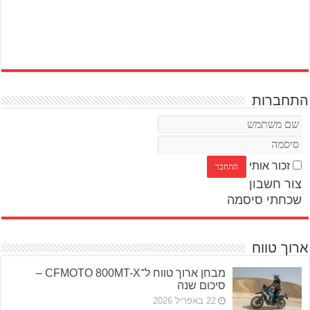
התחברות
זכור אותי
צור חשבון
שכחתי סיסמה
ארוך טווח
מבחן ארוך טווח ל־CFMOTO 800MT-X –
סיכום שנה
22 באפריל 2026