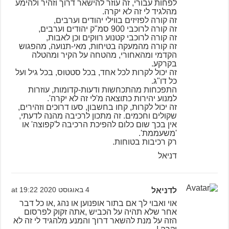
לפחות עבורי, זה עוזר להישאר דרוך וזהיר ולהימע
מהלגיד לי זה לא יקרה.
זה קורה לפזיזים בווילי יהודים וערבים,
זה קורה לרוכבי 900 סמ"ק יהודים וערבים,
זה קורה לרוכבי קטנוע רווקים וכן לאבות,
זה קורה מהמעקה בטיחות, מאי-תנועה, מהפגוש
הקדמי ומהאחורי, מהטחה על הקיר ומהטלה
בקרקע.
זה יכול לקרות לכל אחד, בכל סטטוס, בכל גיל ועל
כל דו"ג.
התפכחות מהתכחשות ודעות-קדומות, עוזרות
למנוע יהירות כתוצאה מ'לי זה לא יקרה'.
זה יכול לקרות, קחו בחשבון, סעו דרוכים וזהירים,
שקולים וחכמים. זה מתכון לרכיבה מהנה לדעתי,
אין בכך שום כלום להפיכת הרכיבה ל'קפוצה' או
'משעממת'.
רק רכיבות בטוחות.
דניאל
לדניאל
4 באוגוסט 2020 at 19:22
אוי ואבוי לך אם בתור אופנוען או נהג ,או כל דבר
אחר שלא תהיה על הכביש ,אתה זקוק לפרסום
הזה על מנת להשאר דרוך והמנע מלהגיד לי זה לא