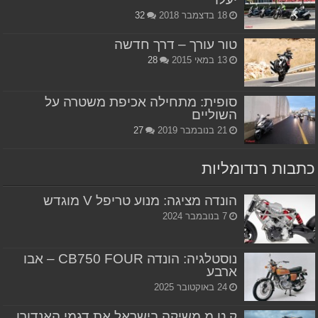
18 בדצמבר 2018
32
טור עורך – דרך חדשה
13 במאי 2015
28
סופית: מתחילה אכיפת משטרה על
השוליים
21 בנובמבר 2019
27
כתבות רנדומליות
הונדה מציגה: מנוע טריפל V מוגדש
7 בנובמבר 2024
נוסטלגיה: הונדה CB750 FOUR – אבו
ארבע
24 באוקטובר 2025
ק.ט.מ משיקה בישראל את דגמי האנדורו