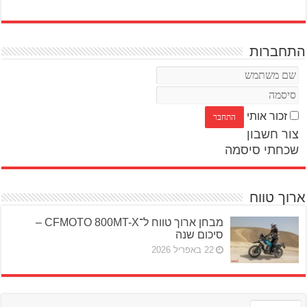
התחברות
זכור אותי
צור חשבון
שכחתי סיסמה
ארוך טווח
מבחן ארוך טווח ל־CFMOTO 800MT-X –
סיכום שנה
22 באפריל 2026