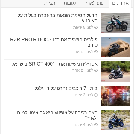
אחרונים
פופולארי
תגובות
תגיות
חדש: חסימת הונאות בהעברת בעלות על
האופנוע
לפני 5 שעות
פולריס חושפת את ה־RZR PRO R BOOST
טורבו
לפני יום אחד
אפריליה משיקה את ה־SR GT 400 בישראל
לפני יום אחד
ביולי: 7 רוכבים נהרגו על דו־גלגלי
לפני 3 ימים
האם רכיבה על אופנוע היא גם אימון למוח
ולגוף?
לפני 4 ימים