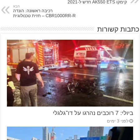
קימקו AK550 ETS חדש ל-2021
הבא
רכיבה ראשונה: הונדה
CBR1000RR-R – חזית טכנולוגית
כתבות קשורות
ביולי: 7 רוכבים נהרגו על דו־גלגלי
לפני 3 ימים