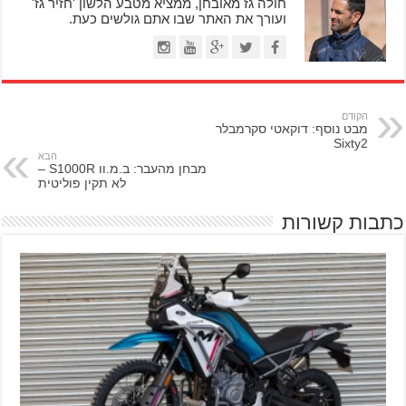
חולה גז מאובחן, ממציא מטבע הלשון 'חזיר גז'
ועורך את האתר שבו אתם גולשים כעת.
הקודם
מבט נוסף: דוקאטי סקרמבלר
Sixty2
הבא
מבחן מהעבר: ב.מ.וו S1000R –
לא תקין פוליטית
כתבות קשורות