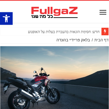
פתח סרגל
חדש: חסימת הונאות בהעברת בעלות על האופנוע
דף הבית
/
בלאק פריידיי בהונדה