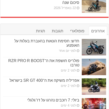
סיכום שנה
22 באפריל 2026
אחרונים
פופולארי
תגובות
תגיות
חדש: חסימת הונאות בהעברת בעלות על
האופנוע
לפני יום אחד
פולריס חושפת את ה־RZR PRO R BOOST
טורבו
לפני 2 ימים
אפריליה משיקה את ה־SR GT 400 בישראל
לפני 2 ימים
ביולי: 7 רוכבים נהרגו על דו־גלגלי
לפני 4 ימים