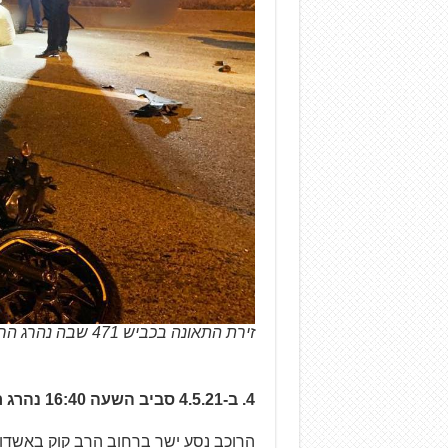
זירת התאונה בכביש 471 שבה נהרג הרוכב בן ה-21 (צילום: דוברות זק"א)
4. ב-4.5.21 סביב השעה 16:40 נהרג רוכב כבן 28 ברחוב הרב קוק באשדוד.
הרוכב נסע ישר ברחוב הרב קוק באשדו