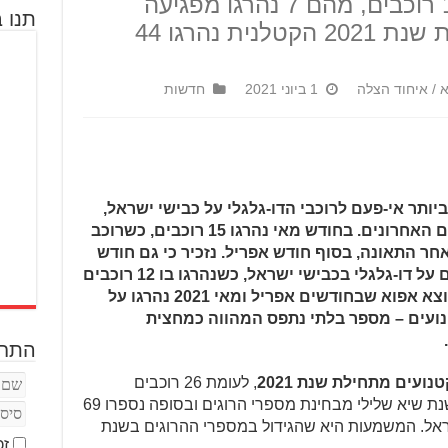
כבישי ישראל, ונהרגו בו 16 רוכבים, מהם 7 נהרגו מפגיעה
תנו ב
במעקה הבטיחות; מתחילת שנת 2021 הקטלנית נהרגו 44
א / איחוד הצלה
1 ביוני 2021
חדשות
 הקטלני ביותר אי-פעם לרוכבי הדו-גלגלי על כבישי ישראל,
והוא ממשיך את המגמה של החודשים האחרונים. בחודש מאי נהרגו 15 רוכבים, כשרוכב
ר התאונה, בסוף חודש אפריל. נזכיר כי גם חודש
אפריל היה חודש שיא מבחינת הרוגים על דו-גלגלי בכבישי ישראל, כשנהרגו בו 12 רוכבים
(13 עם הרוכב שנפטר מאוחר יותר). יוצא אפוא שבחודשים אפריל ומאי 2021 נהרגו על
ופנועים וקטנועים – מספר בלתי נתפס המהווה כמחצית
התחב
, לעומת 26 רוכבים
בתקופה המקבילה ב-2020 – שהייתה שנת שיא שלילי מבחינת מספרי הרוגים ובסופה נספרו 69
שראל. המשמעות היא שהגידול במספרי ההרוגים בשנת
זכ