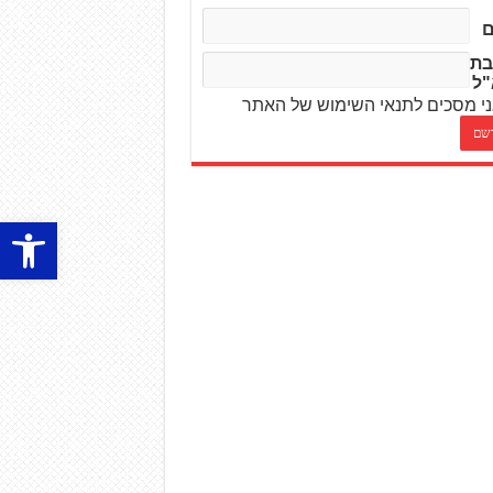
בת
"ל
י מסכים לתנאי השימוש של האתר
פתח סרגל