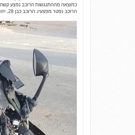
כתוצאה מההתנגשות הרוכב נפצע קשה ופ
הרוכב נפטר מפצעיו. הרוכב כבן 28, יהודי, רכב על מקסי-סקוטר בנפח 530 סמ"ק.