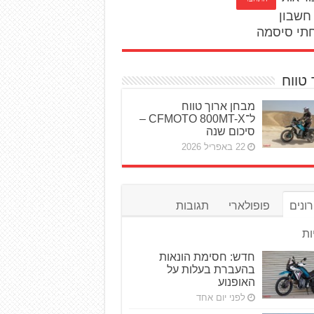
חשבון
תי סיסמה
 טווח
מבחן ארוך טווח
ל־CFMOTO 800MT-X –
סיכום שנה
22 באפריל 2026
ונים
פופולארי
תגובות
ות
חדש: חסימת הונאות
בהעברת בעלות על
האופנוע
לפני יום אחד