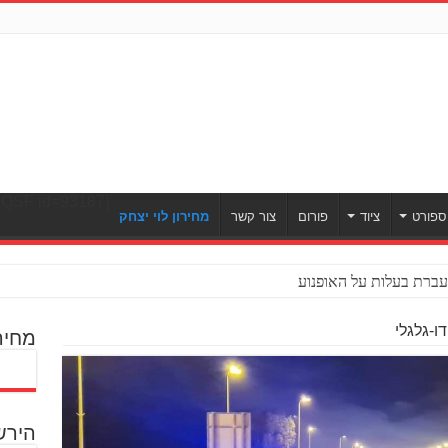
[ULWPQSF id=93187]
ספורט
ציוד
פורום
צור קשר
מחירון לוי יצחק
ברת בעלות על האופנוע
מחיר
הירש