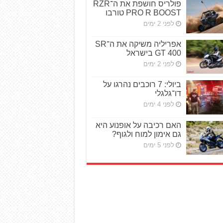
פולריס חושפת את ה־RZR
PRO R BOOST טורבו
לפני 2 ימים
אפריליה משיקה את ה־SR
GT 400 בישראל
לפני 2 ימים
ביולי: 7 רוכבים נהרגו על
דו־גלגלי
לפני 4 ימים
האם רכיבה על אופנוע היא
גם אימון למוח ולגוף?
לפני 5 ימים