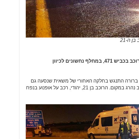
3. ב-4.5.21 סביב השעה 00:30 נהרג רוכב בכביש 471, במחלף נחשונים לכיוון
4, ומסיבה שאינה ברורה התנגש בחלקה האחורי של משאית שנסעה גם
היא בכביש. כתוצאה מההתנגשות הרוכב נהרג במקום. הרוכב בן 21, יהודי, רכב על אופנוע בנפח