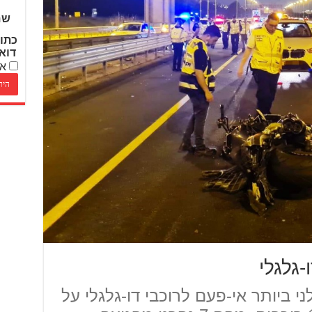
שם
כתו
דוא
אנ
 היה הקטלני ביותר אי-פעם לרוכבי דו-גלגלי על