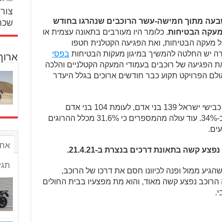
צור 
עה מתוך חמישה-עשר הרוכבים שנהרגו בחודש
שכח
מעקה הבטיחות
. כלומר היו מעורבים בתאונה עצמית או
אל מעקה הבטיחות, ואת הפגיעה הקטלנית חטפו
רה יש החלטה להמשיך במיגון מעקות הבטיחות
בפסי
ארוך
את הפגיעה של רוכבים בעמודי המעקה הקטלניים והלכה
לם הפרויקט תקוע כבר חודשים ארוכים בגלל היעדר
בסך הכל נהרגו מתחילת שנת 2021 על כבישי ישראל 139 בני אדם, לעומת 104 בני אדם
בתקופה המקבילה אשתקד – גידול של כ-34%. עוד עולה מהמספרים כי 31.6% מכלל ההרוגים
אחר
תגי
גיע ממול ופנה לכיוונו חסם את דרכו של הרוכב,
רוכב נפצע קשה מאוד, והוא מת מפצעיו בבית החולים