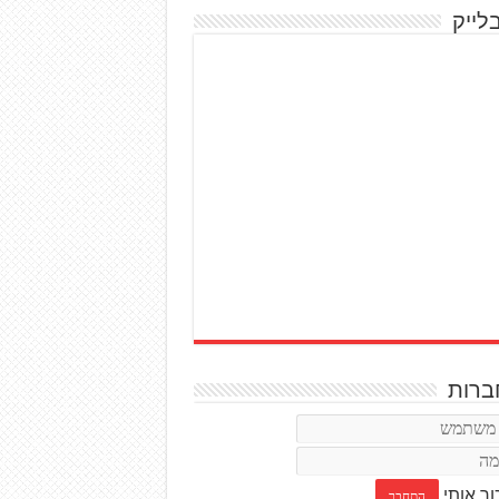
לייק
רות
ור אותי