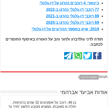
בינואר: 4 רוכבים נהרגו על דו-גלגלי
77 רוכבי דו-גלגלי נהרגו ב-2022
89 רוכבי דו-גלגלי נהרגו ב-2021
69 רוכבי דו-גלגלי נהרגו ב-2020
2019: שיא במספר ההרוגים על דו-גלגלי
תודה לדני גולדברג ולחגי והב על העזרה באיסוף החומרים
לכתבה.
תגיות
תאונות דרכים
אודות אביעד אברהמי
בן 48, רוכב על אופנועים 32 שנים ברציפות,
חולה גז מאובחן, ממציא מטבע הלשון 'חזיר גז'