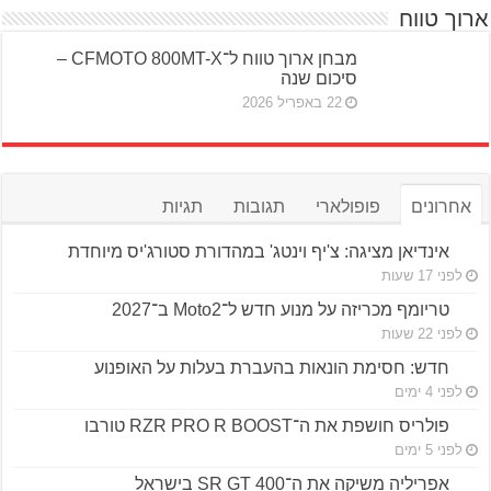
ארוך טווח
מבחן ארוך טווח ל־CFMOTO 800MT-X –
סיכום שנה
22 באפריל 2026
אחרונים
פופולארי
תגובות
תגיות
אינדיאן מציגה: צ'יף וינטג' במהדורת סטורג'יס מיוחדת
לפני 17 שעות
טריומף מכריזה על מנוע חדש ל־Moto2 ב־2027
לפני 22 שעות
חדש: חסימת הונאות בהעברת בעלות על האופנוע
לפני 4 ימים
פולריס חושפת את ה־RZR PRO R BOOST טורבו
לפני 5 ימים
אפריליה משיקה את ה־SR GT 400 בישראל