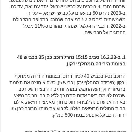
זוהי ירידה של 2 רוכבים ביחס לחודשיים הראשונים של 2022,
שבהם נהרגו 9 רוכבים על כבישי ישראל. יחד עם זאת, עד כה
ב-2023 נהרגו 60 בני-אדם על כבישי ישראל – עלייה
משמעותית ביחס ל-52 בני-אדם שנהרגו בתקופה המקבילה
ב-2022. רוכבי הדו-גלגלי שנהרגו מהווים כ-11% מכלל
ההרוגים על הכבישים.
1. ב-16.2.23 סביב 15:15 נהרג רוכב כבן 35 בכביש 40
בצומת הירידה ממחלף ירקון.
הרוכב נסע בכביש 40 לכיוון דרום, ובצומת הירידה ממחלף
ירקון (הירידה ממחלף ירקון כביש 5), כשהוא חוצה את הצומת
ברמזור ירוק, הוא התנגש במהירות גבוהה בצידו של רכב
שנכנס לצומת באור אדום סתם כך ללא סיבה. הרוכב נפצע
באורח אנוש ופונה לבית-החולים תוך מאמצי החייאה, אולם
בבית החולים הרופאים נאלצו לקבוע את מותו. הרוכב כבן 35,
יהודי, רכב על אופנוע בנפח 500 סמ"ק.