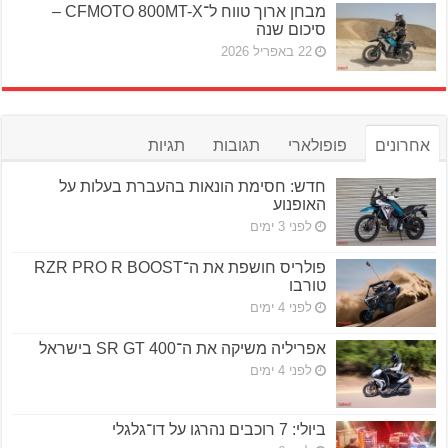
מבחן ארוך טווח ל־CFMOTO 800MT-X –
סיכום שנה
22 באפריל 2026
אחרונים
פופולארי
תגובות
תגיות
חדש: חסימת הונאות בהעברת בעלות על
האופנוע
לפני 3 ימים
פולריס חושפת את ה־RZR PRO R BOOST
טורבו
לפני 4 ימים
אפריליה משיקה את ה־SR GT 400 בישראל
לפני 4 ימים
ביולי: 7 רוכבים נהרגו על דו־גלגלי