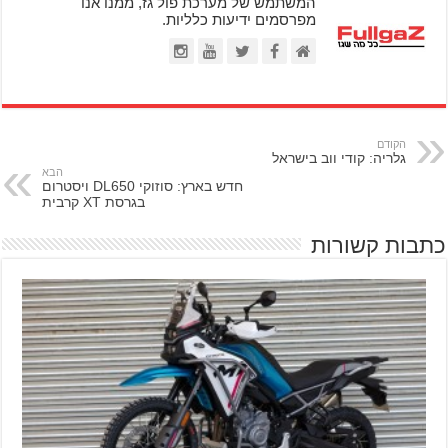
המשתמש של מערכת פול גז, ממנו אנו
מפרסמים ידיעות כלליות.
הקודם
גלריה: קודי ווב בישראל
הבא
חדש בארץ: סוזוקי DL650 ויסטרום
בגרסת XT קרבית
כתבות קשורות