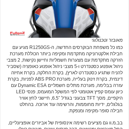
מאובזר וטכנולוגי
כמו כל משפחת הבוקרסים החדשה, ה-R1250GS מגיע עם
חבילת אלקטרוניקה מתקדמת ומקיפה ביותר הכוללת מערכת
הזרקה מתקדמת עם מצערות חשמליות וחיישן נקישות, 2 מצבי
ניהול אופנוע כסטנדרט ו-5 מצבי ניהול אופנוע כאופציה (שסביר
להניח שתגיע כסטנדרט לארץ), בקרת החלקה, בקרת אחיזה
דינמית, בקרת זינוק בעלייה, מערכת ABS PRO לפניות, בקרת
עזרה בבלימה, מערכת מתלים חשמליים Dynamic ESA עם
כיוון עומס קפיץ אוטומטי לפי המשקל המועמס, פנסי LED
היקפיים, מסך TFT צבעוני בגודל "6.5, חיישני לחץ אוויר
בגלגלים, ידיות מחוממות, והרשימה עוד ארוכה. בהחלט
חבילה סופר-מקיפה ומנפקת.
בב.מ.וו גם מציעים רשימה אינסופית של אביזרים אופציונליים,