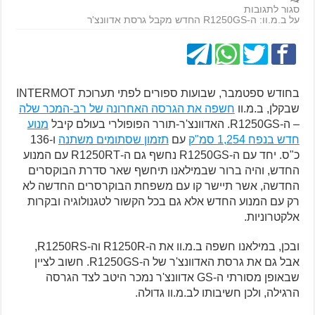
סגור לתגובות
על ב.מ.וו: ה-R1250GS החדש מקבל גרסת אדוונצ'ר
בחודש ספטמבר, שבועות ספורים לפתי תערוכת INTERMOT
שבקלן, ב.מ.וו
חשפה את הגרסה האחרונה של רב-המכר שלה
– ה-R1250GS. האדוונצ'ר-תורר הפופולרי בעולם קיבל
מנוע
חדש בנפח 1,254 סמ"ק
עם
תזמון שסתומים משתנה
ו-136
כ"ס. יחד עם ה-R1250GS נחשף גם ה-R1250RT עם המנוע
החדש, והיה ברור שבמילאנו תיחשף שאר סדרת הבוקסרים
החדשה, אשר תיישר קו עם משפחת הבוקרסרים החדשה לא
רק עם המנוע החדש אלא גם בכל הקשור לטגנולוגיה ובקרות
אלקטרוניות.
ובכן, במילאנו חשפה ב.מ.וו את ה-R1250R וה-R1250RS,
אבל גם את גרסת האדוונצ'ר של ה-R1250GS. חשוב לציין
שבאופן מסורתי ה-GS אדוונצ'ר נמכר היטב לצד הגרסה
הרגילה, ולכן חשיבותו לב.מ.וו גדולה.