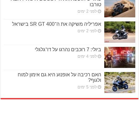
טורבו
לפני 2 ימים
אפריליה משיקה את ה־SR GT 400 בישראל
לפני 2 ימים
ביולי: 7 רוכבים נהרגו על דו־גלגלי
לפני 4 ימים
האם רכיבה על אופנוע היא גם אימון למוח
ולגוף?
לפני 5 ימים