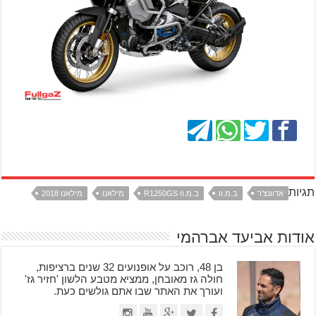
תגיות
אדוונצ'ר
ב.מ.וו
ב.מ.וו R1250GS
מילאנו
מילאנו 2018
אודות אביעד אברהמי
בן 48, רוכב על אופנועים 32 שנים ברציפות,
חולה גז מאובחן, ממציא מטבע הלשון 'חזיר גז'
ועורך את האתר שבו אתם גולשים כעת.