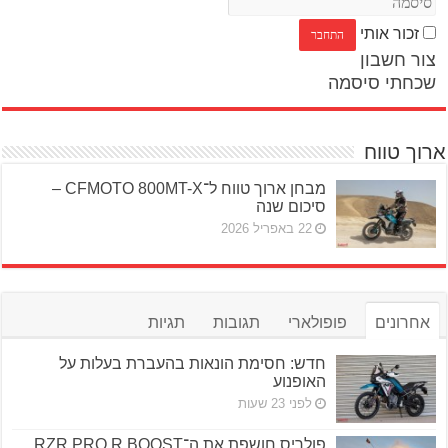
זכור אותי
צור חשבון
שכחתי סיסמה
ארוך טווח
מבחן ארוך טווח ל־CFMOTO 800MT-X –
סיכום שנה
22 באפריל 2026
אחרונים
פופולארי
תגובות
תגיות
חדש: חסימת הונאות בהעברת בעלות על
האופנוע
לפני 23 שעות
פולריס חושפת את ה־RZR PRO R BOOST