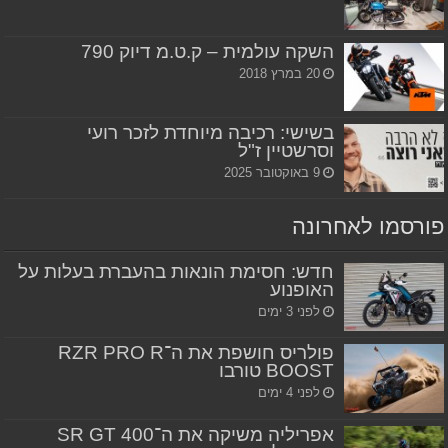
השקה עולמית – ק.ט.מ דיוק 790
20 במרץ 2018
בשישי: רכיבה מיוחדת לזכר רועי
וסרשטיין ז"ל
9 באוקטובר 2025
פורסמו לאחרונה
חדש: חסימת הונאות בהעברת בעלות על
האופנוע
לפני 3 ימים
פולריס חושפת את ה־RZR PRO R
BOOST טורבו
לפני 4 ימים
אפריליה משיקה את ה־SR GT 400