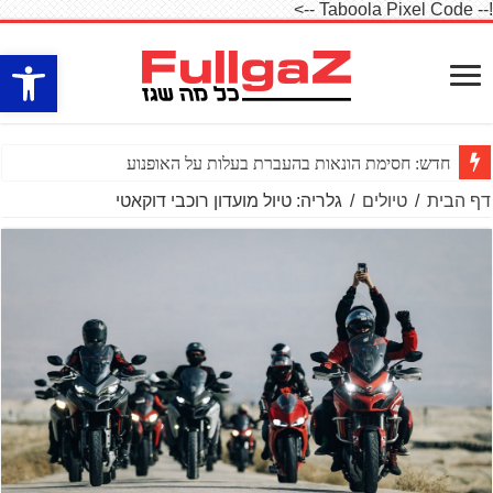
!-- Taboola Pixel Code -->
פתח סרגל
חדש: חסימת הונאות בהעברת בעלות על האופנוע
דף הבית
/
טיולים
/
גלריה: טיול מועדון רוכבי דוקאטי