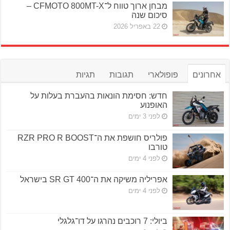
מבחן ארוך טווח ל־CFMOTO 800MT-X –
סיכום שנה
22 באפריל 2026
אחרונים
פופולארי
תגובות
תגיות
חדש: חסימת הונאות בהעברת בעלות על
האופנוע
לפני 3 ימים
פולריס חושפת את ה־RZR PRO R BOOST
טורבו
לפני 4 ימים
אפריליה משיקה את ה־SR GT 400 בישראל
לפני 4 ימים
ביולי: 7 רוכבים נהרגו על דו־גלגלי