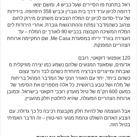
ראל בתחנת פז הסיירים שעל כביש 4, ומשם יצאו
דרומה לכיוון ערד דרך בית גוברין וכביש 358 היפהפה. בירידות
של ערד-סדום לכיוון ים המלח הצבעים משתנים מירוק לחום
וצהוב כשהמדבר נפתח וההתרגשות גוברת. אחרי הירודות לים
המלח המשיכה הקבוצה בכביש 90 לאורך ים המלח – עד
העצירה בוורד יריחו במסעדת Me Casa, שם התקיימה ארוחת
הצהריים המפנקת.
120 אופנועי דוקאטי, רובם
אדומים, שסאונד המנועים שלהם נשמע כמו יצירה מוזיקלית מ
שובחת ומייצרים ויברציה מיוחדת כשהם לבד ורעד עצום
כשהם ביחד, יחד עם האוויר הנקי של המדבר המהול בריחות
של מלח ושל טבע בראשית, כל אלה מספרים את הסיפור של
כמעט 600 הק"מ של טיול מועדון רוכבי דוקאטי בישראל. וכמובן
ארוחת הצהריים המעולה, שהיא לחלוטין חלק מהעניין.
אבל העוצמה של להיות חלק מקבוצת רכיבה כל כך גדולה, עם
הצבע האדום השולט ונהמת מנועי הווי-טווין – זה הדבר האמיתי
בטיול הזה.