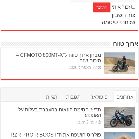
זכור אותי
צור חשבון
שכחתי סיסמה
ארוך טווח
מבחן ארוך טווח ל־CFMOTO 800MT-X –
סיכום שנה
22 באפריל 2026
אחרונים
פופולארי
תגובות
תגיות
חדש: חסימת הונאות בהעברת בעלות על
האופנוע
לפני 2 ימים
פולריס חושפת את ה־RZR PRO R BOOST