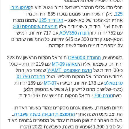
ימאהה MT-09 Y-AMT אוטומטי
הכלי הדו-גלגלי הנמכר בישראל גם ב-2024 הוא ה
קימקו מובי
125
, מלך השליחויות, שממנו נמכרו 835 יחידות. מיד
אחריו רב-המכר של סאן-יאנג –
הג'וירייד 125
שממנו נמכרו
השנה 754 יחידות, כשצמודים אליו
הימאהה איקסמקס 300
עם 752 יחידות וה
הונדה ADV350
עם 717 יחידות. חמישי
הסאן-יאנג קרוזים 300 עם 645 יחידות. כל החמישה שומרים
על מספרים דומים מאוד לשנה הקודמת.
באופנועים,
ההונדה CB500X
חוזר אל המקום הראשון עם 223
יחידות, כשצמוד אליו ה
ימאהה MT-09
עם 219 יחידות – כולל
כ-30 יחידות של
הדגם האוטומטי Y-AMT
שנמכר כאן החל
מחודש נובמבר. אל המקום השלישי מזנק
ההונדה XL750
טרנסאלפ
עם 178 יחידות. רביעי ה-
MT-07
עם 169 יחידות
(כשני-שלישים מהם לרישיון A1 וכשליש בהספק מלא)
כשה
טנרה 700
יורד אל המקום החמישי עם 167 יחידות.
תחום האנדורו, שאותו אנחנו מסקרים צמוד בעשור האחרון,
התייצב מעט השנה אחרי
התפוצצות הבועה בשנה שעברה
..
בשנים האחרונות שוק האנדורו עמד על מספרים גבוהים מאוד
של סביב 1,300 אופנועים בשנה, כשבשנת 2022 נמכרו