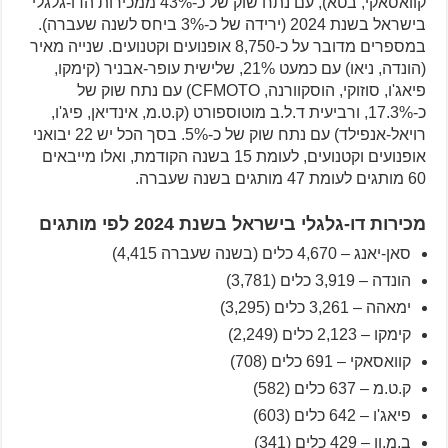
קוואסאקי, בטא), עם נתח שוק של כ-43% ממכירות הדו-גלגלי
בישראל בשנת 2024 (ירידה של כ-3% ביחס לשנה שעברה).
במספרים מדובר על כ-8,750 אופנועים וקטנועים. שנייה מאיר
(הונדה, ניאו) עם כמעט 21%, שלישית עופר-אבניר (קימקו,
פיאג'ו, סוזוקי, הוסקוורנה, CFMOTO) עם נתח שוק של
כ-17.3%, ורביעית ד.ל.ב מוטוספורט (ק.ט.מ, אינדיאן, פיג'ו,
רויאל-אנפילד) עם נתח שוק של כ-5%. בסך הכל יש 22 יבואני
אופנועים וקטנועים, לעומת 15 בשנה הקודמת, ואלו מייבאים
60 מותגים לעומת 47 מותגים בשנה שעברה.
מכירות דו-גלגלי בישראל בשנת 2024 לפי מותגים
סאן-יאנג – 4,670 כלים (בשנה שעברה 4,415)
הונדה – 3,919 כלים (3,781)
ימאהה – 3,261 כלים (3,295)
קימקו – 2,123 כלים (2,249)
קוואסאקי – 691 כלים (708)
ק.ט.מ – 637 כלים (582)
פיאג'ו – 642 כלים (603)
ב.מ.וו – 429 כלים (341)