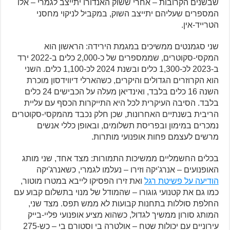
שבשנים הקרובות – אחרי ששוק האנדורו יתייצב לגמרי – אלו
המספרים שעליהם יתייצב השוק, במקביל לניקוי מחסני
הטרייד-אין.
שני סגמנטים ממשיכים במגמת הירידה: הראשון הוא
המקסי-סקוטרים, שממספרים של כ-2,000 כלים ב-2022 ירד
ב-2023 לכ-1,300 כלים ובשנת 2024 לכ-1,100 כלים. השני
הוא הקרוזרים הגדולים והיקרים, כשהארלי דיווידסון מוכרת
השנה 16 כלים בלבד, ואינדיאן מעלה על הכבישים 24 כלים
בלבד. הסיבה העיקרית לכל היא התייקרות הכסף עם עליית
הריבית בשנתיים האחרונות, שכן חלק נכבד מהמקסי-סקוטרים
נמכרים במימון ובפריסת תשלומים, ובאופן כללי אנשים
מרשים לעצמם פחות אופנועי מותרות.
בכלים החשמליים ממשיכות התמורות: מצד אחד, שני מותג
האופנועים – אנרג'יקה וזירו – נעלמו לגמרי, כשאנרג'יקה
הודיעה על פשיטת רגל
ואת זירו הפסיקו לייבא במטרו מוטור,
כמו גם את קטנועי גוגורו – שהמודל של מנוי בתשלום קבוע עם
החלפת סוללות בתחנות קבועות לא ממש תפס. מצד שני,
המותג סורון ממשיך לגדול, כשהוא מציע אופנועי פליי-בייק
עירוניים עם יכולות שטח – אולטרה בי וסטורם בי – כש-275