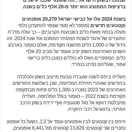
שנמכרו בשוק הישראלי, מה שאומר שכבר 4 שנים
ברציפות הממוצע הוא יותר מ-20 אלף כלים בשנה.
בשנת 2024 עלו על כבישי ישראל 20,270 אופנועים
וקטנועים חדשים
(מספר לא סופי שצפוי להתעדכן כלפי
מעלה בכמה מאות כלים בשבועות הקרובים) – כך עולה מדו"ח
התוצרים של איגוד לשכות המסחר המסכם את שנת 2024. זהו
גידול של כ-1,000 כלים מהשנה הקודמת, אולם כאמור בארבע
השנים האחרונות השוק יציב ועומד על סביב 20 אלף
כלים. המספרים האלו לא כוללים כמובן כלים ברישוי
אפור, שעליהם נפרט בנפרד.
העלייה ביחס לשנה שעברה נובעת מייצוב השוק והכלכלה
בחודשים שאחרי תחילת המלחמה, שכן בשלושת החודשים
האחרונים של 2023 נמכרו כ-1,300 כלים פחות מבתקופה
הקודמת בשנת 2022 – כאמור בגלל המלחמה. העלייה
מתבלטת דווקא אל מול סטגנציה ואף ירידה בשוק הרכב
הפרטי, בדגש על רכבי היוקרה.
היחס בין קטנועים לבין אופנועים עומד על 1:2, כשעל כל אופנוע
נמכרים שני קטנועים: 13,829 קטנועים מול 6,441 אופנועים,