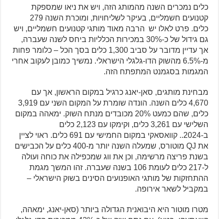
כלים נמכרים השנה מהמותג הזה, ויש את ניאו שמספקת
קטנועים חשמליים, בעיקר לשליחויות, ומוכרת השנה 279
כלים. פרט לאלו יש הרבה מאוד מותגי קטנועים חשמליים, ויש
גם גידול של כ-30% במכירות הכלליות ביחס לשנה שעברה,
אך עדיין מדובר על סביב 1,300 כלים בסך הכל – כלומר פחות
מ-6.5% מהשוק הדו-גלגלי הישראלי. נמשיך כמובן לעקוב אחרי
המגמות בסגמנט המתפתח הזה.
מבחינת מותגים, סאן-יאנג כרגיל במקום הראשון, אך עם
4,670 כלים השנה. הונדה שומרת על המקום השני עם 3,919
כלים, שהם כמעט 20% מכובדים מנתח השוק. ימאהה במקום
השלישי עם 3,261 כלים, וקימקו עם 2,123 כלים
ב-2024.. קוואסאקי במקום החמישי עם 691 כלים. ראוי לציין
את QJ מוטורס, שמעלה השנה יותר מ-400 כלים על הכבישים
בשנת פריצה מרשימה, וכן את ווג שמכפילה את כוחה ועולה
ל-217 כלים לעומת 106 בשנה שעברה. זהו המשך מגמת
ההתחזקות של מותגי האופנועים הסינים בשוק הישראלי –
במקביל לשאר אירופה.
מטרו מוטור היא היבואנית הגדולה ביותר (סאן-יאנג, ימאהה,