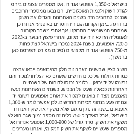
בישראל כ-1,350 אופנועי אנדורו. אלו מספרים עצומים ביחס
לגודל השוק ולכמות האוכלוסייה, והם נבעו ממספרי הרוכבים
שנכנסו לתחביב הזה בשנים האחרונות והגדילו את השוק
בהדרגה. בזמן הקורונה גם היו חוסרים באופנועי אנדורו כך
שמחסני המשומשים התרוקנו, אך אחרי משבר הקורונה
לאנומליה הזו לא היה עוד מקום, ואחרי פיצוץ הבועה ב-2023
כ-720 אופנועים, בשנת 2024 נמכרו בישראל קצת פחות
מ-750 אופנועי אנדורו מקצועיים (סיכום מפורט יתפרסם כאן
בהמשך).
חשוב לציין שבשנים האחרונות חלק מהיבואנים ייבאו ארצה
כמויות גדולות של כלים חדשים שאותם לא הצליחו למכור והם
נרשמו על יד יבואן – כלומר נכנסו לדוחות של השנתיים
האחרונות ככאלה שעלו על הכביש. בשנתיים האחרונות נעשו
מאמצים מצד היבואנים למכור את אותם אופנועים רשומי יד,
וגם זה פגע בנתוני מכירות החדשים. לכן אפשר לומר ש-1,300
אופנועים בשנה זה נתון מוגזם שלא משקף את שוק האנדורו
הישראלי, אבל מאידך כ-750 כלים זה מספר נמוך שגם הוא לא
משקף את השוק. סדר גודל של 1,000-900 אופנועי אנדורו אלו
מספרים שעשויים לשקף את השוק המקומי, ואנחנו מעריכים