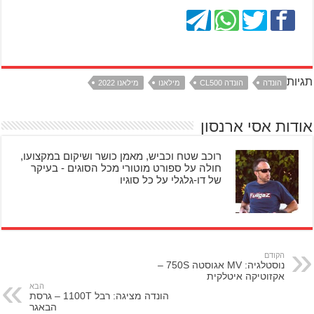
תגיות
הונדה
הונדה CL500
מילאנו
מילאנו 2022
אודות אסי ארנסון
רוכב שטח וכביש, מאמן כושר ושיקום במקצועו,
חולה על ספורט מוטורי מכל הסוגים - בעיקר
של דו-גלגלי על כל סוגיו
הקודם
נוסטלגיה: MV אגוסטה 750S –
אקזוטיקה איטלקית
הבא
הונדה מציגה: רבל 1100T – גרסת
הבאגר