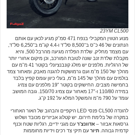
23YM CL500
מנוע הטווין המקבילי בנפח 471 סמ"ק מגיע לכאן עם אותם
הנתונים של 46 כ"ס ב־8,500 סל"ד ו-4.4 קג"מ ב־6,250 סל"ד,
עם מצמד מחליק. שלדת הפלדה מגיעה מהרבל 500, והיא
מקבלת שלדת זנב שונה לטובת המורכב, וכן מיקום אחורי יותר
של הרגליות. מלפנים יש מזלג קונבנציונלי בקוטר 41 מ"מ עם
מהלך של 150 מ"מ ועם גרמושקות להגנה מאבק, ומאחור צמד
בולמים עם מהלך של 145 מ"מ, בעלי כיוון עומס קפיץ בלבד
בחמישה מצבים. החישוקים בקוטר 19″ מלפנים עם צמיג
במידה 110/80 ו-17″ מאחור עם צמיג 150/70. גובה המושב
עומד על 790 מ"מ והמשקל המלא על 192 ק"ג.
להונדה CL500 פנסי LED היקפיים והבהוב של האור האחורי
במקרה של בלימת חירום. יש קטלוג אביזרים מכובד ושלוש
גרסאות אבזור –
אדוונצ'ר
עם מגני ידיים, רגליות שטח וכנף
קדמית גבוהה.
תיור
עם תיקי צד רכים וידיות מחוממות