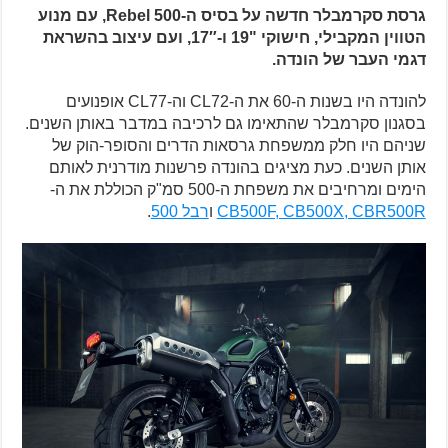
גרסת סקרמבלר חדשה על בסיס ה-Rebel 500, עם מנוע
הטווין המקבילי, חישוקי "19 ו-17″, ועם עיצוב בהשראת
דגמי העבר של הונדה.
להונדה היו בשנות ה-60 את ה-CL72 וה-CL77 אופנועים
בסגנון סקרמבלר שהתאימו גם לרכיבה במדבר באותן השנים.
שניהם היו חלק ממשפחת גרסאות הדרים והסופר-הוק של
אותן השנים. כעת מציגים בהונדה פרשנות מודרנית לאותם
הימים ומרחיבים את משפחת ה-500 סמ"ק הכוללת את ה-
CB500F, CB500X, CBR500R
ו
רבל 500
.