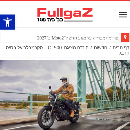
פתח סרגל
טריומף מכריזה על מנוע חדש ל־Moto2 ב־2027
דף הבית
/
חדשות
/
הונדה מציגה: CL500 – סקרמבלר על בסיס
הרבל