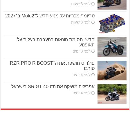
לפני 3 שעות
טריומף מכריזה על מנוע חדש ל־Moto2 ב־2027
לפני 8 שעות
חדש: חסימת הונאות בהעברת בעלות על
האופנוע
לפני 3 ימים
פולריס חושפת את ה־RZR PRO R BOOST
טורבו
לפני 4 ימים
אפריליה משיקה את ה־SR GT 400 בישראל
לפני 4 ימים