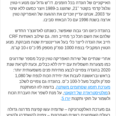
האייקוניים של הונדה בכל הזמנים. דו"ש גדול עם מנוע וי-טווין
וגלגל קדמי בקוטר "21, שהוצג ב-1989 ויוצר כמעט ללא שינוי
עד 2003. אנחנו עדיין זוכרים את ההגעה של האפריקה טווין
ארצה בשנת 1996 עם כל הבאזזז סביבו.
בהונדה כיוונו הכי גבוה שאפשר, כשנתנו לאדוונצ'ר החדש
שלהם את השם הכל כך מחייב הזה. גם שילוב האותיות CRF
חייב את הונדה לייצר כלי בעל אוריינטציית שטח מובהקת. מנוע
הטווין המקבילי בנפח 1000 סמ"ק מספק 95 כ"ס ו-10 קג"מ.
אחרי שנתיים של שירות האפריקה טווין קיבל מספר שדרוגים
כמו מצערות חשמליות עם ידית ללא כבלים, וכעת לקראת שנת
2020 בהונדה צפויים לבצע מתיחת פנים משמעותית יותר:
בראש ובראשונה לעבות את יחידת הכוח לנפח של 1,080
סמ"ק ולקבל מעל ל-100 כ"ס. בהונדה גם צפויים לשלב
מערכת תזמון שסתומים משתנה
, בדומה לזו המותקנת
ב
מולטיסטראדה של דוקאטי
, על מנת לשפר את העברת הכוח
ולשמור על חוקי ותקנות
יורו 5
.
גם מערכת האלקטרוניקה – שדומיה עשו קפיצת מדרגה גדולה
בעולם האופנועים בשנים האחרונות – צפויה להשתדרג ולהציע