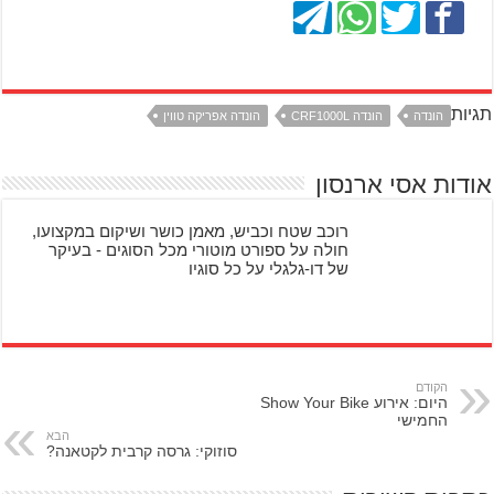
תגיות
הונדה
הונדה CRF1000L
הונדה אפריקה טווין
אודות אסי ארנסון
רוכב שטח וכביש, מאמן כושר ושיקום במקצועו,
חולה על ספורט מוטורי מכל הסוגים - בעיקר
של דו-גלגלי על כל סוגיו
הקודם
היום: אירוע Show Your Bike
החמישי
הבא
סוזוקי: גרסה קרבית לקטאנה?