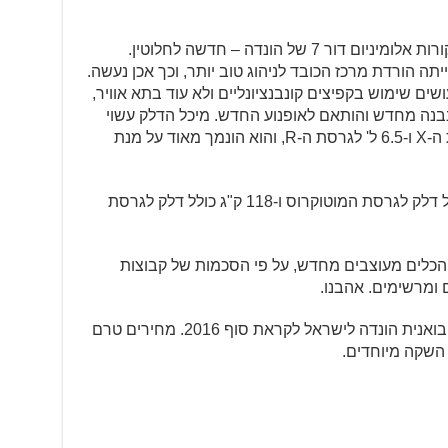
גם השלדה המשותפת לשני הדגמים – קורות אלומיניום דור 7 של הונדה – חדשה לחלוטין.
תה הורדת מרכז הכובד לניהוג טוב יותר, וכך אכן נעשה.
יים – שוואה 49 מ"מ – עושים שימוש בקפיצים קונבנציונליים ולא עוד בתא אוויר,
נבנה מחדש והותאם לאופנוע החדש. מיכל הדלק עשוי
השנה מטיטניום(!) – 8.5 ליטרים בגרסת ה-X ו-6.5 ל' לגרסת ה-R, והוא הונמך מאוד על מנת
המשקלים – 110.6 ק"ג משקל רטוב כולל דלק לגרסת המוטוקרוס ו-118 ק"ג כולל דלק לגרסת
 הכלים מעוצבים מחדש, על פי הסכמות של קבוצות
שני הכלים יגיעו ארצה בייבוא סדיר של יבואנית הונדה לישראל לקראת סוף 2016. מחירים טרם
 השקה מיוחדים.