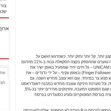
צור 
שכח
ארוך
ן יותר, קל יותר וחזק יותר, כשהדגש הושם על
הידידותיות למשתמש – על אף שבהונדה טוענים שההספק בקצה הסקאלה גבוה ב-11% מהדגם
היוצא. הוא כמובן עושה שימוש במערכת UNICAM – גל זיזים יחיד שמפעיל באופן ישיר את
שסתומי היניקה (מהשנה עם נדנד מסוג Finger Follower) ובאופן עקיף – על ידי נדנדים – את
אחר
מנוע צר במיוחד, וגם הוא עוצב מחדש השנה. גם
תגי
ה, וכל מערכת היניקה עוצבה מחדש במבנה דאונדראפט
לזרימת אוויר טובה יותר. בהונדה טוענים שגם המומנט התעבה, והזינוקים מהירים יותר בכ-5%.
ציה בגרסת המוטוקרוס ומגיע כסטנדרט בגרסת
גרסת ה-X מספקת כעת כ-54 כ"ס. נתון הספק לגרסת ה-R הונדה לא מספקת, אולם להערכתנו