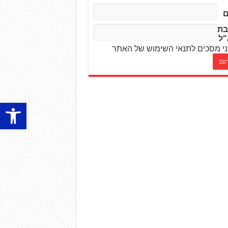
בת
"ל
י מסכים לתנאי השימוש של האתר
פתח סרגל