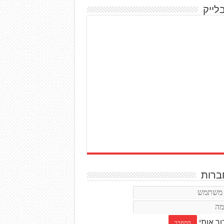
לייק
רות
ור אותי