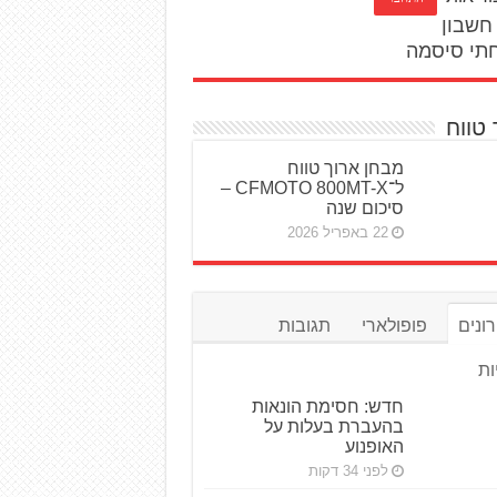
חשבון
תי סיסמה
 טווח
מבחן ארוך טווח
ל־CFMOTO 800MT-X –
סיכום שנה
22 באפריל 2026
ונים
פופולארי
תגובות
ות
חדש: חסימת הונאות
בהעברת בעלות על
האופנוע
לפני 34 דקות