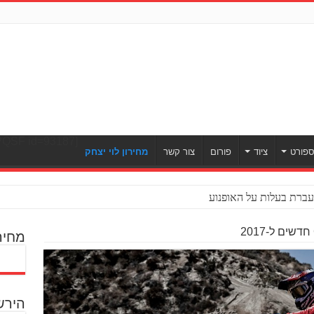
[ULWPQSF id=93187]
פורט
ציוד
פורום
צור קשר
מחירון לוי יצחק
ברת בעלות על האופנוע
מחיר
הירש