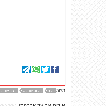
תגיות
הונדה
הונדה CRF450R
הונדה CRF450X
אודות אביעד אברהמי