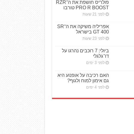
פולריס חושפת את ה־RZR
PRO R BOOST טורבו
לפני 21 שעות
אפריליה משיקה את ה־SR
GT 400 בישראל
לפני 23 שעות
ביולי: 7 רוכבים נהרגו על
דו־גלגלי
לפני 3 ימים
האם רכיבה על אופנוע היא
גם אימון למוח ולגוף?
לפני 4 ימים