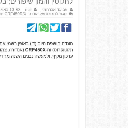
לחלוטין והמון שיפורים; ב
אביעד אברהמי
null
10 באוגוסט 2016
סגור לתגובות
על הונדה: CRF450R/X חדשים ל-2017
הונדה חושפת היום (ד') באופן רשמי את
(מוטוקרוס) וה-
CRF450X
(אנדורו). צמ
עדכון מקיף, ולמעשה נבנים השנה מחדש