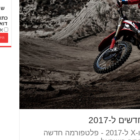
שם
כתו
דוא
אנ
נחשפו צמד ה-CRF450R ו-X ל-2017 - פלטפורמה חדשה