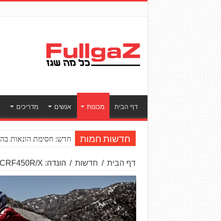
דף הבית
מכונות
אנשים
מדריכים
ס
חדש: חסימת הונאות בהע
חדשות חמות
דף הבית
/
חדשות
/
הונדה: CRF450R/X חדשים ל-2017