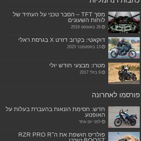
כתבות רנדומליות
מסך TFT – הסבר טכני על העתיד של
לוחות השעונים
26 באוגוסט 2019
דוקאטי: בקרוב דזרט X בגרסת ראלי
13 בספטמבר 2023
מטרו: מבצעי חודש יולי
9 ביולי 2017
פורסמו לאחרונה
חדש: חסימת הונאות בהעברת בעלות על
האופנוע
לפני יום אחד
פולריס חושפת את ה־RZR PRO R
BOOST טורבו