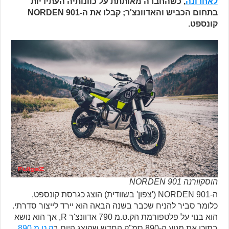
לאחרונה
, כשהחברה מאותתת על כוונותיה העתידיות
בתחום הכביש והאדוונצ'ר; קבלו את ה-NORDEN 901
קונספט.
הוסקוורנה NORDEN 901
ה-NORDEN 901 ('צפון' בשוודית) הוצג כגרסת קונספט,
כלומר סביר להניח שכבר בשנה הבאה הוא יירד לייצור סדרתי.
הוא בנוי על פלטפורמת הק.ט.מ 790 אדוונצ'ר R, אך הוא נושא
בתוכו את מנוע ה-890 סמ"ק החדש שהוצג היום ב
ק.ט.מ 890