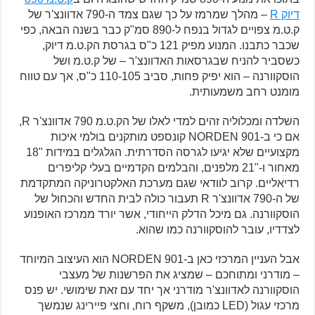
דיוק R
– מהלך שמרמז על כך שגם צמד ה-790 אדוונצ'ר של
ק.ט.מ צפויים לגדול בנפח ל-890 סמ"ק כבר בשנה הבאה, כפי
שכבר כתבנו. המנוע מפיק 121 כ"ס בגרסת הק.ט.מ דיוק,
כשסביר להניח שבגרסאות האדוונצ'ר – של ק.ט.מ ושל
הוסקוורנה – הוא יפיק פחות, סביב 110-105 כ"ס, אך עם טווח
מומנט רחב משמעותית.
השלדה ומכלוליה זהים למדי לאלו של הק.ט.מ 790 אדוונצ'ר R,
אם כי ב-NORDEN 901 קונספט מותקנים בולמי איכות
מקצועיים שלא יגיעו לגרסה הסדרתית. הגלגלים במידות "18
מאחור ו-"21 מלפנים, והבלמים הקדמיים בעלי קליפרים
רדיאליים. קרוב לוודאי שגם מערכת האלקטרוניקה המתקדמת
של ה-790 אדוונצ'ר R תעבור כולה לבית החדש והכחול של
הוסקוורנה. גם מיכל הדלק הייחודי, אשר יורד ממרכז האופנוע
לצדדיו, עובר להוסקוורנה כמו שהוא.
אבל העניין המרכזי כאן ב-NORDEN 901 הוא העיצוב המיוחד
– מודרני ומתוחכם – שמציג את הפרשנות של מעצבי
הוסקוורנה לאדוונצ'ר מודרני אך יחד עם זאת שימושי. יש פנס
מרכזי עגול (LED כמובן), משקף רוח, וחצי פיירינג שנמשך