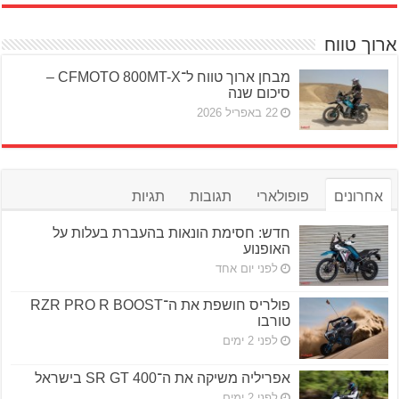
ארוך טווח
מבחן ארוך טווח ל־CFMOTO 800MT-X –
סיכום שנה
22 באפריל 2026
אחרונים
פופולארי
תגובות
תגיות
חדש: חסימת הונאות בהעברת בעלות על
האופנוע
לפני יום אחד
פולריס חושפת את ה־RZR PRO R BOOST
טורבו
לפני 2 ימים
אפריליה משיקה את ה־SR GT 400 בישראל
לפני 2 ימים