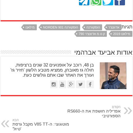
תגיות
אדוונצ'ר
הוסקוורנה
הוסקוורנה NORDEN 901
מילאנו
מילאנו 2019
ק.ט.מ אדוונצ'ר 790
אודות אביעד אברהמי
בן 48, רוכב על אופנועים 32 שנים ברציפות,
חולה גז מאובחן, ממציא מטבע הלשון 'חזיר גז'
ועורך את האתר שבו אתם גולשים כעת.
הקודם
אפריליה חושפת את ה-RS660
הספורטיבי
הבא
מוטוגוצי: ה-V85 TT מקבל גרסת
'טיול'