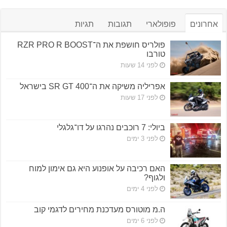
אחרונים
פופולארי
תגובות
תגיות
פולריס חושפת את ה־RZR PRO R BOOST
טורבו
לפני 14 שעות
אפריליה משיקה את ה־SR GT 400 בישראל
לפני 17 שעות
ביולי: 7 רוכבים נהרגו על דו־גלגלי
לפני 3 ימים
האם רכיבה על אופנוע היא גם אימון למוח
ולגוף?
לפני 4 ימים
ה.מ מוטורס מעדכנת מחירים לדגמי קוב
לפני 6 ימים