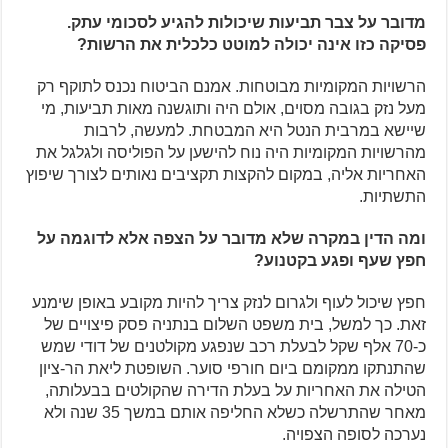
מדובר על צבר תביעות שיכולות להגיע לסכומי עתק.
פסיקה כזו אינה יכולה למוטט כלכלית את הרשות?
הרשויות המקומיות מבוטחות. אמנם הביטוח נכנס לתוקף רק
מעל נזק בגובה מסוים, אולם היה ותוגשנה מאות תביעות, מי
שיישא במרבית הנטל היא המבטחת. למעשה, לרבות
מהרשויות המקומיות היה נוח להישען על הפוליסה ולגלגל את
האחריות אליה, במקום להקצות תקציבים נאותים לצורך שיפוץ
התשתיות.
ומה הדין במקרה שלא מדובר על הצפה אלא לדוגמה על
חפץ שעף ופגע בקטנוע?
חפץ שיכול לעוף ולגרום לנזק צריך להיות מקובע באופן שימנע
זאת. כך למשל, בית משפט השלום בנתניה פסק פיצויים של
כ-70 אלף שקל לבעלת רכב שנפגע מקולטנים של דודי שמש
שהתנתקו ממקומם ביום חורפי סוער. השופטת ליאת הר-ציון
הטילה את האחריות על בעלת הדירה שהקולטים בבעלותה,
מאחר שהתרשלה כשלא החליפה אותם במשך 35 שנה ולא
נערכה לסופה הצפויה.