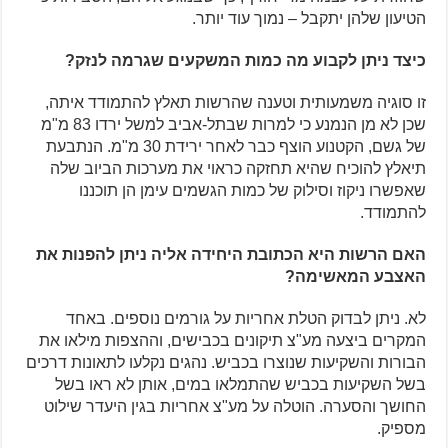
הטיעון שלהן יתקבל – נמוך עוד יותר.
כיצד ניתן לקבוע מה כמות המשקעים שגרמה לנזק?
זו סוגיה משמעותית וטענה שהרשות תאלץ להתמודד איתה,
שכן לא מן הנמנע כי למרות שבתל-אביב למשל ירדו 83 מ"מ
של גשם, הקטנוע הוצף כבר לאחר ירידת 30 מ"מ. הנתבעת
תיאלץ להוכיח שהיא תחזקה כראוי את מערכות הביוב שלה
שאפשרו ניקוז וסילוק של כמות הגשמים עימן הן תוכננו
להתמודד.
האם הרשות היא הכתובת היחידה אליה ניתן להפנות את
האצבע המאשימה?
לא. ניתן לבדוק הטלת אחריות על גורמים נוספים. באחד
המקרים ביצעה מע"צ תיקונים בכבישים, וההצפות מילאו את
הבורות והשקיעות שנוצרו בכביש. נהגים נקלעו לתאונות דרכים
בשל השקיעות בכביש שהתמלאו במים, אותן לא ראו בשל
החושך והסערה. הוטלה על מע"צ אחריות בגין היעדר שילוט
מספיק.