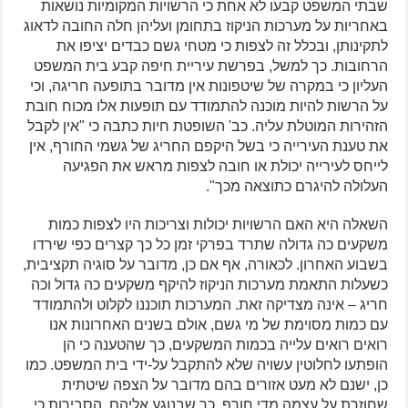
שבתי המשפט קבעו לא אחת כי הרשויות המקומיות נושאות
באחריות על מערכות הניקוז בתחומן ועליהן חלה החובה לדאוג
לתקינותן, ובכלל זה לצפות כי מטחי גשם כבדים יציפו את
הרחובות. כך למשל, בפרשת עיריית חיפה קבע בית המשפט
העליון כי במקרה של שיטפונות אין מדובר בתופעה חריגה, וכי
על הרשות להיות מוכנה להתמודד עם תופעות אלו מכוח חובת
הזהירות המוטלת עליה. כב' השופטת חיות כתבה כי "אין לקבל
את טענת העירייה כי בשל היקפם החריג של גשמי החורף, אין
לייחס לעירייה יכולת או חובה לצפות מראש את הפגיעה
העלולה להיגרם כתוצאה מכך".
השאלה היא האם הרשויות יכולות וצריכות היו לצפות כמות
משקעים כה גדולה שתרד בפרקי זמן כל כך קצרים כפי שירדו
בשבוע האחרון. לכאורה, אף אם כן, מדובר על סוגיה תקציבית,
כשעלות התאמת מערכות הניקוז להיקף משקעים כה גדול וכה
חריג – אינה מצדיקה זאת. המערכות תוכננו לקלוט ולהתמודד
עם כמות מסוימת של מי גשם, אולם בשנים האחרונות אנו
רואים רואים עלייה בכמות המשקעים, כך שהטענה כי הן
הופתעו לחלוטין עשויה שלא להתקבל על-ידי בית המשפט. כמו
כן, ישנם לא מעט אזורים בהם מדובר על הצפה שיטתית
שחוזרת על עצמה מדי חורף, כך שבנוגע אליהם, הסבירות כי