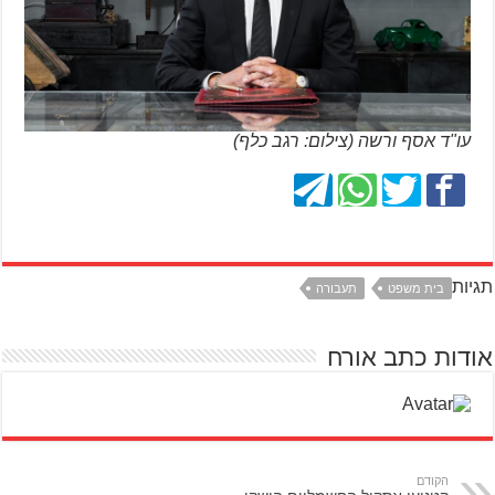
עו"ד אסף ורשה (צילום: רגב כלף)
תגיות
בית משפט
תעבורה
אודות כתב אורח
הקודם