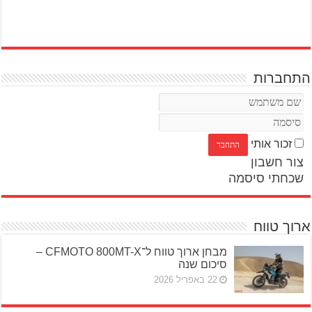
התחברות
זכור אותי
צור חשבון
שכחתי סיסמה
ארוך טווח
מבחן ארוך טווח ל־CFMOTO 800MT-X –
סיכום שנה
22 באפריל 2026