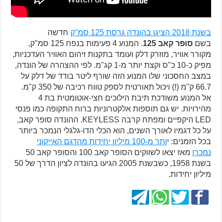
בשנת 2018 הציגו בהונדה גרסת 125 סמ"ק
חדשה
בשם
סופר קאב 125
. המנוע 4 פעימות בנפח 125 סמ"ק,
מקורר אוויר, מוזרק דלק ועומד בתקנות זיהום האוויר העדכניות,
מפיק כ-10 כ"ס וקצת יותר מ-1 קג"מ. לפי ההצהרה של הונדה,
במצב החסכוני שלו המנוע הזה שורף ליטר בודד של דלק על
66.7 ק"מ (!) ויכול תאורטית לספק טווח רכיבה של 350 ק"מ.
אל המנוע משודכת תיבת הילוכים חצי-אוטומטית בת 4
מהירויות. יש גם תוספות אלקטרוניות ברוח התקופה כמו פנסי
LED היקפיים ומפתח קרבה KEYLESS. ההונדה סופר קאב,
על כל דגמיו לאורך השנים, הוא הכלי הדו-גלגלי הנמכר ביותר
בכל הזמנים: י
ותר מ-100 מיליון יחידות מהדגם האייקוני
נמכרו
מאז יצאו לשווקים הסופר קאב 100 והסופר קאב 50
בשנת 1958, כשבשנת 2005 הגיעו בהונדה לציון הדרך של 50
מיליון יחידות.