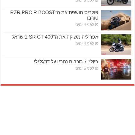
לפני 3 ימים
פולריס חושפת את ה־RZR PRO R BOOST
טורבו
לפני 4 ימים
אפריליה משיקה את ה־SR GT 400 בישראל
לפני 4 ימים
ביולי: 7 רוכבים נהרגו על דו־גלגלי
לפני 6 ימים