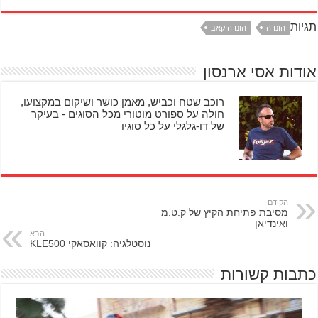
תגיות
הונדה
הונדה קאב
אודות אסי ארנסון
רוכב שטח וכביש, מאמן כושר ושיקום במקצועו,
חולה על ספורט מוטורי מכל הסוגים - בעיקר
של דו-גלגלי על כל סוגיו
הקודם
מסיבת פתיחת הקיץ של ק.ט.מ
ואינדיאן
הבא
נוסטלגיה: קוואסאקי KLE500
כתבות קשורות