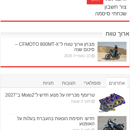
צור חשבון
שכחתי סיסמה
ארוך טווח
מבחן ארוך טווח ל־CFMOTO 800MT-X –
סיכום שנה
22 באפריל 2026
אחרונים
פופולארי
תגובות
תגיות
טריומף מכריזה על מנוע חדש ל־Moto2 ב־2027
לפני 3 שעות
חדש: חסימת הונאות בהעברת בעלות על
האופנוע